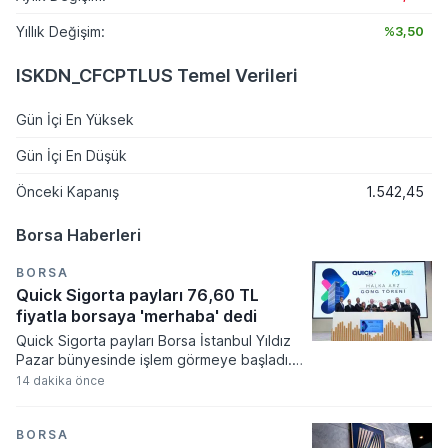
Yıllık Değişim:
%3,50
ISKDN_CFCPTLUS Temel Verileri
Gün İçi En Yüksek
Gün İçi En Düşük
Önceki Kapanış
1.542,45
Borsa Haberleri
BORSA
Quick Sigorta payları 76,60 TL
fiyatla borsaya 'merhaba' dedi
Quick Sigorta payları Borsa İstanbul Yıldız
Pazar bünyesinde işlem görmeye başladı.
Sigorta sektöründe uzun yıllar sonra
14 dakika önce
gerçekleşen bu ilk halka arz ile şirketin
sermaye yapısının güçlendirilmesi ve
büyüme hedeflerinin finansmanı
BORSA