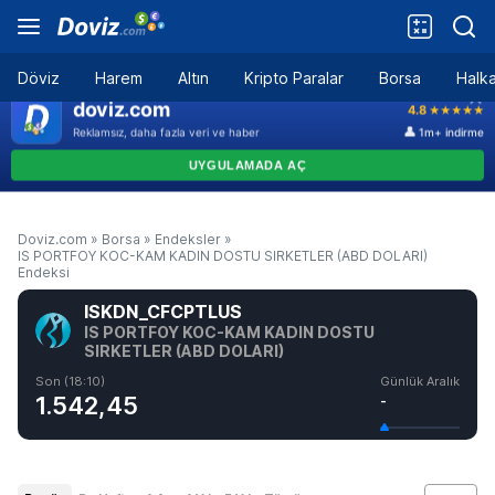
Döviz
Harem
Altın
Kripto Paralar
Borsa
Halka
Doviz.com
»
Borsa
»
Endeksler
»
IS PORTFOY KOC-KAM KADIN DOSTU SIRKETLER (ABD DOLARI)
Endeksi
ISKDN_CFCPTLUS
IS PORTFOY KOC-KAM KADIN DOSTU
SIRKETLER (ABD DOLARI)
Son (18:10)
Günlük Aralık
1.542,45
-