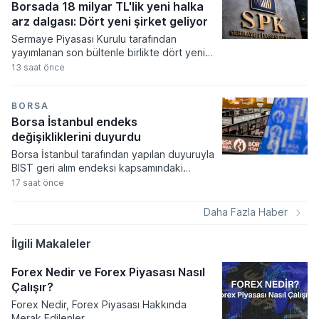
amaçlanıyor.
Borsada 18 milyar TL'lik yeni halka
arz dalgası: Dört yeni şirket geliyor
Sermaye Piyasası Kurulu tarafından
yayımlanan son bültenle birlikte dört yeni
şirketin halka arz başvurusuna onay
13 saat önce
verilirken yatırımcılar için yeni fırsat kapıları
aralandı. Onaylanan talepler doğrultusunda
akın zamanda talep toplama sürecine
BORSA
başlayarak borsaya adım atacaklar Çitlekçi
Borsa İstanbul endeks
Mağazacılık, Teknika Plast, Türker Vangölü
değişikliklerini duyurdu
Enerji ve Kapeks Kimya oldu.
Borsa İstanbul tarafından yapılan duyuruyla
BIST geri alım endeksi kapsamındaki
paylarda gerçekleştirilecek dönemsel
17 saat önce
değişiklikler yatırımcıların bilgisine sunuldu.
Piyasa değeri ağırlıklı pay endeksleri kural
Daha Fazla Haber
seti çerçevesinde tamamlanan değerleme
çalışmaları sonucunda endekse dahil
İlgili Makaleler
edilecek hisseler belirlendi.
Forex Nedir ve Forex Piyasası Nasıl
Çalışır?
Forex Nedir, Forex Piyasası Hakkında
Merak Edilenler