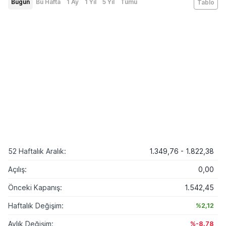
Bugün
Bu Hafta
1 Ay
1 Yıl
5 Yıl
Tümü
Tablo
52 Haftalık Aralık:
1.349,76 - 1.822,38
Açılış:
0,00
Önceki Kapanış:
1.542,45
Haftalık Değişim:
%2,12
Aylık Değişim:
%-8,78