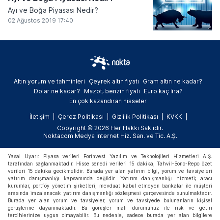
Ayı ve Boğa Piyasası Nedir?
02 Ağustos 2019 17:40
Altın yorum ve tahminleri
Çeyrek altın fiyatı
Gram altın ne kadar?
Dolar ne kadar?
Mazot, benzin fiyatı
Euro kaç lira?
En çok kazandıran hisseler
İletişim
Çerez Politikası
Gizlilik Politikası
KVKK
Copyright © 2026 Her Hakkı Saklıdır.
Noktacom Medya İnternet Hiz. San. ve Tic. A.Ş.
Yasal Uyarı: Piyasa verileri Forinvest Yazılım ve Teknolojileri Hizmetleri A.Ş.
tarafından sağlanmaktadır. Hisse senedi verileri 15 dakika, Tahvil-Bono-Repo özet
verileri 15 dakika gecikmelidir. Burada yer alan yatırım bilgi, yorum ve tavsiyeleri
yatırım danışmanlığı kapsamında değildir. Yatırım danışmanlığı hizmeti; aracı
kurumlar, portföy yönetim şirketleri, mevduat kabul etmeyen bankalar ile müşteri
arasında imzalanacak yatırım danışmanlığı sözleşmesi çerçevesinde sunulmaktadır.
Burada yer alan yorum ve tavsiyeler, yorum ve tavsiyede bulunanların kişisel
görüşlerine dayanmaktadır. Bu görüşler mali durumunuz ile risk ve getiri
tercihlerinize uygun olmayabilir. Bu nedenle, sadece burada yer alan bilgilere