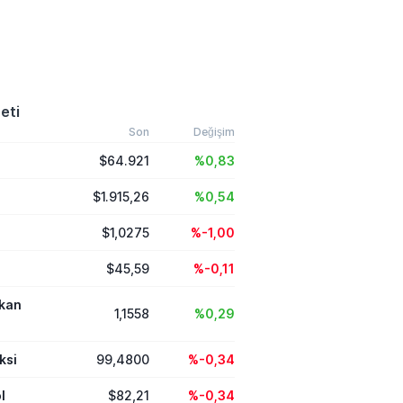
eti
Son
Değişim
$64.921
%0,83
$1.915,26
%0,54
$1,0275
%-1,00
$45,59
%-0,11
ikan
1,1558
%0,29
ksi
99,4800
%-0,34
l
$82,21
%-0,34