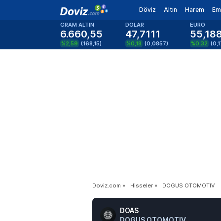
Döviz
Altın
Harem
Em
GRAM ALTIN
DOLAR
EURO
6.660,55
47,7111
55,18
%2,59
(
168,15
)
%0,18
(
0,0857
)
%0,32
(
0,
Doviz.com
»
Hisseler
»
DOGUS OTOMOTIV
DOAS
DOGUS OTOMOTIV