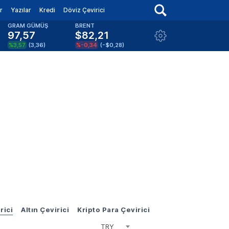
r
Yazılar
Kredi
Döviz Çevirici
GRAM GÜMÜŞ
BRENT
97,57
$82,21
%3,57
(
3,36
)
%-0,34
(
-$0,28
)
rici
Altın Çevirici
Kripto Para Çevirici
TRY