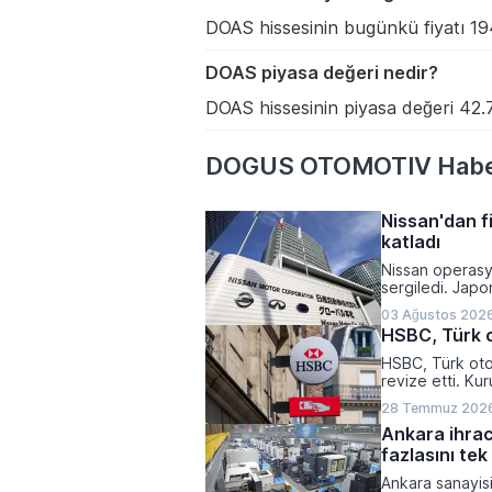
DOAS hissesinin bugünkü fiyatı 194
DOAS piyasa değeri nedir?
DOAS hissesinin piyasa değeri 42.
DOGUS OTOMOTIV Haber
Nissan'dan fi
katladı
Nissan operasyo
sergiledi. Japo
Çin pazarındaki
03 Ağustos 2026
finansal hedefl
HSBC, Türk 
HSBC, Türk otom
revize etti. Ku
indirirken, Tof
28 Temmuz 2026
fiyatlarını düşü
Ankara ihrac
fazlasını tek
Ankara sanayisi 