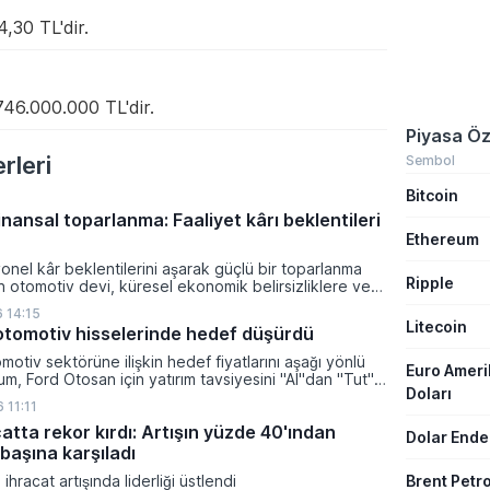
,30 TL'dir.
746.000.000 TL'dir.
Piyasa Öz
leri
Sembol
Bitcoin
nansal toparlanma: Faaliyet kârı beklentileri
Ethereum
nel kâr beklentilerini aşarak güçlü bir toparlanma
Ripple
n otomotiv devi, küresel ekonomik belirsizliklere ve
 daralmaya rağmen maliyet kontrol stratejileriyle
 14:15
erini korumaya çalışıyor.
Litecoin
otomotiv hisselerinde hedef düşürdü
otiv sektörüne ilişkin hedef fiyatlarını aşağı yönlü
Euro Amer
rum, Ford Otosan için yatırım tavsiyesini "Al"dan "Tut"a
Doları
aş, Türk Traktör ve Doğuş Otomotiv için de hedef
 11:11
rdü.
atta rekor kırdı: Artışın yüzde 40'ından
Dolar Ende
 başına karşıladı
ihracat artışında liderliği üstlendi
Brent Petro