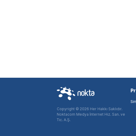
Pr
Si
Copyright © 2026 Her Hakkı Saklıdır.
Noktacom Medya İnternet Hiz. San. ve
Tic. A.Ş.