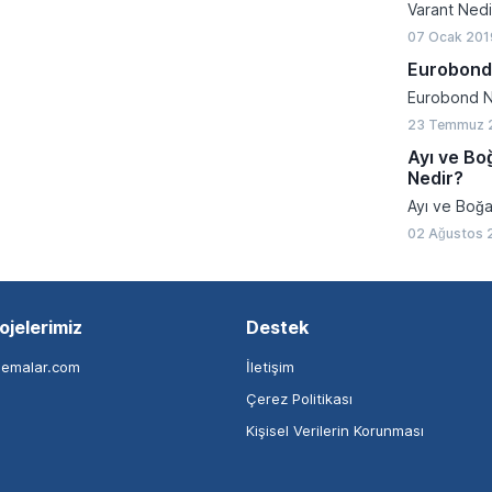
Varant Nedi
07 Ocak 201
Eurobond
Eurobond N
23 Temmuz 
Ayı ve Bo
Nedir?
Ayı ve Boğa
02 Ağustos 
ojelerimiz
Destek
nemalar.com
İletişim
Çerez Politikası
Kişisel Verilerin Korunması