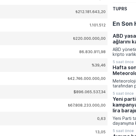
TUPRS
₺212.181.643,20
En Son 
1.101.512
ABD yasa 
₺220.000.000,00
ağlarını k
ABD yönetimi
86.830.911,98
kripto varlı
küresel fin
5 saat önce
yeni yaptır
%39,46
Hafta son
aldı. Tahran
Meteoroloj
kaynaklarını
₺42.746.000.000,00
hedefleyen
Meteoroloj
kapsamında i
tarafından 
platformu v
verilere gö
$896.065.537,34
sistemi yapt
5 saat önce
boyunca yu
edildi.
Yeni parti
bölümünde a
kampanya
₺67.808.233.000,00
hava hakim
sıcaklıkları
lira barajı
civarında s
Yeni Parti t
0,63
beklenirken
dayanışma 
ile Karadeni
toplanan ba
yağış geçiş
5 saat önce
13,05
sürede 300 m
tahmin edili