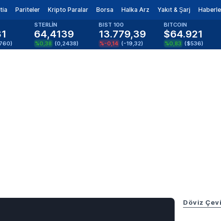
tia
Pariteler
Kripto Paralar
Borsa
Halka Arz
Yakıt & Şarj
Haberle
STERLİN
BIST 100
BITCOIN
81
64,4139
13.779,39
$64.921
1760
)
%0,38
(
0,2438
)
%-0,14
(
-19,32
)
%0,83
(
$536
)
Döviz Çevi