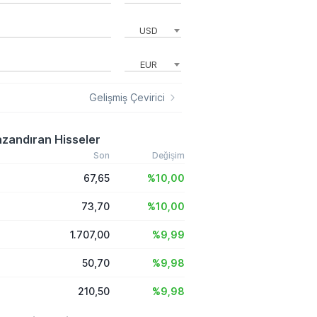
USD
EUR
Gelişmiş Çevirici
zandıran Hisseler
Son
Değişim
67,65
%10,00
73,70
%10,00
1.707,00
%9,99
50,70
%9,98
210,50
%9,98