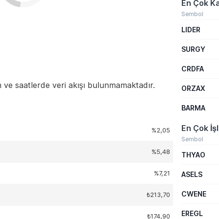
En Çok Ka
Sembol
LIDER
SURGY
CRDFA
 ve saatlerde veri akışı bulunmamaktadır.
ORZAX
BARMA
En Çok İş
%2,05
Sembol
%5,48
THYAO
%7,21
ASELS
CWENE
₺213,70
EREGL
₺174,90