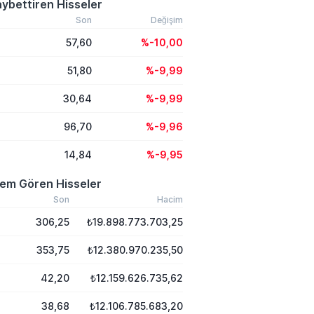
ybettiren Hisseler
Son
Değişim
57,60
%-10,00
51,80
%-9,99
30,64
%-9,99
96,70
%-9,96
14,84
%-9,95
lem Gören Hisseler
Son
Hacim
306,25
₺19.898.773.703,25
353,75
₺12.380.970.235,50
42,20
₺12.159.626.735,62
38,68
₺12.106.785.683,20