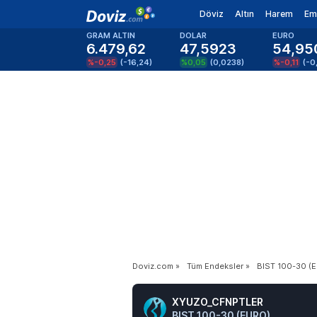
Döviz
Altın
Harem
Em
GRAM ALTIN
DOLAR
EURO
6.479,62
47,5923
54,95
%-0,25
(
-16,24
)
%0,05
(
0,0238
)
%-0,11
(
-0
Doviz.com
»
Tüm Endeksler
»
BIST 100-30 (
XYUZO_CFNPTLER
BIST 100-30 (EURO)