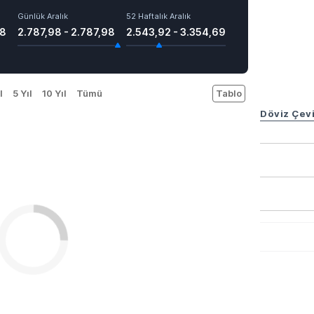
Günlük Aralık
52 Haftalık Aralık
98
2.787,98 - 2.787,98
2.543,92 - 3.354,69
l
5 Yıl
10 Yıl
Tümü
Tablo
Döviz Çevi