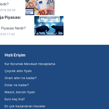
edir?
2019 09:30
ğa Piyasası
 Piyasası Nedir?
2019 17:40
Hızlı Erişim
Kur Korumalı Mevduat Hesaplama
Çeyrek altın fiyatı
Gram altın ne kadar?
Dolar ne kadar?
Mazot, benzin fiyatı
Euro kaç lira?
En çok kazandıran hisseler