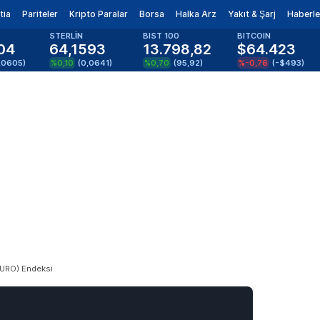
tia
Pariteler
Kripto Paralar
Borsa
Halka Arz
Yakıt & Şarj
Haberle
STERLİN
BIST 100
BITCOIN
04
64,1593
13.798,82
$64.423
,0605
)
%0,10
(
0,0641
)
%0,70
(
95,92
)
%-0,76
(
-$493
)
EURO) Endeksi