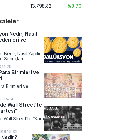
13.798,82
%0,70
akaleler
on Nedir, Nasıl
edenleri ve
Nedir, Nasıl Yapılır,
e Sonuçları
 11:29
Para Birimleri ve
i
ra Birimleri ve
18 15:14
e Wall Street’te
artesi”
 Wall Street’te “Kara
019 15:32
 Nedir?