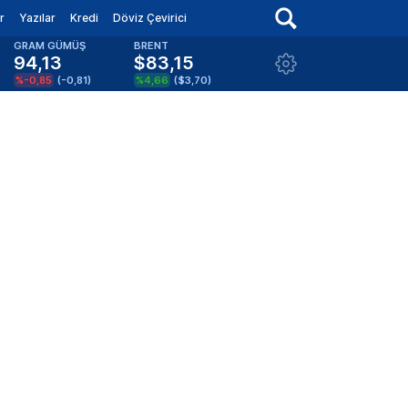
r
Yazılar
Kredi
Döviz Çevirici
GRAM GÜMÜŞ
BRENT
94,13
$83,15
%-0,85
(
-0,81
)
%4,66
(
$3,70
)