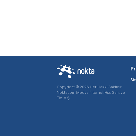
Pr
Si
Copyright © 2026 Her Hakkı Saklıdır.
Noktacom Medya İnternet Hiz. San. ve
Tic. A.Ş.