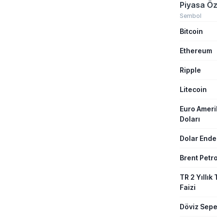
Gazeteci Mu
Piyasa Öz
konuşan Öz
taleplerini 
Sembol
nitelendirir
Bitcoin
kampanyasıy
rakamları pa
Ethereum
Ripple
Litecoin
Euro Amer
Doları
Dolar Ende
Brent Petro
TR 2 Yıllık 
Faizi
Döviz Sepe