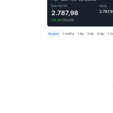
Son (18:10)
Açılış
2.787,98
2.787,
%0,36
(
10,00
)
Bugün
1 Hafta
1 Ay
3 Ay
6 Ay
1 Yı