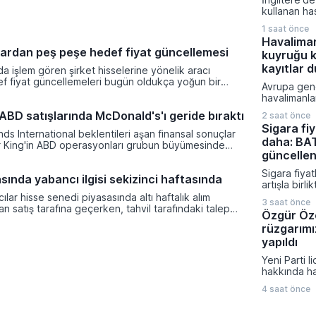
artış göste
kullanan ha
bölgesinde
bildirilen ş
verileri tü
1 saat önce
sağlık otori
zayıflığı or
Havalima
geçirdi. M
ardan peş peşe hedef fiyat güncellemesi
kuyruğu k
gibi popüler
ilişkilendiri
kayıtlar 
da işlem gören şirket hisselerine yönelik aracı
bildirimlerin
ef fiyat güncellemeleri bugün oldukça yoğun bir
Avrupa gen
uzmanlar ci
leşti. Akçansa ve Aygaz hisselerinde yukarı yönlü
havalimanla
konusunda k
kkat çekerken, Türk Telekom ve Logo Yazılım gibi
yoğunluk n
uyarılarını sı
ABD satışlarında McDonald's'ı geride bıraktı
kurumların beklentilerini aşağı yönlü güncellediği
2 saat önce
biyometrik 
Sigara fiy
uygulanması
ds International beklentileri aşan finansal sonuçlar
daha: BAT
Yetkililer yo
er King'in ABD operasyonları grubun büyümesinde
hızlandırma
güncellen
stlendi. Şirketin hisse başına düzeltilmiş kârı 1,07
alırken sını
e ulaşarak analist öngörülerini geride bırakırken, net
Sigara fiyat
süreçten o
sında yabancı ilgisi sekizinci haftasında
da yüzde 4,5 oranında bir artış sergiledi.
artışla birl
etkilenmedi
Tobacco gru
ılar hisse senedi piyasasında altı haftalık alım
3 saat önce
fiyatları gü
an satış tarafına geçerken, tahvil tarafındaki talep
Özgür Öze
Bayileri Ya
i haftasına girdi. Türkiye Cumhuriyet Merkez Bankası
rüzgarımı
Başkanı Ero
 piyasalarda sermaye hareketliliği devam ediyor.
paylaşılan b
yapıldı
tarife 7 Ağ
Yeni Parti l
itibaren tüm
hakkında ha
uygulanmay
iddiası fezl
4 saat önce
güncel oy p
çarpıcı açı