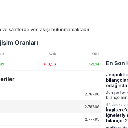
 ve saatlerde veri akışı bulunmamaktadır.
şim Oranları
lık
Aylık
Yıllık
En Son 
,82
%-0,56
%2,14
Jeopolitik
riler
bilançola
odağında
Avrupa bors
2.787,98
bilançoları
karışık bir 
44 dakika ö
bölge gene
2.787,98
İngiltere
veriler ve je
iğneleriyl
fiyatlamalar
2.777,95
Almanya'da 
bilanço: 
siparişleri 
İngiltere'de