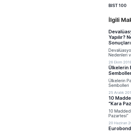
BIST 100
İlgili M
Devalüasy
Yapılır? N
Sonuçları
Devalüasyon 
Nedenleri v
26 Ekim 2018
Ülkelerin 
Semboller
Ülkelerin Pa
Sembolleri
25 Aralık 20
10 Madded
“Kara Paz
10 Maddede
Pazartesi”
20 Haziran 2
Eurobond