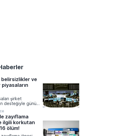
Haberler
 belirsizlikler ve
r piyasaların
aları şirket
nın desteğiyle günü
seyirle tamamlarken,
nce
linde ekonomik
'de zayıflama
opolitik belirsizlikler
e ilgili korkutan
 üzerinde etkili oldu.
imalat sanayi
216 ölüm!
beklentilerin üzerinde
 zayıflama iğnesi