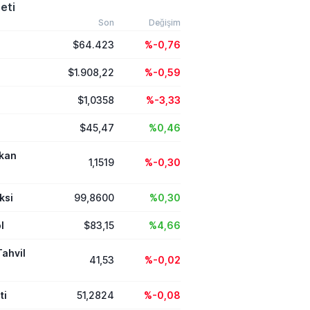
rat Yetkin'e
eti
el, dokunulmazlık
siyasi bir hamle olarak
Son
Değişim
ken partisinin bağış
$64.423
%-0,76
la topladığı
ylaştı.
$1.908,22
%-0,59
$1,0358
%-3,33
$45,47
%0,46
ikan
1,1519
%-0,30
ksi
99,8600
%0,30
l
$83,15
%4,66
Tahvil
41,53
%-0,02
ti
51,2824
%-0,08