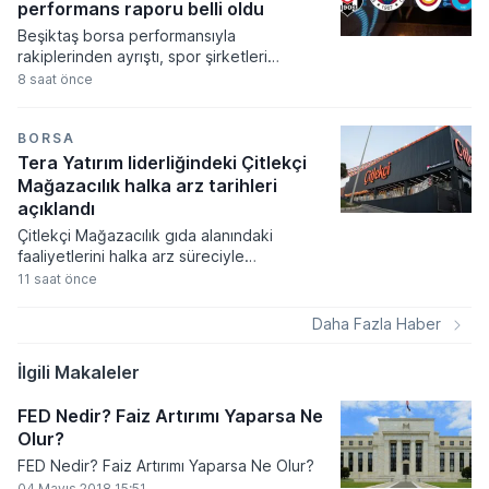
performans raporu belli oldu
Beşiktaş borsa performansıyla
rakiplerinden ayrıştı, spor şirketleri
arasında yılın ilk yedi ayında yatırımcısını
8 saat önce
tek güldüren kulüp olmayı başardı. Spor
endeksinin genel bir düşüş eğilimi
sergilediği ocak-temmuz döneminde siyah-
BORSA
beyazlıların hisseleri yüzde 17,2 oranında
Tera Yatırım liderliğindeki Çitlekçi
yükseliş kaydetti.
Mağazacılık halka arz tarihleri
açıklandı
Çitlekçi Mağazacılık gıda alanındaki
faaliyetlerini halka arz süreciyle
genişletirken, pay başına 78,70 TL fiyat
11 saat önce
belirlenen talep toplama dönemi başlıyor.
Şirket 36 milyon 500 bin TL nominal değerli
Daha Fazla Haber
payların satışı sonucunda toplamda 2 milyar
872 milyon 550 bin TL tutarında bir arz
İlgili Makaleler
büyüklüğüne ulaşmayı hedefliyor.
FED Nedir? Faiz Artırımı Yaparsa Ne
Olur?
FED Nedir? Faiz Artırımı Yaparsa Ne Olur?
04 Mayıs 2018 15:51