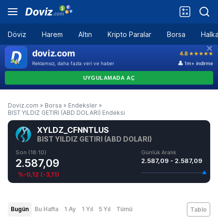
Döviz
Harem
Altın
Kripto Paralar
Borsa
Halka
Doviz.com
»
Borsa
»
Endeksler
»
BIST YILDIZ GETIRI (ABD DOLARI) Endeksi
XYLDZ_CFNNTLUS
BIST YILDIZ GETIRI (ABD DOLARI)
Son (18:10)
Günlük Aralık
2.587,09
2.587,09 - 2.587,09
%-0,12
(
-3,11
)
Bugün
Bu Hafta
1 Ay
1 Yıl
5 Yıl
Tümü
Tablo