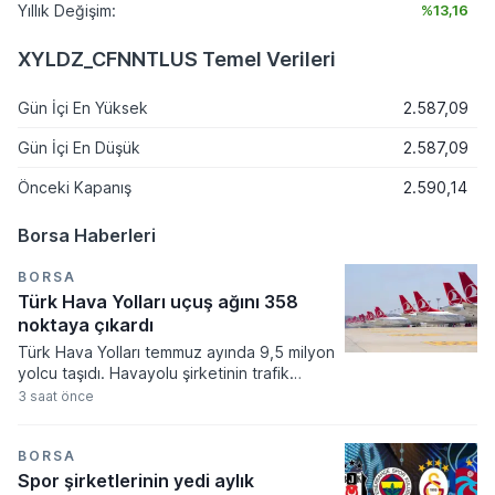
Yıllık Değişim:
%13,16
XYLDZ_CFNNTLUS Temel Verileri
Gün İçi En Yüksek
2.587,09
Gün İçi En Düşük
2.587,09
Önceki Kapanış
2.590,14
Borsa Haberleri
BORSA
Türk Hava Yolları uçuş ağını 358
noktaya çıkardı
Türk Hava Yolları temmuz ayında 9,5 milyon
yolcu taşıdı. Havayolu şirketinin trafik
sonuçlarına göre arz edilen koltuk
3 saat önce
kapasitesi ve doluluk oranları geçtiğimiz
yılın aynı dönemine kıyasla önemli bir
gelişim kaydetti.
BORSA
Spor şirketlerinin yedi aylık