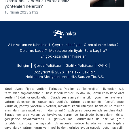
Teknik analiz nedir? Teknik analiz
yöntemleri nelerdir?
16 Nisan 2023 21:32
Altın yorum ve tahminleri
Çeyrek altın fiyatı
Gram altın ne kadar?
Dolar ne kadar?
Mazot, benzin fiyatı
Euro kaç lira?
En çok kazandıran hisseler
İletişim
Çerez Politikası
Gizlilik Politikası
KVKK
Copyright © 2026 Her Hakkı Saklıdır.
Noktacom Medya İnternet Hiz. San. ve Tic. A.Ş.
Yasal Uyarı: Piyasa verileri Forinvest Yazılım ve Teknolojileri Hizmetleri A.Ş.
tarafından sağlanmaktadır. Hisse senedi verileri 15 dakika, Tahvil-Bono-Repo özet
verileri 15 dakika gecikmelidir. Burada yer alan yatırım bilgi, yorum ve tavsiyeleri
yatırım danışmanlığı kapsamında değildir. Yatırım danışmanlığı hizmeti; aracı
kurumlar, portföy yönetim şirketleri, mevduat kabul etmeyen bankalar ile müşteri
arasında imzalanacak yatırım danışmanlığı sözleşmesi çerçevesinde sunulmaktadır.
Burada yer alan yorum ve tavsiyeler, yorum ve tavsiyede bulunanların kişisel
görüşlerine dayanmaktadır. Bu görüşler mali durumunuz ile risk ve getiri
tercihlerinize uygun olmayabilir. Bu nedenle, sadece burada yer alan bilgilere
dayanılarak yatırım kararı verilmesi beklentilerinize uygun sonuçlar doğurmayabilir.