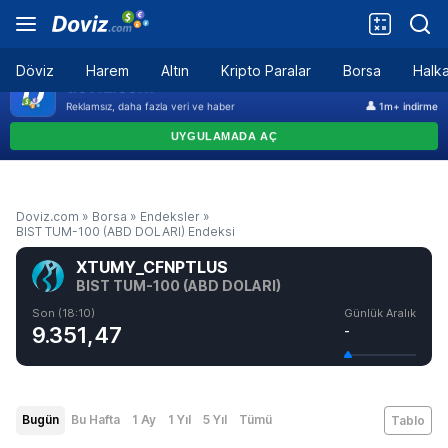
Döviz
Harem
Altın
Kripto Paralar
Borsa
Halka
Doviz.com
»
Borsa
»
Endeksler
»
BIST TUM-100 (ABD DOLARI) Endeksi
XTUMY_CFNPTLUS
BIST TUM-100 (ABD DOLARI)
Son (18:10)
Günlük Aralık
9.351,47
-
Bugün
Bu Hafta
1 Ay
1 Yıl
5 Yıl
Tümü
Tablo