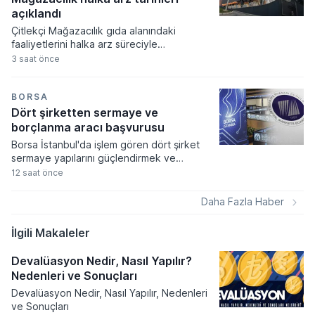
açıklandı
Çitlekçi Mağazacılık gıda alanındaki
faaliyetlerini halka arz süreciyle
genişletirken, pay başına 78,70 TL fiyat
3 saat önce
belirlenen talep toplama dönemi başlıyor.
Şirket 36 milyon 500 bin TL nominal değerli
payların satışı sonucunda toplamda 2 milyar
BORSA
872 milyon 550 bin TL tutarında bir arz
Dört şirketten sermaye ve
büyüklüğüne ulaşmayı hedefliyor.
borçlanma aracı başvurusu
Borsa İstanbul'da işlem gören dört şirket
sermaye yapılarını güçlendirmek ve
stratejik hedeflerine ulaşmak amacıyla
12 saat önce
Sermaye Piyasası Kurulu'na kritik
başvurularda bulundu. Kamuyu Aydınlatma
Daha Fazla Haber
Platformu üzerinden yapılan açıklamalara
göre 5-6 Ağustos tarihlerinde gerçekleşen
İlgili Makaleler
bu başvurular sermaye artırımı, tavan
yükseltimi ve borçlanma aracı ihracı gibi
Devalüasyon Nedir, Nasıl Yapılır?
önemli finansal süreçleri kapsıyor.
Nedenleri ve Sonuçları
Devalüasyon Nedir, Nasıl Yapılır, Nedenleri
ve Sonuçları