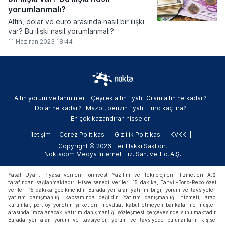
yorumlanmalı?
Altın, dolar ve euro arasında nasıl bir ilişki
var? Bu ilişki nasıl yorumlanmalı?
11 Haziran 2023 18:44
Altın yorum ve tahminleri
Çeyrek altın fiyatı
Gram altın ne kadar?
Dolar ne kadar?
Mazot, benzin fiyatı
Euro kaç lira?
En çok kazandıran hisseler
İletişim
Çerez Politikası
Gizlilik Politikası
KVKK
Copyright © 2026 Her Hakkı Saklıdır.
Noktacom Medya İnternet Hiz. San. ve Tic. A.Ş.
Yasal Uyarı: Piyasa verileri Forinvest Yazılım ve Teknolojileri Hizmetleri A.Ş.
tarafından sağlanmaktadır. Hisse senedi verileri 15 dakika, Tahvil-Bono-Repo özet
verileri 15 dakika gecikmelidir. Burada yer alan yatırım bilgi, yorum ve tavsiyeleri
yatırım danışmanlığı kapsamında değildir. Yatırım danışmanlığı hizmeti; aracı
kurumlar, portföy yönetim şirketleri, mevduat kabul etmeyen bankalar ile müşteri
arasında imzalanacak yatırım danışmanlığı sözleşmesi çerçevesinde sunulmaktadır.
Burada yer alan yorum ve tavsiyeler, yorum ve tavsiyede bulunanların kişisel