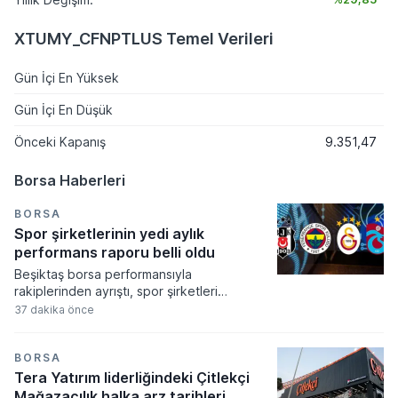
XTUMY_CFNPTLUS Temel Verileri
Gün İçi En Yüksek
Gün İçi En Düşük
Önceki Kapanış
9.351,47
Borsa Haberleri
BORSA
Spor şirketlerinin yedi aylık
performans raporu belli oldu
Beşiktaş borsa performansıyla
rakiplerinden ayrıştı, spor şirketleri
arasında yılın ilk yedi ayında yatırımcısını
37 dakika önce
tek güldüren kulüp olmayı başardı. Spor
endeksinin genel bir düşüş eğilimi
sergilediği ocak-temmuz döneminde siyah-
BORSA
beyazlıların hisseleri yüzde 17,2 oranında
Tera Yatırım liderliğindeki Çitlekçi
yükseliş kaydetti.
Mağazacılık halka arz tarihleri