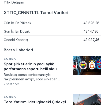
Yıllık Değişim:
XTTIC_CFNNTLTL Temel Verileri
Gün İçi En Yüksek
43.828,28
Gün İçi En Düşük
43.147,36
Önceki Kapanış
43.087,46
Borsa Haberleri
BORSA
Spor şirketlerinin yedi aylık
performans raporu belli oldu
Beşiktaş borsa performansıyla
rakiplerinden ayrıştı, spor şirketleri
arasında yılın ilk yedi ayında yatırımcısını
2 saat önce
tek güldüren kulüp olmayı başardı. Spor
endeksinin genel bir düşüş eğilimi
sergilediği ocak-temmuz döneminde siyah-
BORSA
beyazlıların hisseleri yüzde 17,2 oranında
Tera Yatırım liderliğindeki Çitlekçi