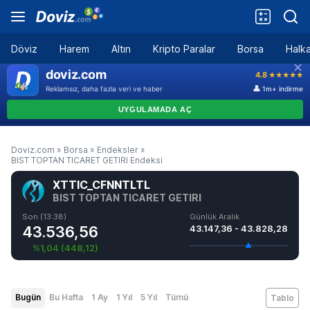
Döviz
Harem
Altın
Kripto Paralar
Borsa
Halka
Doviz.com
»
Borsa
»
Endeksler
»
BIST TOPTAN TICARET GETIRI Endeksi
XTTIC_CFNNTLTL
BIST TOPTAN TICARET GETIRI
Son (13:38)
Günlük Aralık
43.536,56
43.147,36 - 43.828,28
%1,04
(
448,12
)
Bugün
Bu Hafta
1 Ay
1 Yıl
5 Yıl
Tümü
Tablo