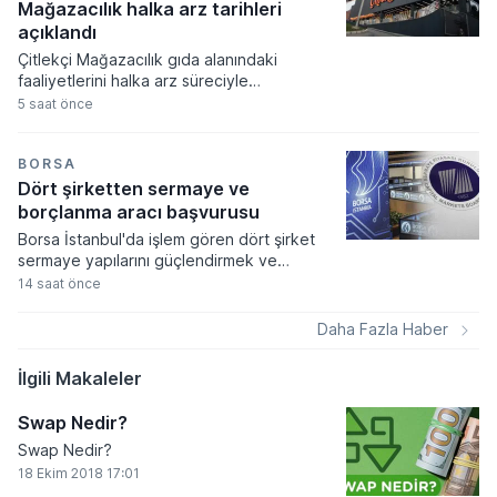
yükseliş kaydetti.
Mağazacılık halka arz tarihleri
açıklandı
Çitlekçi Mağazacılık gıda alanındaki
faaliyetlerini halka arz süreciyle
genişletirken, pay başına 78,70 TL fiyat
5 saat önce
belirlenen talep toplama dönemi başlıyor.
Şirket 36 milyon 500 bin TL nominal değerli
payların satışı sonucunda toplamda 2 milyar
BORSA
872 milyon 550 bin TL tutarında bir arz
Dört şirketten sermaye ve
büyüklüğüne ulaşmayı hedefliyor.
borçlanma aracı başvurusu
Borsa İstanbul'da işlem gören dört şirket
sermaye yapılarını güçlendirmek ve
stratejik hedeflerine ulaşmak amacıyla
14 saat önce
Sermaye Piyasası Kurulu'na kritik
başvurularda bulundu. Kamuyu Aydınlatma
Daha Fazla Haber
Platformu üzerinden yapılan açıklamalara
göre 5-6 Ağustos tarihlerinde gerçekleşen
İlgili Makaleler
bu başvurular sermaye artırımı, tavan
yükseltimi ve borçlanma aracı ihracı gibi
Swap Nedir?
önemli finansal süreçleri kapsıyor.
Swap Nedir?
18 Ekim 2018 17:01