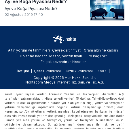
Ayı ve Boğa Piyasası Nedir?
Ayı ve Boğa Piyasası Nedir?
02 Ağustos 2019 17:40
Altın yorum ve tahminleri
Çeyrek altın fiyatı
Gram altın ne kadar?
Dolar ne kadar?
Mazot, benzin fiyatı
Euro kaç lira?
En çok kazandıran hisseler
İletişim
Çerez Politikası
Gizlilik Politikası
KVKK
Copyright © 2026 Her Hakkı Saklıdır.
Noktacom Medya İnternet Hiz. San. ve Tic. A.Ş.
Yasal Uyarı: Piyasa verileri Forinvest Yazılım ve Teknolojileri Hizmetleri A.Ş.
tarafından sağlanmaktadır. Hisse senedi verileri 15 dakika, Tahvil-Bono-Repo özet
verileri 15 dakika gecikmelidir. Burada yer alan yatırım bilgi, yorum ve tavsiyeleri
yatırım danışmanlığı kapsamında değildir. Yatırım danışmanlığı hizmeti; aracı
kurumlar, portföy yönetim şirketleri, mevduat kabul etmeyen bankalar ile müşteri
arasında imzalanacak yatırım danışmanlığı sözleşmesi çerçevesinde sunulmaktadır.
Burada yer alan yorum ve tavsiyeler, yorum ve tavsiyede bulunanların kişisel
görüşlerine dayanmaktadır. Bu görüşler mali durumunuz ile risk ve getiri
tercihlerinize uygun olmayabilir. Bu nedenle, sadece burada yer alan bilgilere