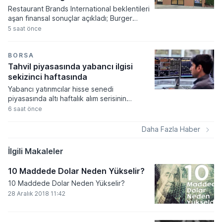
görüldü.
Restaurant Brands International beklentileri
aşan finansal sonuçlar açıkladı; Burger
King'in ABD operasyonları grubun
5 saat önce
büyümesinde lokomotif rolü üstlendi.
Şirketin hisse başına düzeltilmiş kârı 1,07
dolar seviyesine ulaşarak analist
BORSA
öngörülerini geride bırakırken, net gelir
Tahvil piyasasında yabancı ilgisi
yıllık bazda yüzde 4,5 oranında bir artış
sekizinci haftasında
sergiledi.
Yabancı yatırımcılar hisse senedi
piyasasında altı haftalık alım serisinin
ardından satış tarafına geçerken, tahvil
6 saat önce
tarafındaki talep artışı sekizinci haftasına
girdi. Türkiye Cumhuriyet Merkez Bankası
Daha Fazla Haber
verilerine göre piyasalarda sermaye
hareketliliği devam ediyor.
İlgili Makaleler
10 Maddede Dolar Neden Yükselir?
10 Maddede Dolar Neden Yükselir?
28 Aralık 2018 11:42