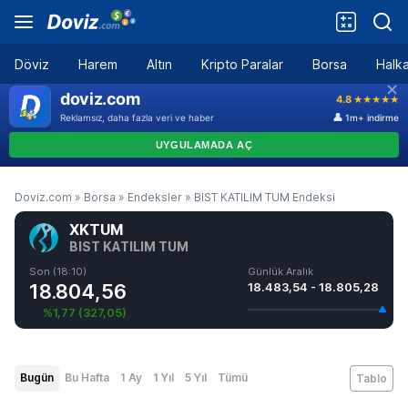
Döviz
Harem
Altın
Kripto Paralar
Borsa
Halka
Doviz.com
»
Borsa
»
Endeksler
»
BIST KATILIM TUM Endeksi
XKTUM
BIST KATILIM TUM
Son (18:10)
Günlük Aralık
18.804,56
18.483,54 - 18.805,28
%1,77
(
327,05
)
Bugün
Bu Hafta
1 Ay
1 Yıl
5 Yıl
Tümü
Tablo