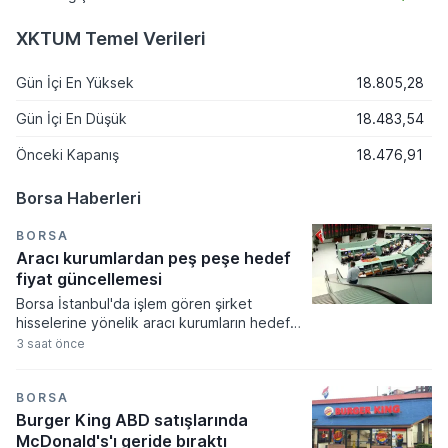
XKTUM Temel Verileri
Gün İçi En Yüksek
18.805,28
Gün İçi En Düşük
18.483,54
Önceki Kapanış
18.476,91
Borsa Haberleri
BORSA
Aracı kurumlardan peş peşe hedef
fiyat güncellemesi
Borsa İstanbul'da işlem gören şirket
hisselerine yönelik aracı kurumların hedef
fiyat güncellemeleri bugün oldukça yoğun
3 saat önce
bir tempoda gerçekleşti. Akçansa ve
Aygaz hisselerinde yukarı yönlü revizyonlar
dikkat çekerken, Türk Telekom ve Logo
BORSA
Yazılım gibi hisselerde ise kurumların
Burger King ABD satışlarında
beklentilerini aşağı yönlü güncellediği
McDonald's'ı geride bıraktı