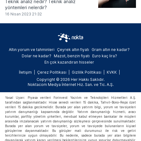
Teknik analiz nedir? Teknik analiz
yöntemleri nelerdir?
16 Nisan 2023 21:32
Altın yorum ve tahminleri
Çeyrek altın fiyatı
Gram altın ne kadar?
Dolar ne kadar?
Mazot, benzin fiyatı
Euro kaç lira?
En çok kazandıran hisseler
İletişim
Çerez Politikası
Gizlilik Politikası
KVKK
Copyright © 2026 Her Hakkı Saklıdır.
Noktacom Medya İnternet Hiz. San. ve Tic. A.Ş.
Yasal Uyarı: Piyasa verileri Forinvest Yazılım ve Teknolojileri Hizmetleri A.Ş.
tarafından sağlanmaktadır. Hisse senedi verileri 15 dakika, Tahvil-Bono-Repo özet
verileri 15 dakika gecikmelidir. Burada yer alan yatırım bilgi, yorum ve tavsiyeleri
yatırım danışmanlığı kapsamında değildir. Yatırım danışmanlığı hizmeti; aracı
kurumlar, portföy yönetim şirketleri, mevduat kabul etmeyen bankalar ile müşteri
arasında imzalanacak yatırım danışmanlığı sözleşmesi çerçevesinde sunulmaktadır.
Burada yer alan yorum ve tavsiyeler, yorum ve tavsiyede bulunanların kişisel
görüşlerine dayanmaktadır. Bu görüşler mali durumunuz ile risk ve getiri
tercihlerinize uygun olmayabilir. Bu nedenle, sadece burada yer alan bilgilere
dayanılarak yatırım kararı verilmesi beklentilerinize uygun sonuçlar doğurmayabilir.