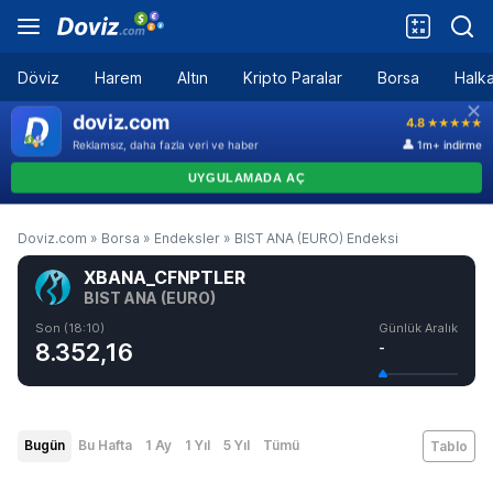
Döviz
Harem
Altın
Kripto Paralar
Borsa
Halka
Doviz.com
»
Borsa
»
Endeksler
»
BIST ANA (EURO) Endeksi
XBANA_CFNPTLER
BIST ANA (EURO)
Son (18:10)
Günlük Aralık
8.352,16
-
Bugün
Bu Hafta
1 Ay
1 Yıl
5 Yıl
Tümü
Tablo