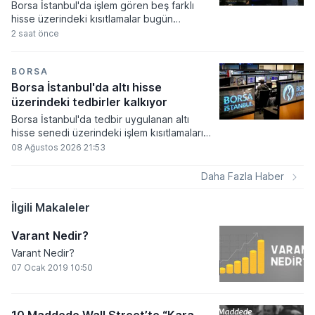
Borsa İstanbul'da işlem gören beş farklı
hisse üzerindeki kısıtlamalar bugün
itibarıyla kaldırıldı.
2 saat önce
BORSA
Borsa İstanbul'da altı hisse
üzerindeki tedbirler kalkıyor
Borsa İstanbul'da tedbir uygulanan altı
hisse senedi üzerindeki işlem kısıtlamaları
yeni haftada kademeli olarak kalkıyor.
08 Ağustos 2026 21:53
Volatilite Bazlı Tedbir Sistemi çerçevesinde
getirilen açığa satış ve kredili işlem
Daha Fazla Haber
yasaklarının süresi dolarken, yatırımcılar
ilgili paylarda normal işlem süreçlerine geri
İlgili Makaleler
dönecek.
Varant Nedir?
Varant Nedir?
07 Ocak 2019 10:50