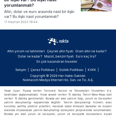
yorumlanmalı?
Altın, dolar ve euro arasında nasıl bir ilişki
var? Bu ilişki nasıl yorumlanmalı?
11 Haziran 2023 18:44
Altın yorum ve tahminleri
Çeyrek altın fiyatı
Gram altın ne kadar?
Dolar ne kadar?
Mazot, benzin fiyatı
Euro kaç lira?
En çok kazandıran hisseler
İletişim
Çerez Politikası
Gizlilik Politikası
KVKK
Copyright © 2026 Her Hakkı Saklıdır.
Noktacom Medya İnternet Hiz. San. ve Tic. A.Ş.
Yasal Uyarı: Piyasa verileri Forinvest Yazılım ve Teknolojileri Hizmetleri A.Ş.
tarafından sağlanmaktadır. Hisse senedi verileri 15 dakika, Tahvil-Bono-Repo özet
verileri 15 dakika gecikmelidir. Burada yer alan yatırım bilgi, yorum ve tavsiyeleri
yatırım danışmanlığı kapsamında değildir. Yatırım danışmanlığı hizmeti; aracı
kurumlar, portföy yönetim şirketleri, mevduat kabul etmeyen bankalar ile müşteri
arasında imzalanacak yatırım danışmanlığı sözleşmesi çerçevesinde sunulmaktadır.
Burada yer alan yorum ve tavsiyeler, yorum ve tavsiyede bulunanların kişisel