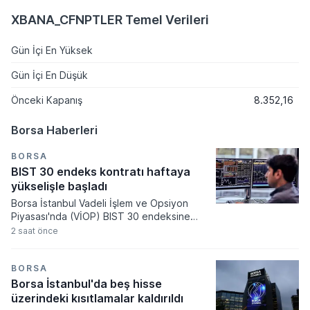
XBANA_CFNPTLER Temel Verileri
Gün İçi En Yüksek
Gün İçi En Düşük
Önceki Kapanış
8.352,16
Borsa Haberleri
BORSA
BIST 30 endeks kontratı haftaya
yükselişle başladı
Borsa İstanbul Vadeli İşlem ve Opsiyon
Piyasası'nda (VİOP) BIST 30 endeksine
dayalı ağustos vadeli kontrat haftaya
2 saat önce
yüzde 0,34 yükselişle 15.899,00 puandan
başladı.
BORSA
Borsa İstanbul'da beş hisse
üzerindeki kısıtlamalar kaldırıldı