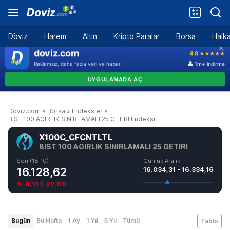
Döviz
Harem
Altın
Kripto Paralar
Borsa
Halka
Doviz.com
»
Borsa
»
Endeksler
»
BIST 100 AGIRLIK SINIRLAMALI 25 GETIRI Endeksi
X100C_CFCNTLTL
BIST 100 AGIRLIK SINIRLAMALI 25 GETIRI
Son (18:10)
Günlük Aralık
16.128,62
16.034,31 - 16.334,16
%-0,14
(
-22,61
)
Bugün
Bu Hafta
1 Ay
1 Yıl
5 Yıl
Tümü
Tablo