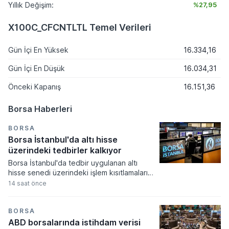
Yıllık Değişim:
%27,95
X100C_CFCNTLTL Temel Verileri
Gün İçi En Yüksek
16.334,16
Gün İçi En Düşük
16.034,31
Önceki Kapanış
16.151,36
Borsa Haberleri
BORSA
Borsa İstanbul'da altı hisse
üzerindeki tedbirler kalkıyor
Borsa İstanbul'da tedbir uygulanan altı
hisse senedi üzerindeki işlem kısıtlamaları
yeni haftada kademeli olarak kalkıyor.
14 saat önce
Volatilite Bazlı Tedbir Sistemi çerçevesinde
getirilen açığa satış ve kredili işlem
yasaklarının süresi dolarken, yatırımcılar
BORSA
ilgili paylarda normal işlem süreçlerine geri
ABD borsalarında istihdam verisi