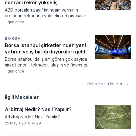
dönecek.
sonrası rekor yükseliş
ABD borsaları zayıf istihdam verisinin
ardından rekorlarla yükselirken piyasalar
Fed'in faiz artırım olasılığının düşmesini
1 gün önce
fiyatladı. Teknoloji hisselerindeki güçlü
performans endeksleri yukarı taşırken
haftalık bazda son yılların en yüksek
BORSA
getirileri elde edildi.
Borsa İstanbul şirketlerinden yeni
yatırım ve iş birliği duyuruları geldi
Borsa İstanbul'da işlem gören çok sayıda
şirket enerji, teknoloji, ulaşım ve finans gibi
farklı sektörlerde gerçekleştirdikleri yeni iş
1 gün önce
birliklerini ve operasyonel sonuçlarını
kamuoyuyla paylaştı. Şirketlerin Kamuyu
Daha Fazla Haber
Aydınlatma Platformu üzerinden duyurduğu
veriler arasında yüksek tutarlı ihale
İlgili Makaleler
kazanımları, stratejik distribütörlük
anlaşmaları ve üretim kapasitesini artıran
Arbitraj Nedir? Nasıl Yapılır?
tesis yatırımları öne çıktı.
Arbitraj Nedir? Nasıl Yapılır?
25 Mayıs 2018 14:29