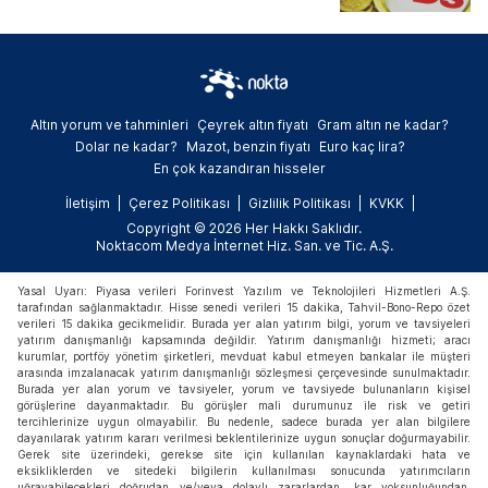
Altın yorum ve tahminleri
Çeyrek altın fiyatı
Gram altın ne kadar?
Dolar ne kadar?
Mazot, benzin fiyatı
Euro kaç lira?
En çok kazandıran hisseler
İletişim
Çerez Politikası
Gizlilik Politikası
KVKK
Copyright © 2026 Her Hakkı Saklıdır.
Noktacom Medya İnternet Hiz. San. ve Tic. A.Ş.
Yasal Uyarı: Piyasa verileri Forinvest Yazılım ve Teknolojileri Hizmetleri A.Ş.
tarafından sağlanmaktadır. Hisse senedi verileri 15 dakika, Tahvil-Bono-Repo özet
verileri 15 dakika gecikmelidir. Burada yer alan yatırım bilgi, yorum ve tavsiyeleri
yatırım danışmanlığı kapsamında değildir. Yatırım danışmanlığı hizmeti; aracı
kurumlar, portföy yönetim şirketleri, mevduat kabul etmeyen bankalar ile müşteri
arasında imzalanacak yatırım danışmanlığı sözleşmesi çerçevesinde sunulmaktadır.
Burada yer alan yorum ve tavsiyeler, yorum ve tavsiyede bulunanların kişisel
görüşlerine dayanmaktadır. Bu görüşler mali durumunuz ile risk ve getiri
tercihlerinize uygun olmayabilir. Bu nedenle, sadece burada yer alan bilgilere
dayanılarak yatırım kararı verilmesi beklentilerinize uygun sonuçlar doğurmayabilir.
Gerek site üzerindeki, gerekse site için kullanılan kaynaklardaki hata ve
eksikliklerden ve sitedeki bilgilerin kullanılması sonucunda yatırımcıların
uğrayabilecekleri doğrudan ve/veya dolaylı zararlardan, kar yoksunluğundan,