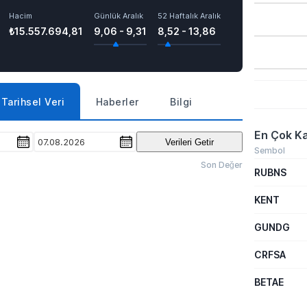
Hacim
Günlük Aralık
52 Haftalık Aralık
₺15.557.694,81
9,06 - 9,31
8,52 - 13,86
Tarihsel Veri
Haberler
Bilgi
En Çok Ka
07.08.2026
Verileri Getir
Sembol
Son Değer
RUBNS
KENT
GUNDG
CRFSA
BETAE