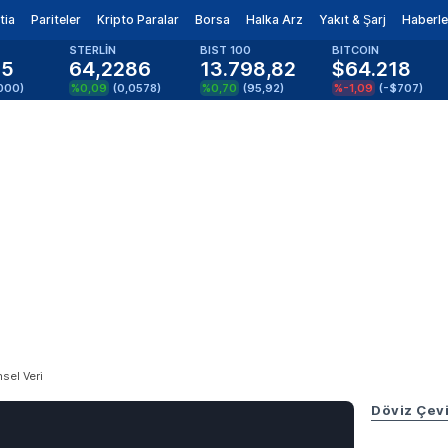
tia
Pariteler
Kripto Paralar
Borsa
Halka Arz
Yakıt & Şarj
Haberle
STERLİN
BIST 100
BITCOIN
15
64,2286
13.798,82
$64.218
000
)
%0,09
(
0,0578
)
%0,70
(
95,92
)
%-1,09
(
-$707
)
hsel Veri
Döviz Çevi