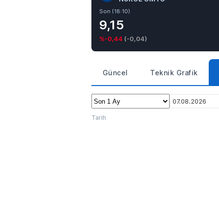
Son (18:10)
9,15
%-0,44
(
-0,04
)
Güncel
Teknik Grafik
07.08.2026
Tarih