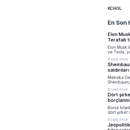
KCHOL
En Son 
Elon Musk
Terafab t
Elon Musk l
ve Tesla, y
üretiminde d
8 saat önce
azaltmak a
Sheinbaum
eyaletinde 
saldırıları
kurma karar
verilen bu k
Meksika De
kompleksine
Sheinbaum, 
milyar dola
gerçekleşti
sermaye akt
8 saat önce
toplantısın
gerçekleşti
Dört şirk
devam eden
borçlanm
operasyonlar
nitelendirer
Borsa İstan
toplumu mü
dört şirket 
çağırdı. Mek
güçlendirme
Devleti'ni 
8 saat önce
hedeflerine
yineleyen 
Jeopolitik
Sermaye Piy
sivil kayıpl