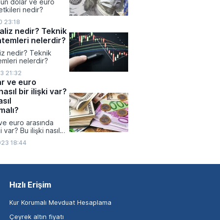
ün dolar ve euro
tkileri nedir?
0 23:18
aliz nedir? Teknik
ntemleri nelerdir?
iz nedir? Teknik
emleri nelerdir?
3 21:32
ar ve euro
asıl bir ilişki var?
asıl
malı?
 ve euro arasında
ki var? Bu ilişki nasıl
lı?
023 18:44
Hızlı Erişim
Kur Korumalı Mevduat Hesaplama
Çeyrek altın fiyatı