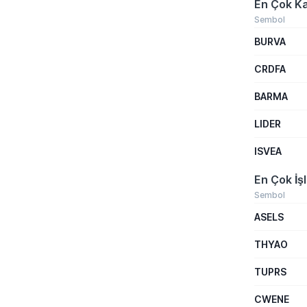
En Çok Ka
Sembol
BURVA
CRDFA
BARMA
LIDER
ISVEA
En Çok İş
Sembol
ASELS
THYAO
TUPRS
CWENE