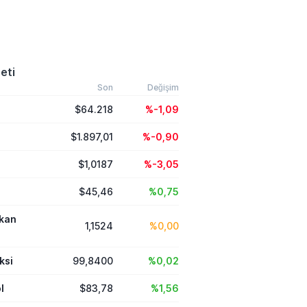
eti
Son
Değişim
$64.218
%-1,09
$1.897,01
%-0,90
$1,0187
%-3,05
$45,46
%0,75
ikan
1,1524
%0,00
ksi
99,8400
%0,02
l
$83,78
%1,56