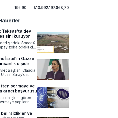
195,90
₺10.992.197.863,70
Haberler
 Teksas'ta dev
esisini kuruyor
iderliğindeki SpaceX
apay zeka odaklı çip
ışa bağımlılığı
macıyla Teksas
: İsrail'in Gazze
devasa bir tesis
 insanlık dışıdır
ı aldı. Terafab adı
apsamlı yarı iletken
vlet Başkanı Claudia
 ilk etapta 16,8
Ulusal Saray'da
r tutarında devasa bir
rdiği basın
arımı
da Gazze Şeridi'nde
rilecek.
etten sermaye ve
 askeri
a aracı başvurusu
ı insanlık dışı olarak
ek uluslararası
bul'da işlem gören
dahale etmeye
sermaye yapılarını
sika'nın Filistin
k ve stratejik
tanıyan resmi tutumunu
 ulaşmak amacıyla
Sheinbaum, bölgedeki
 belirsizlikler ve
asası Kurulu'na kritik
arın durdurulması için