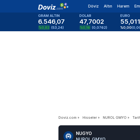
Döviz
Altın
Harem
Em
GRAM ALTIN
DOLAR
EURO
6.546,07
47,7002
55,01
%0,82
(
53,24
)
%0,16
(
0,0762
)
%0,00
(
0,0
Doviz.com
»
Hisseler
»
NUROL GMYO
»
Tari
NUGYO
NUROL GMYO