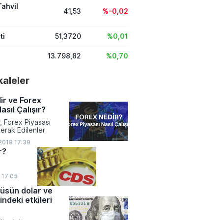
Tahvil
41,53
%-0,02
ti
51,3720
%0,01
13.798,82
%0,70
akaleler
ir ve Forex
asıl Çalışır?
, Forex Piyasası
erak Edilenler
018 17:39
r?
9 17:05
üsün dolar ve
ndeki etkileri