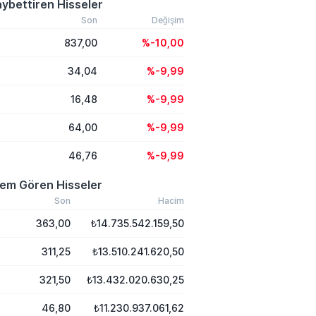
ybettiren Hisseler
Son
Değişim
837,00
%-10,00
34,04
%-9,99
16,48
%-9,99
64,00
%-9,99
46,76
%-9,99
lem Gören Hisseler
Son
Hacim
363,00
₺14.735.542.159,50
311,25
₺13.510.241.620,50
321,50
₺13.432.020.630,25
46,80
₺11.230.937.061,62