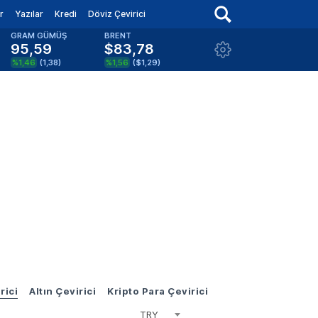
r
Yazılar
Kredi
Döviz Çevirici
GRAM GÜMÜŞ
BRENT
95,59
$83,78
%1,46
(
1,38
)
%1,56
(
$1,29
)
rici
Altın Çevirici
Kripto Para Çevirici
TRY