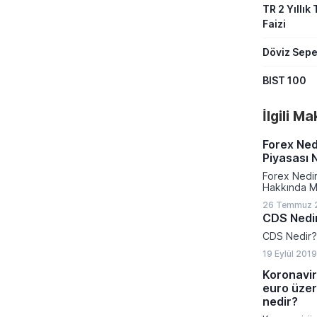
TR 2 Yıllık 
Faizi
Döviz Sepe
BIST 100
İlgili M
Forex Ned
Piyasası N
Forex Nedir
Hakkında M
26 Temmuz 2
CDS Nedi
CDS Nedir?
19 Eylül 201
Koronavir
euro üzeri
nedir?