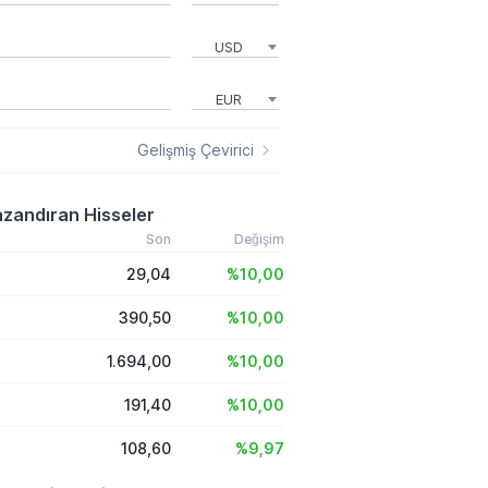
USD
EUR
Gelişmiş Çevirici
zandıran Hisseler
Son
Değişim
29,04
%10,00
390,50
%10,00
1.694,00
%10,00
191,40
%10,00
108,60
%9,97