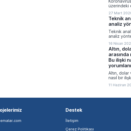
Koronavirüs
üzerindeki e
27 Mart 202
Teknik an
analiz yö
Teknik anal
analiz yönt
16 Nisan 202
Altın, dol
arasında n
Bu ilişki n
yorumlan
Altın, dolar
nasıl bir iliş
yorumlanma
11 Haziran 2
ojelerimiz
Destek
nemalar.com
İletişim
Çerez Politikası