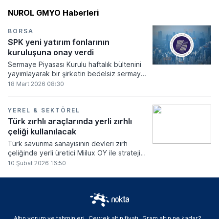
NUROL GMYO Haberleri
BORSA
SPK yeni yatırım fonlarının
kuruluşuna onay verdi
Sermaye Piyasası Kurulu haftalık bültenini
yayımlayarak bir şirketin bedelsiz sermaye
artırımı talebini onaylarken çok sayıda
18 Mart 2026 08:30
kurumun borçlanma aracı ihracına izin verdi.
Kurul aynı zamanda kira sertifikası ihraçları,
yeni yatırım fonlarının kuruluşu ve izinsiz
YEREL & SEKTÖREL
sermaye piyasası faaliyetlerine yönelik
Türk zırhlı araçlarında yerli zırhlı
yaptırım kararlarını da kamuoyuyla paylaştı.
çeliği kullanılacak
Türk savunma sanayisinin devleri zırh
çeliğinde yerli üretici Miilux OY ile stratejik
bir iş ortaklığına imza attı.
10 Şubat 2026 16:50
Altın yorum ve tahminleri
Çeyrek altın fiyatı
Gram altın ne kadar?