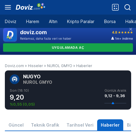
Döviz
Harem
Altın
Kripto Paralar
Borsa
Halka
Doviz.com
»
Hisseler
»
NUROL GMYO
»
Haberler
NUGYO
NUROL GMYO
Son (18:10)
Günlük Aralık
9,20
9,12 - 9,36
%0,55
(
0,05
)
Güncel
Teknik Grafik
Tarihsel Veri
Haberler
Bilgi