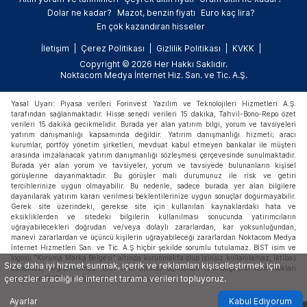
Dolar ne kadar?
Mazot, benzin fiyatı
Euro kaç lira?
En çok kazandıran hisseler
İletişim
Çerez Politikası
Gizlilik Politikası
KVKK
Copyright © 2026 Her Hakkı Saklıdır.
Noktacom Medya İnternet Hiz. San. ve Tic. A.Ş.
Yasal Uyarı: Piyasa verileri Forinvest Yazılım ve Teknolojileri Hizmetleri A.Ş.
tarafından sağlanmaktadır. Hisse senedi verileri 15 dakika, Tahvil-Bono-Repo özet
verileri 15 dakika gecikmelidir. Burada yer alan yatırım bilgi, yorum ve tavsiyeleri
yatırım danışmanlığı kapsamında değildir. Yatırım danışmanlığı hizmeti; aracı
kurumlar, portföy yönetim şirketleri, mevduat kabul etmeyen bankalar ile müşteri
arasında imzalanacak yatırım danışmanlığı sözleşmesi çerçevesinde sunulmaktadır.
Burada yer alan yorum ve tavsiyeler, yorum ve tavsiyede bulunanların kişisel
görüşlerine dayanmaktadır. Bu görüşler mali durumunuz ile risk ve getiri
tercihlerinize uygun olmayabilir. Bu nedenle, sadece burada yer alan bilgilere
dayanılarak yatırım kararı verilmesi beklentilerinize uygun sonuçlar doğurmayabilir.
Gerek site üzerindeki, gerekse site için kullanılan kaynaklardaki hata ve
eksikliklerden ve sitedeki bilgilerin kullanılması sonucunda yatırımcıların
uğrayabilecekleri doğrudan ve/veya dolaylı zararlardan, kar yoksunluğundan,
manevi zararlardan ve üçüncü kişilerin uğrayabileceği zararlardan Noktacom Medya
İnternet Hizmetleri San. ve Tic. A.Ş hiçbir şekilde sorumlu tutulamaz. BİST isim ve
logosu "Koruma Marka Belgesi" altında korunmakta olup izinsiz kullanılamaz, iktibas
Size daha iyi hizmet sunmak, içerik ve reklamları kişiselleştirmek için
edilemez, değiştirilemez. BİST ismi altında açıklanan tüm bilgilerin telif hakları
çerezler aracılığı ile internet tarama verileri topluyoruz.
tamamen BİST'e ait olup, tekrar yayınlanamaz.
Ayarlar
Kabul Ediyorum