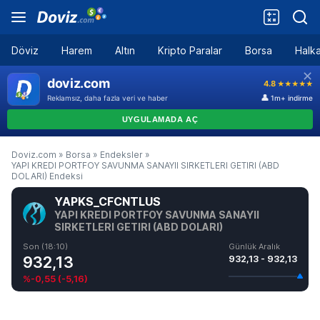
Döviz
Harem
Altın
Kripto Paralar
Borsa
Halka
Doviz.com
»
Borsa
»
Endeksler
»
YAPI KREDI PORTFOY SAVUNMA SANAYII SIRKETLERI GETIRI (ABD
DOLARI) Endeksi
YAPKS_CFCNTLUS
YAPI KREDI PORTFOY SAVUNMA SANAYII
SIRKETLERI GETIRI (ABD DOLARI)
Son (18:10)
Günlük Aralık
932,13
932,13 - 932,13
%-0,55
(
-5,16
)