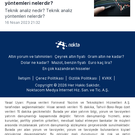
yöntemleri nelerdir?
Teknik analiz nedir? Teknik analiz
yöntemleri nelerdir?
16 Nisan 2023 21:32
Altın yorum ve tahminleri
Çeyrek altın fiyatı
Gram altın ne kadar?
Dolar ne kadar?
Mazot, benzin fiyatı
Euro kaç lira?
En çok kazandıran hisseler
İletişim
Çerez Politikası
Gizlilik Politikası
KVKK
Copyright © 2026 Her Hakkı Saklıdır.
Noktacom Medya İnternet Hiz. San. ve Tic. A.Ş.
Yasal Uyarı: Piyasa verileri Forinvest Yazılım ve Teknolojileri Hizmetleri A.Ş.
tarafından sağlanmaktadır. Hisse senedi verileri 15 dakika, Tahvil-Bono-Repo özet
verileri 15 dakika gecikmelidir. Burada yer alan yatırım bilgi, yorum ve tavsiyeleri
yatırım danışmanlığı kapsamında değildir. Yatırım danışmanlığı hizmeti; aracı
kurumlar, portföy yönetim şirketleri, mevduat kabul etmeyen bankalar ile müşteri
arasında imzalanacak yatırım danışmanlığı sözleşmesi çerçevesinde sunulmaktadır.
Burada yer alan yorum ve tavsiyeler, yorum ve tavsiyede bulunanların kişisel
görüşlerine dayanmaktadır. Bu görüşler mali durumunuz ile risk ve getiri