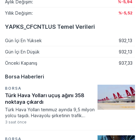
Aylık Değişim:
%-5,94
Yıllık Değişim:
%-5,52
YAPKS_CFCNTLUS Temel Verileri
Gün İçi En Yüksek
932,13
Gün İçi En Düşük
932,13
Önceki Kapanış
937,33
Borsa Haberleri
BORSA
Türk Hava Yolları uçuş ağını 358
noktaya çıkardı
Türk Hava Yolları temmuz ayında 9,5 milyon
yolcu taşıdı. Havayolu şirketinin trafik
sonuçlarına göre arz edilen koltuk
3 saat önce
kapasitesi ve doluluk oranları geçtiğimiz
yılın aynı dönemine kıyasla önemli bir
gelişim kaydetti.
BORSA