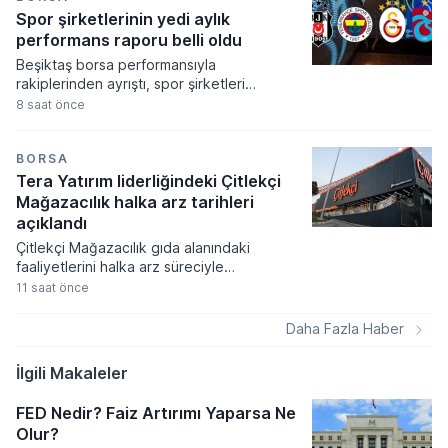
Spor şirketlerinin yedi aylık
performans raporu belli oldu
Beşiktaş borsa performansıyla
rakiplerinden ayrıştı, spor şirketleri
arasında yılın ilk yedi ayında yatırımcısını
8 saat önce
tek güldüren kulüp olmayı başardı. Spor
endeksinin genel bir düşüş eğilimi
sergilediği ocak-temmuz döneminde siyah-
BORSA
beyazlıların hisseleri yüzde 17,2 oranında
Tera Yatırım liderliğindeki Çitlekçi
yükseliş kaydetti.
Mağazacılık halka arz tarihleri
açıklandı
Çitlekçi Mağazacılık gıda alanındaki
faaliyetlerini halka arz süreciyle
genişletirken, pay başına 78,70 TL fiyat
11 saat önce
belirlenen talep toplama dönemi başlıyor.
Şirket 36 milyon 500 bin TL nominal değerli
Daha Fazla Haber
payların satışı sonucunda toplamda 2 milyar
872 milyon 550 bin TL tutarında bir arz
İlgili Makaleler
büyüklüğüne ulaşmayı hedefliyor.
FED Nedir? Faiz Artırımı Yaparsa Ne
Olur?