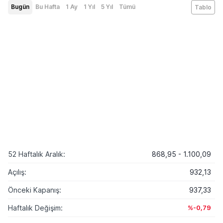
Bugün
Bu Hafta
1 Ay
1 Yıl
5 Yıl
Tümü
Tablo
52 Haftalık Aralık:
868,95 - 1.100,09
Açılış:
932,13
Önceki Kapanış:
937,33
Haftalık Değişim:
%-0,79