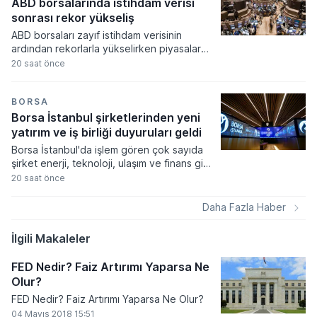
ilgili paylarda normal işlem süreçlerine geri
ABD borsalarında istihdam verisi
dönecek.
sonrası rekor yükseliş
ABD borsaları zayıf istihdam verisinin
ardından rekorlarla yükselirken piyasalar
Fed'in faiz artırım olasılığının düşmesini
20 saat önce
fiyatladı. Teknoloji hisselerindeki güçlü
performans endeksleri yukarı taşırken
haftalık bazda son yılların en yüksek
BORSA
getirileri elde edildi.
Borsa İstanbul şirketlerinden yeni
yatırım ve iş birliği duyuruları geldi
Borsa İstanbul'da işlem gören çok sayıda
şirket enerji, teknoloji, ulaşım ve finans gibi
farklı sektörlerde gerçekleştirdikleri yeni iş
20 saat önce
birliklerini ve operasyonel sonuçlarını
kamuoyuyla paylaştı. Şirketlerin Kamuyu
Daha Fazla Haber
Aydınlatma Platformu üzerinden duyurduğu
veriler arasında yüksek tutarlı ihale
İlgili Makaleler
kazanımları, stratejik distribütörlük
anlaşmaları ve üretim kapasitesini artıran
FED Nedir? Faiz Artırımı Yaparsa Ne
tesis yatırımları öne çıktı.
Olur?
FED Nedir? Faiz Artırımı Yaparsa Ne Olur?
04 Mayıs 2018 15:51