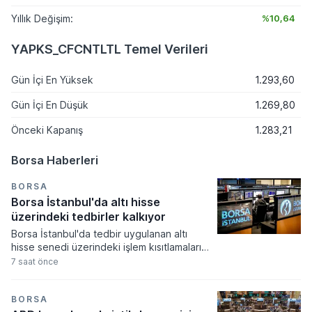
Yıllık Değişim:
%10,64
YAPKS_CFCNTLTL Temel Verileri
Gün İçi En Yüksek
1.293,60
Gün İçi En Düşük
1.269,80
Önceki Kapanış
1.283,21
Borsa Haberleri
BORSA
Borsa İstanbul'da altı hisse
üzerindeki tedbirler kalkıyor
Borsa İstanbul'da tedbir uygulanan altı
hisse senedi üzerindeki işlem kısıtlamaları
yeni haftada kademeli olarak kalkıyor.
7 saat önce
Volatilite Bazlı Tedbir Sistemi çerçevesinde
getirilen açığa satış ve kredili işlem
yasaklarının süresi dolarken, yatırımcılar
BORSA