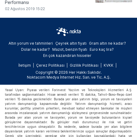
Performansı
02 Ağustos 2019 15:22
Altın yorum ve tahminleri
Çeyrek altın fiyatı
Gram altın ne kadar?
Dolar ne kadar?
Mazot, benzin fiyatı
Euro kaç lira?
En çok kazandıran hisseler
İletişim
Çerez Politikası
Gizlilik Politikası
KVKK
Copyright © 2026 Her Hakkı Saklıdır.
Noktacom Medya İnternet Hiz. San. ve Tic. A.Ş.
Yasal Uyarı: Piyasa verileri Forinvest Yazılım ve Teknolojileri Hizmetleri A.Ş.
tarafından sağlanmaktadır. Hisse senedi verileri 15 dakika, Tahvil-Bono-Repo özet
verileri 15 dakika gecikmelidir. Burada yer alan yatırım bilgi, yorum ve tavsiyeleri
yatırım danışmanlığı kapsamında değildir. Yatırım danışmanlığı hizmeti; aracı
kurumlar, portföy yönetim şirketleri, mevduat kabul etmeyen bankalar ile müşteri
arasında imzalanacak yatırım danışmanlığı sözleşmesi çerçevesinde sunulmaktadır.
Burada yer alan yorum ve tavsiyeler, yorum ve tavsiyede bulunanların kişisel
görüşlerine dayanmaktadır. Bu görüşler mali durumunuz ile risk ve getiri
tercihlerinize uygun olmayabilir. Bu nedenle, sadece burada yer alan bilgilere
dayanılarak yatırım kararı verilmesi beklentilerinize uygun sonuçlar doğurmayabilir.
Gerek site üzerindeki, gerekse site için kullanılan kaynaklardaki hata ve