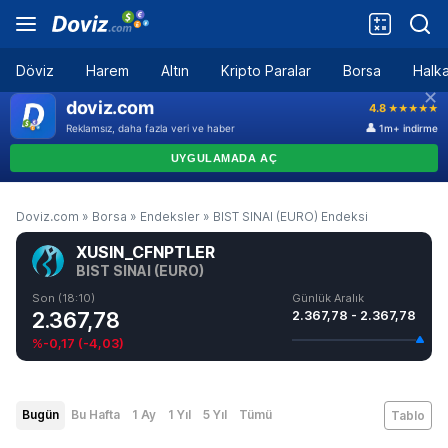
Döviz
Harem
Altın
Kripto Paralar
Borsa
Halka
Doviz.com
»
Borsa
»
Endeksler
»
BIST SINAI (EURO) Endeksi
XUSIN_CFNPTLER
BIST SINAI (EURO)
Son (18:10)
Günlük Aralık
2.367,78
2.367,78 - 2.367,78
%-0,17
(
-4,03
)
Bugün
Bu Hafta
1 Ay
1 Yıl
5 Yıl
Tümü
Tablo