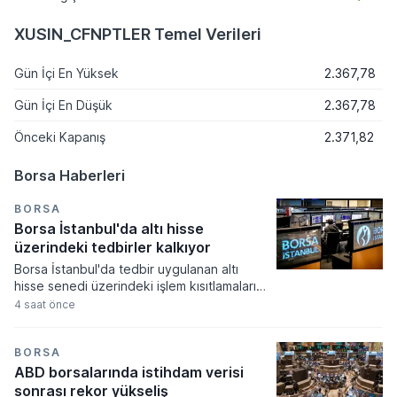
XUSIN_CFNPTLER Temel Verileri
Gün İçi En Yüksek
2.367,78
Gün İçi En Düşük
2.367,78
Önceki Kapanış
2.371,82
Borsa Haberleri
BORSA
Borsa İstanbul'da altı hisse
üzerindeki tedbirler kalkıyor
Borsa İstanbul'da tedbir uygulanan altı
hisse senedi üzerindeki işlem kısıtlamaları
yeni haftada kademeli olarak kalkıyor.
4 saat önce
Volatilite Bazlı Tedbir Sistemi çerçevesinde
getirilen açığa satış ve kredili işlem
yasaklarının süresi dolarken, yatırımcılar
BORSA
ilgili paylarda normal işlem süreçlerine geri
ABD borsalarında istihdam verisi
dönecek.
sonrası rekor yükseliş