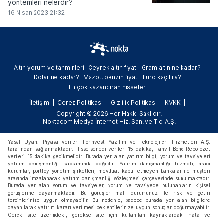
yöntemleri nelerdir?
16 Nisan 2023 21:32
Altın yorum ve tahminleri
Çeyrek altın fiyatı
Gram altın ne kadar?
Dolar ne kadar?
Mazot, benzin fiyatı
Euro kaç lira?
En çok kazandıran hisseler
İletişim
Çerez Politikası
Gizlilik Politikası
KVKK
Copyright © 2026 Her Hakkı Saklıdır.
Noktacom Medya İnternet Hiz. San. ve Tic. A.Ş.
Yasal Uyarı: Piyasa verileri Forinvest Yazılım ve Teknolojileri Hizmetleri A.Ş.
tarafından sağlanmaktadır. Hisse senedi verileri 15 dakika, Tahvil-Bono-Repo özet
verileri 15 dakika gecikmelidir. Burada yer alan yatırım bilgi, yorum ve tavsiyeleri
yatırım danışmanlığı kapsamında değildir. Yatırım danışmanlığı hizmeti; aracı
kurumlar, portföy yönetim şirketleri, mevduat kabul etmeyen bankalar ile müşteri
arasında imzalanacak yatırım danışmanlığı sözleşmesi çerçevesinde sunulmaktadır.
Burada yer alan yorum ve tavsiyeler, yorum ve tavsiyede bulunanların kişisel
görüşlerine dayanmaktadır. Bu görüşler mali durumunuz ile risk ve getiri
tercihlerinize uygun olmayabilir. Bu nedenle, sadece burada yer alan bilgilere
dayanılarak yatırım kararı verilmesi beklentilerinize uygun sonuçlar doğurmayabilir.
Gerek site üzerindeki, gerekse site için kullanılan kaynaklardaki hata ve