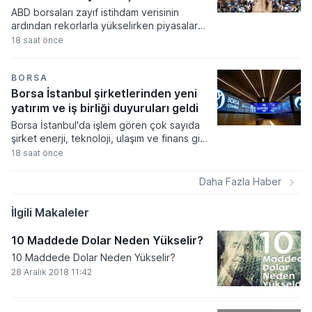
ABD borsaları zayıf istihdam verisinin
ardından rekorlarla yükselirken piyasalar
Fed'in faiz artırım olasılığının düşmesini
18 saat önce
fiyatladı. Teknoloji hisselerindeki güçlü
performans endeksleri yukarı taşırken
haftalık bazda son yılların en yüksek
BORSA
getirileri elde edildi.
Borsa İstanbul şirketlerinden yeni
yatırım ve iş birliği duyuruları geldi
Borsa İstanbul'da işlem gören çok sayıda
şirket enerji, teknoloji, ulaşım ve finans gibi
farklı sektörlerde gerçekleştirdikleri yeni iş
18 saat önce
birliklerini ve operasyonel sonuçlarını
kamuoyuyla paylaştı. Şirketlerin Kamuyu
Daha Fazla Haber
Aydınlatma Platformu üzerinden duyurduğu
veriler arasında yüksek tutarlı ihale
İlgili Makaleler
kazanımları, stratejik distribütörlük
anlaşmaları ve üretim kapasitesini artıran
10 Maddede Dolar Neden Yükselir?
tesis yatırımları öne çıktı.
10 Maddede Dolar Neden Yükselir?
28 Aralık 2018 11:42