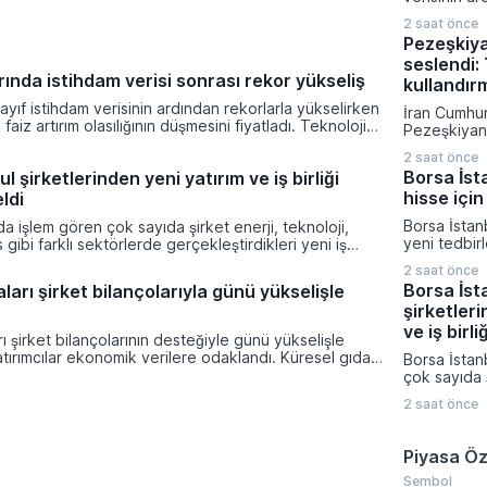
gelişmelere 
yükselirken 
2 saat önce
artırım olas
Pezeşkiy
fiyatladı. T
seslendi: 
güçlü perf
ında istihdam verisi sonrası rekor yükseliş
yukarı taşı
kullandır
son yılların
ayıf istihdam verisinin ardından rekorlarla yükselirken
İran Cumhu
elde edildi.
 faiz artırım olasılığının düşmesini fiyatladı. Teknoloji
Pezeşkiyan d
güçlü performans endeksleri yukarı taşırken haftalık
savaş strate
2 saat önce
ın en yüksek getirileri elde edildi.
diplomatik
Borsa İst
l şirketlerinden yeni yatırım ve iş birliği
vurgu yapar
hisse için
ldi
mesajı verdi
hükümetin 
Borsa İstan
da işlem gören çok sayıda şirket enerji, teknoloji,
çalıştığını 
yeni tedbir
 gibi farklı sektörlerde gerçekleştirdikleri yeni iş
Müslüman ül
duyurdu. K
 operasyonel sonuçlarını kamuoyuyla paylaştı.
saldırı amaç
2 saat önce
Platformu ü
muyu Aydınlatma Platformu üzerinden duyurduğu
gerektiğini 
Borsa İst
arı şirket bilançolarıyla günü yükselişle
açıklamada I
 yüksek tutarlı ihale kazanımları, stratejik
şirketleri
Enerji ve H
nlaşmaları ve üretim kapasitesini artıran tesis
paylarına yö
ve iş birli
ıktı.
ı şirket bilançolarının desteğiyle günü yükselişle
Ağustos ta
ırımcılar ekonomik verilere odaklandı. Küresel gıda
Borsa İstan
girecek.
a şartları ve jeopolitik risklerle zirveye çıkması
çok sayıda ş
nflasyon endişelerini canlı tutuyor.
teknoloji, u
2 saat önce
farklı sektö
gerçekleştir
birliklerini
Piyasa Öz
sonuçlarını
Şirketlerin
Sembol