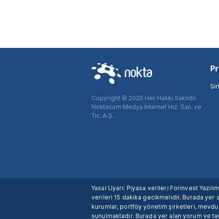
Pr
Si
Copyright © 2026 Her Hakkı Saklıdır.
Noktacom Medya İnternet Hiz. San. ve
Tic. A.Ş.
Yasal Uyarı: Piyasa verileri Forinvest Yazıl
verileri 15 dakika gecikmelidir. Burada yer a
kurumlar, portföy yönetim şirketleri, mevd
sunulmaktadır. Burada yer alan yorum ve tav