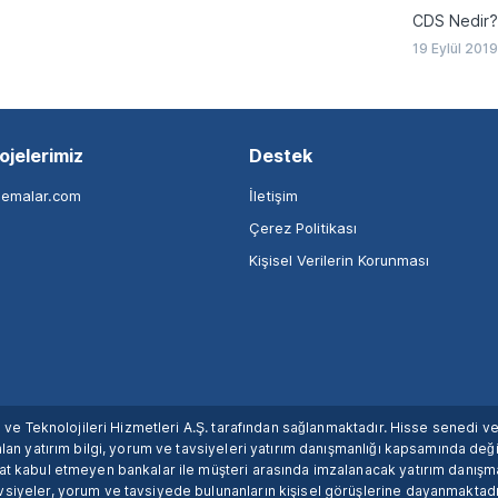
CDS Nedir?
19 Eylül 201
ojelerimiz
Destek
nemalar.com
İletişim
Çerez Politikası
Kişisel Verilerin Korunması
ım ve Teknolojileri Hizmetleri A.Ş. tarafından sağlanmaktadır. Hisse senedi 
lan yatırım bilgi, yorum ve tavsiyeleri yatırım danışmanlığı kapsamında değil
uat kabul etmeyen bankalar ile müşteri arasında imzalanacak yatırım danış
siyeler, yorum ve tavsiyede bulunanların kişisel görüşlerine dayanmaktadır