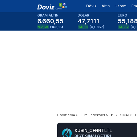
Döviz
Altın
Harem
Em
GRAM ALTIN
DOLAR
EURO
6.660,55
47,7111
55,18
%2,59
(
168,15
)
%0,18
(
0,0857
)
%0,32
(
0,
Doviz.com
»
Tüm Endeksler
»
BIST SINAI GET
XUSIN_CFNNTLTL
BIST SINAI GETIRI