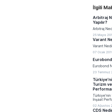
İlgili M
Arbitraj N
Yapılır?
Arbitraj Ned
25 Mayıs 20
Varant Ne
Varant Nedi
07 Ocak 201
Eurobond
Eurobond N
23 Temmuz 
Türkiye’ni
Turizm ve
Performa
Türkiye’nin 
İnşaat Perf
02 Ağustos 
CDS Nedi