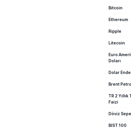
Platformu 
Bitcoin
veriler aras
ihale kazanı
distribütörl
Ethereum
üretim kapas
yatırımları ö
Ripple
Litecoin
Euro Amer
Doları
Dolar Ende
Brent Petro
TR 2 Yıllık 
Faizi
Döviz Sepe
BIST 100