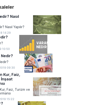
akaleler
edir? Nasıl
ir? Nasıl Yapılır?
18 14:29
dir?
r?
9 10:50
 Nedir?
edir?
2019 09:30
n Kur, Faiz,
 İnşaat
nsı
Kur, Faiz, Turizm ve
ormansı
2019 15:22
r?