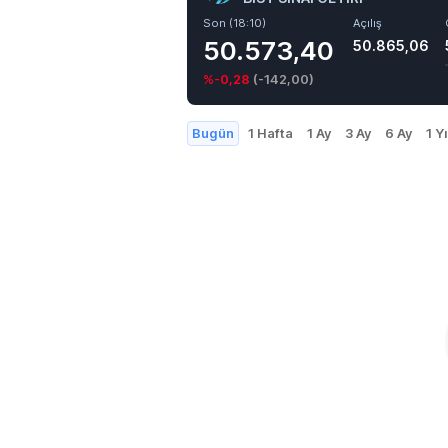
Son (18:10)
Açılış
50.573,40
50.865,06
%-0,28
(
-142,00
)
Bugün
1 Hafta
1 Ay
3 Ay
6 Ay
1 Yı