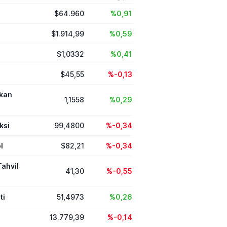
üzerinden duyurduğu
$64.960
%0,91
ında yüksek tutarlı
mları, stratejik
ük anlaşmaları ve
$1.914,99
%0,59
itesini artıran tesis
ne çıktı.
$1,0332
%0,41
$45,55
%-0,13
ikan
1,1558
%0,29
ksi
99,4800
%-0,34
l
$82,21
%-0,34
Tahvil
41,30
%-0,55
ti
51,4973
%0,26
13.779,39
%-0,14