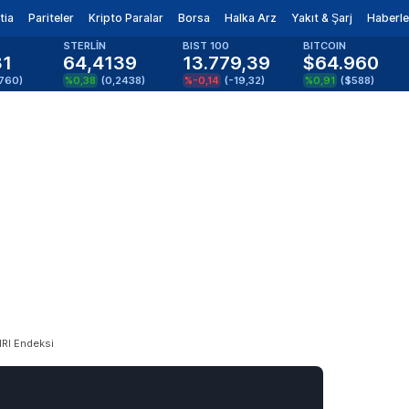
tia
Pariteler
Kripto Paralar
Borsa
Halka Arz
Yakıt & Şarj
Haberle
STERLİN
BIST 100
BITCOIN
81
64,4139
13.779,39
$64.960
1760
)
%0,38
(
0,2438
)
%-0,14
(
-19,32
)
%0,91
(
$588
)
IRI Endeksi