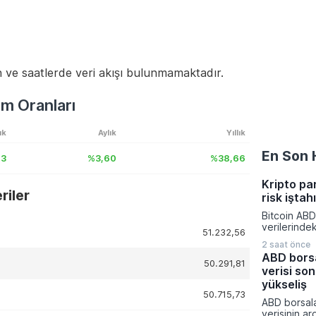
 ve saatlerde veri akışı bulunmamaktadır.
m Oranları
ık
Aylık
Yıllık
En Son 
93
%3,60
%38,66
Kripto pa
iler
risk iştah
Bitcoin ABD
verilerinde
51.232,56
yönelik bekl
2 saat önce
değişmesiyl
ABD borsa
kapattı. Kri
50.291,81
verisi son
piyasalarınd
yatırımcıla
yükseliş
50.715,73
dönemde aç
ABD borsala
rakamlarına
verisinin ar