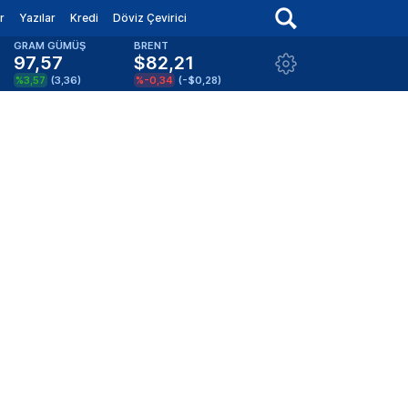
r
Yazılar
Kredi
Döviz Çevirici
GRAM GÜMÜŞ
BRENT
97,57
$82,21
%3,57
(
3,36
)
%-0,34
(
-$0,28
)