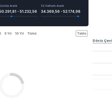
Günlük Aralık
52 Haftalık Aralık
50.291,81 - 51.232,56
34.369,56 - 52.174,98
l
5 Yıl
10 Yıl
Tümü
Tablo
Döviz Çevi