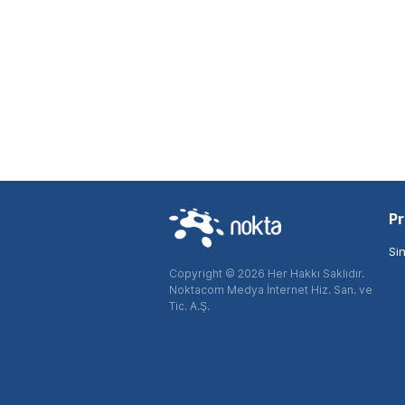
Pr
Si
Copyright © 2026 Her Hakkı Saklıdır.
Noktacom Medya İnternet Hiz. San. ve
Tic. A.Ş.