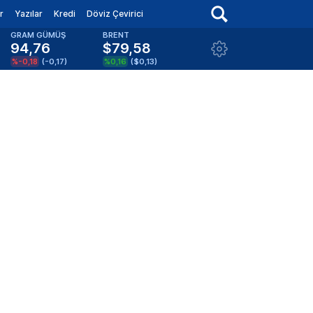
r
Yazılar
Kredi
Döviz Çevirici
GRAM GÜMÜŞ
BRENT
94,76
$79,58
%-0,18
(
-0,17
)
%0,16
(
$0,13
)