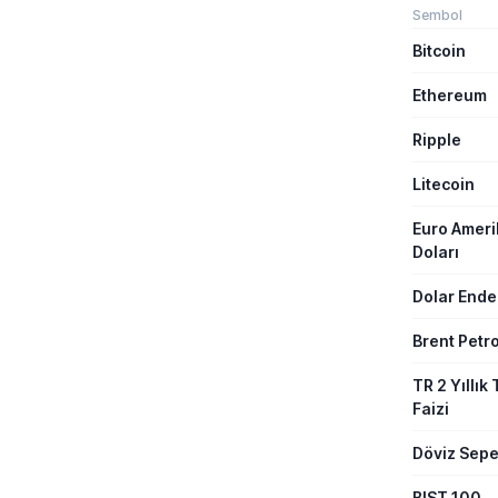
uzamasının 
Sembol
aykırı oldu
Bitcoin
Ethereum
Ripple
Litecoin
Euro Amer
Doları
Dolar Ende
Brent Petro
TR 2 Yıllık 
Faizi
Döviz Sepe
BIST 100