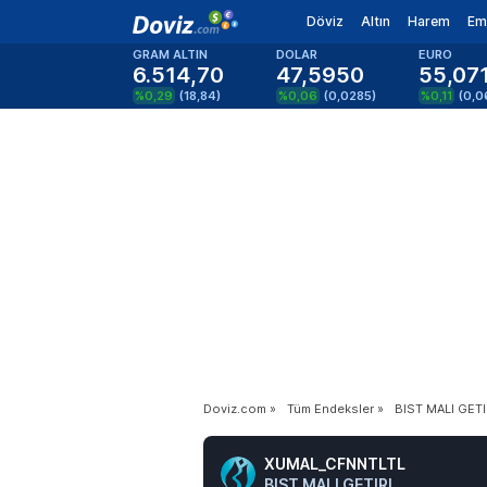
Döviz
Altın
Harem
Em
GRAM ALTIN
DOLAR
EURO
6.514,70
47,5950
55,07
%0,29
(
18,84
)
%0,06
(
0,0285
)
%0,11
(
0,0
Doviz.com
»
Tüm Endeksler
»
BIST MALI GETI
XUMAL_CFNNTLTL
BIST MALI GETIRI