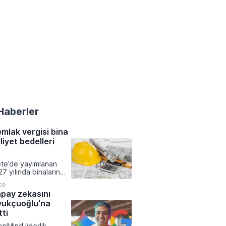
Haberler
emlak vergisi bina
liyet bedelleri
te’de yayımlanan
27 yılında binaların
sine esas değerinin
ce
ında kullanılacak
pay zekasını
t maliyetleri
vukçuoğlu'na
 Meskenlerden
 otellerden okullara,
ti
ticari yapılara kadar
pMind liderlik