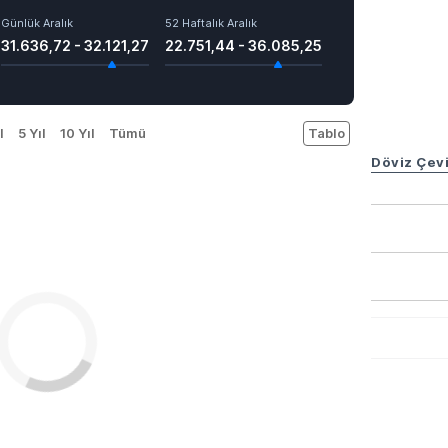
Günlük Aralık
52 Haftalık Aralık
31.636,72 - 32.121,27
22.751,44 - 36.085,25
l
5 Yıl
10 Yıl
Tümü
Tablo
Döviz Çevi