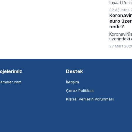
İnşaat Perf
02 Ağustos 
Koronavir
euro üzeri
nedir?
Koronavirüs
üzerindeki e
27 Mart 202
ojelerimiz
Destek
nemalar.com
İletişim
Çerez Politikası
Kişisel Verilerin Korunması