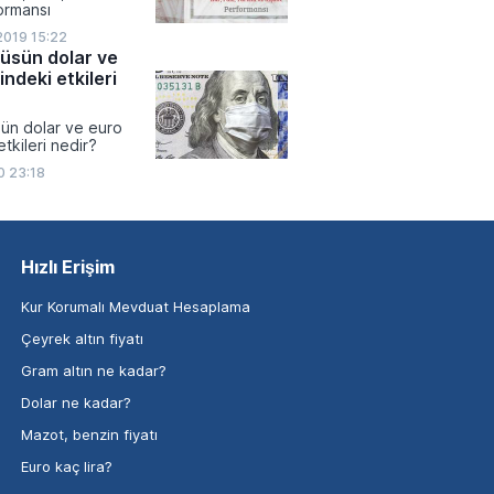
ormansı
2019 15:22
üsün dolar ve
ndeki etkileri
ün dolar ve euro
tkileri nedir?
0 23:18
Hızlı Erişim
Kur Korumalı Mevduat Hesaplama
Çeyrek altın fiyatı
Gram altın ne kadar?
Dolar ne kadar?
Mazot, benzin fiyatı
Euro kaç lira?