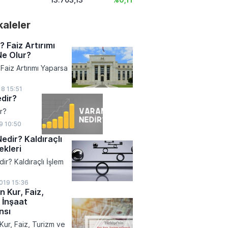
akaleler
? Faiz Artırımı
Ne Olur?
Faiz Artırımı Yaparsa
8 15:51
dir?
r?
9 10:50
edir? Kaldıraçlı
ekleri
ir? Kaldıraçlı İşlem
019 15:36
n Kur, Faiz,
 İnşaat
nsı
Kur, Faiz, Turizm ve