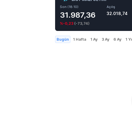
Son (18:10)
Açılış
31.987,36
32.018,74
%-0,23
(
-73,74
)
Bugün
1 Hafta
1 Ay
3 Ay
6 Ay
1 Yı