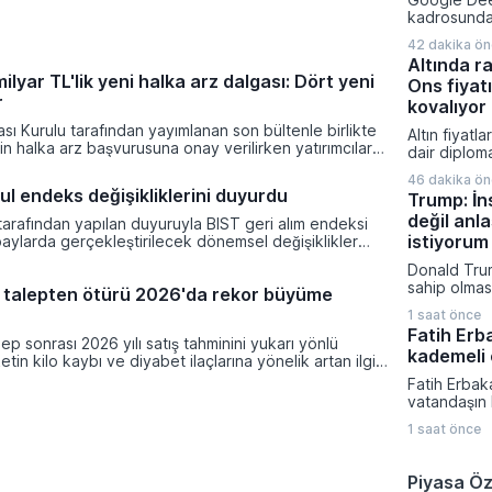
23 farklı bi
kadrosunda 
uygulanaca
yapılanmaya
bedelleri aç
42 dakika ö
insanı Kora
Altında ra
kıdemli baş
lyar TL'lik yeni halka arz dalgası: Dört yeni
Ons fiyatı
atadı. Alph
r
Sundar Pich
kovalıyor
duyurulan b
ı Kurulu tarafından yayımlanan son bültenle birlikte
Altın fiyatl
birlikte ya
tin halka arz başvurusuna onay verilirken yatırımcılar
dair diplom
geliştirme 
t kapıları aralandı. Onaylanan talepler doğrultusunda
zayıflayan d
uygulaması
46 dakika ö
alep toplama sürecine başlayarak borsaya adım
yükselişini
yönetimine 
ul endeks değişikliklerini duyurdu
Trump: İn
kçi Mağazacılık, Teknika Plast, Türker Vangölü Enerji
taşıyarak y
a oldu.
değil an
ulaştı. Spot
tarafından yapılan duyuruyla BIST geri alım endeksi
4.265 dolar
istiyorum
aylarda gerçekleştirilecek dönemsel değişiklikler
ederken piy
ilgisine sunuldu. Piyasa değeri ağırlıklı pay endeksleri
Donald Trum
ABD'den gel
çevesinde tamamlanan değerleme çalışmaları
sahip olmas
tan talepten ötürü 2026'da rekor büyüme
verilerine ç
kse dahil edilecek hisseler belirlendi.
vermeyecekl
1 saat önce
yapmayı terc
Fatih Erb
Bölgedeki g
talep sonrası 2026 yılı satış tahminini yukarı yönlü
kademeli 
yönelik adı
etin kilo kaybı ve diyabet ilaçlarına yönelik artan ilgi,
Başkanı, pl
nansal sonuçlarının piyasa beklentilerini aşmasını
Fatih Erbak
saldırıları 
vatandaşın 
üzerine ask
kademeli em
1 saat önce
için yetkili
Yeniden Refa
günlük sigor
Piyasa Öz
emeklilik sü