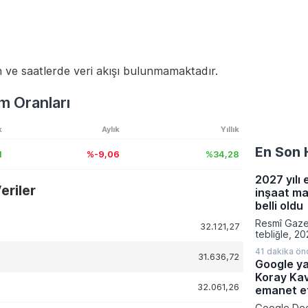
 ve saatlerde veri akışı bulunmamaktadır.
m Oranları
k
Aylık
Yıllık
En Son 
1
%-9,06
%34,28
2027 yılı 
riler
inşaat ma
belli oldu
Resmî Gaze
32.121,27
tebliğle, 20
emlak vergi
41 dakika ön
hesaplanmas
31.636,72
Google ya
normal inşaa
Koray Ka
belirlendi.
32.061,26
fabrikalara,
emanet et
garajlardan 
Google Dee