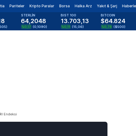
tia
Pariteler
Kripto Paralar
Borsa
Halka Arz
Yakıt & Şarj
Haberle
STERLİN
BIST 100
BITCOIN
18
64,2048
13.703,13
$64.824
605
)
%0,17
(
0,1090
)
%0,11
(
15,06
)
%0,78
(
$500
)
RI Endeksi