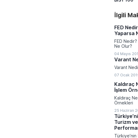
İlgili M
FED Nedir
Yaparsa 
FED Nedir? 
Ne Olur?
04 Mayıs 201
Varant Ne
Varant Nedi
07 Ocak 201
Kaldıraç N
İşlem Örn
Kaldıraç Ned
Örnekleri
25 Haziran 2
Türkiye’ni
Turizm ve
Performa
Türkiye’nin 