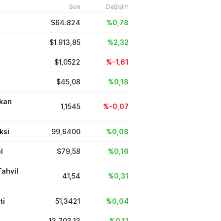
adalet ilkelerine
Son
Değişim
ğunu vurguladı.
$64.824
%0,78
$1.913,85
%2,32
$1,0522
%-1,61
$45,08
%0,18
ikan
1,1545
%-0,07
ksi
99,6400
%0,08
l
$79,58
%0,16
Tahvil
41,54
%0,31
ti
51,3421
%0,04
13.703,13
%0,11