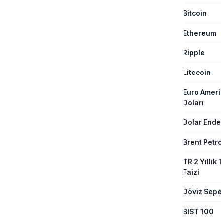
rakamlarına
Bitcoin
gelişmelere 
Ethereum
Ripple
Litecoin
Euro Amer
Doları
Dolar Ende
Brent Petro
TR 2 Yıllık 
Faizi
Döviz Sepe
BIST 100