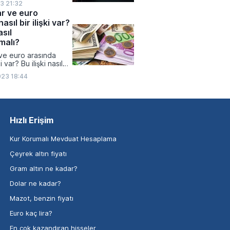
3 21:32
ar ve euro
asıl bir ilişki var?
asıl
malı?
 ve euro arasında
ki var? Bu ilişki nasıl
lı?
023 18:44
Hızlı Erişim
Kur Korumalı Mevduat Hesaplama
Çeyrek altın fiyatı
Gram altın ne kadar?
Dolar ne kadar?
Mazot, benzin fiyatı
Euro kaç lira?
En çok kazandıran hisseler