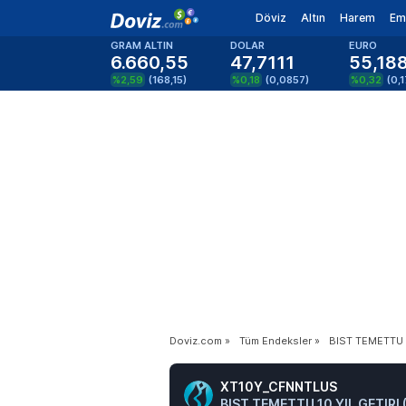
Döviz
Altın
Harem
Em
GRAM ALTIN
DOLAR
EURO
6.660,55
47,7111
55,18
%2,59
(
168,15
)
%0,18
(
0,0857
)
%0,32
(
0,
Doviz.com
»
Tüm Endeksler
»
BIST TEMETTU 1
XT10Y_CFNNTLUS
BIST TEMETTU 10 YIL GETIRI 