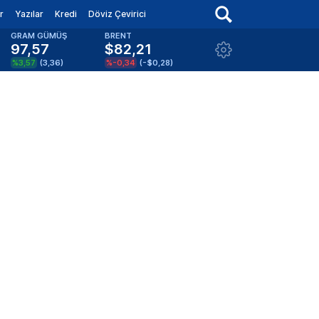
r
Yazılar
Kredi
Döviz Çevirici
GRAM GÜMÜŞ
BRENT
97,57
$82,21
%3,57
(
3,36
)
%-0,34
(
-$0,28
)