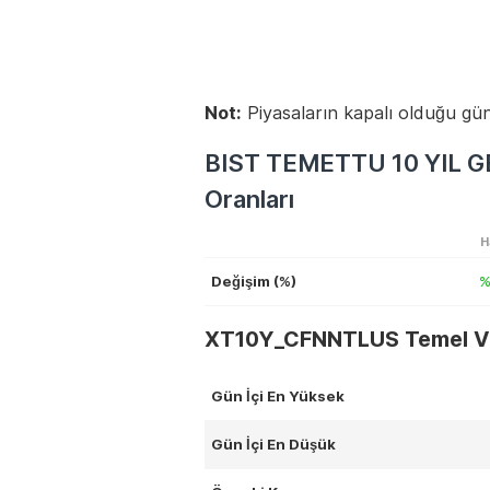
Not:
Piyasaların kapalı olduğu gün
BIST TEMETTU 10 YIL G
Oranları
H
Değişim (%)
%
XT10Y_CFNNTLUS Temel Ve
Gün İçi En Yüksek
Gün İçi En Düşük