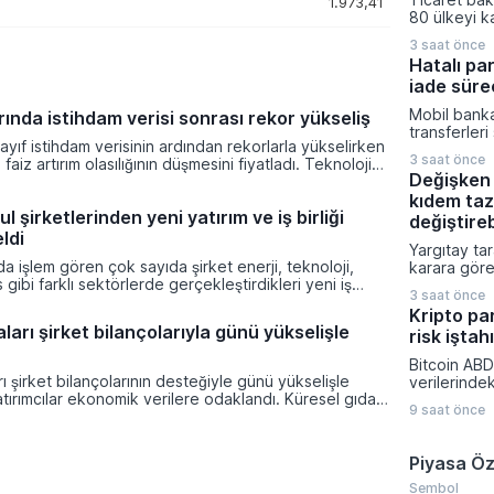
1.973,41
saati bulan
80 ülkeyi k
saat 45 dak
pazar araşt
hedefleniyo
3 saat önce
Ticaret müş
Hatalı pa
hazırlanan 1
iade sürec
iş dünyasını
stratejileri
Mobil banka
ında istihdam verisi sonrası rekor yükseliş
üzere dijita
transferleri
açıldı.
ayıf istihdam verisinin ardından rekorlarla yükselirken
küçük dikka
3 saat önce
 faiz artırım olasılığının düşmesini fiyatladı. Teknoloji
mali kayıpl
Değişken 
güçlü performans endeksleri yukarı taşırken haftalık
konusunda 
ın en yüksek getirileri elde edildi.
kıdem taz
kritik uyarıl
l şirketlerinden yeni yatırım ve iş birliği
onayı veril
değiştire
ldi
bilgilerini
Yargıtay ta
titizlikle ko
da işlem gören çok sayıda şirket enerji, teknoloji,
karara göre
gönderimle
 gibi farklı sektörlerde gerçekleştirdikleri yeni iş
bağlı olarak
için en tem
3 saat önce
 operasyonel sonuçlarını kamuoyuyla paylaştı.
prim ödeme
gösteriliyor
Kripto pa
muyu Aydınlatma Platformu üzerinden duyurduğu
tazminatı h
arı şirket bilançolarıyla günü yükselişle
risk iştah
 yüksek tutarlı ihale kazanımları, stratejik
yasal bir zo
nlaşmaları ve üretim kapasitesini artıran tesis
Takım lideri
Bitcoin ABD
ıktı.
işçinin açt
ı şirket bilançolarının desteğiyle günü yükselişle
verilerinde
primlerin mi
ırımcılar ekonomik verilere odaklandı. Küresel gıda
yönelik bekl
olmamasının
9 saat önce
a şartları ve jeopolitik risklerle zirveye çıkması
değişmesiyl
hedeflere u
nflasyon endişelerini canlı tutuyor.
kapattı. Kri
ödenmesinin
piyasalarınd
Piyasa Öz
hesaplamas
yatırımcıla
hükmetti.
dönemde aç
Sembol