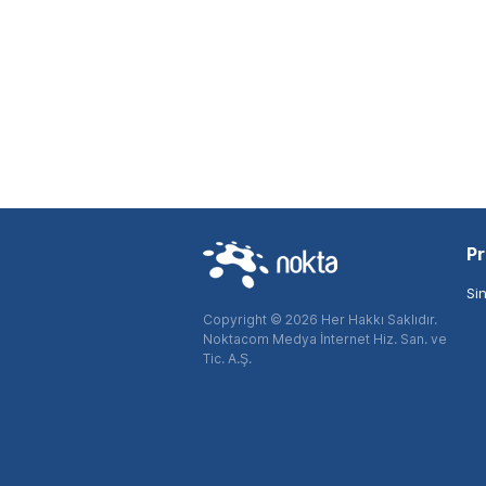
Pr
Si
Copyright © 2026 Her Hakkı Saklıdır.
Noktacom Medya İnternet Hiz. San. ve
Tic. A.Ş.