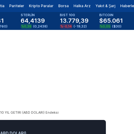
tia
Pariteler
Kripto Paralar
Borsa
Halka Arz
Yakıt & Şarj
Haberle
STERLİN
BIST 100
BITCOIN
81
64,4139
13.779,39
$65.061
1760
)
%0,38
(
0,2438
)
%-0,14
(
-19,32
)
%0,05
(
$30
)
0 YIL GETIRI (ABD DOLARI) Endeksi
(ABD DOLARI)