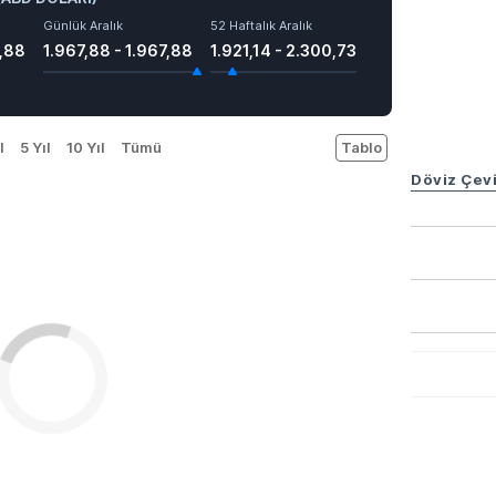
Günlük Aralık
52 Haftalık Aralık
7,88
1.967,88 - 1.967,88
1.921,14 - 2.300,73
l
5 Yıl
10 Yıl
Tümü
Tablo
Döviz Çevi