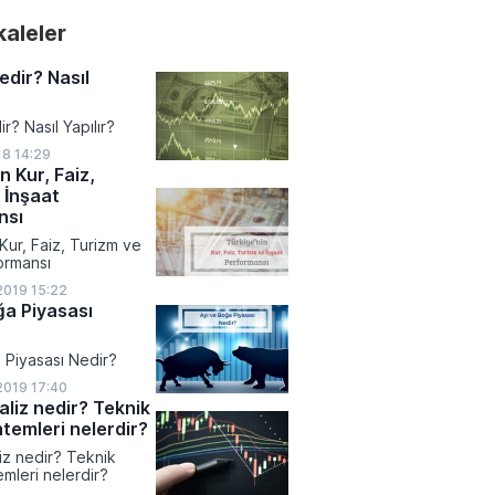
akaleler
edir? Nasıl
ir? Nasıl Yapılır?
18 14:29
n Kur, Faiz,
 İnşaat
nsı
Kur, Faiz, Turizm ve
ormansı
2019 15:22
ğa Piyasası
 Piyasası Nedir?
2019 17:40
aliz nedir? Teknik
ntemleri nelerdir?
iz nedir? Teknik
emleri nelerdir?