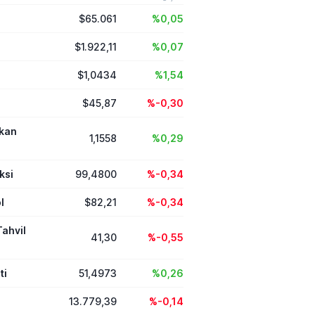
 ve küresel
$65.061
%0,05
çevrildi.
$1.922,11
%0,07
$1,0434
%1,54
$45,87
%-0,30
ikan
1,1558
%0,29
ksi
99,4800
%-0,34
l
$82,21
%-0,34
Tahvil
41,30
%-0,55
ti
51,4973
%0,26
13.779,39
%-0,14