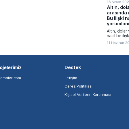
16 Nisan 202
Altın, dol
arasında n
Bu ilişki n
yorumlan
Altın, dolar
nasıl bir iliş
yorumlanma
11 Haziran 2
ojelerimiz
Destek
nemalar.com
İletişim
Çerez Politikası
Kişisel Verilerin Korunması