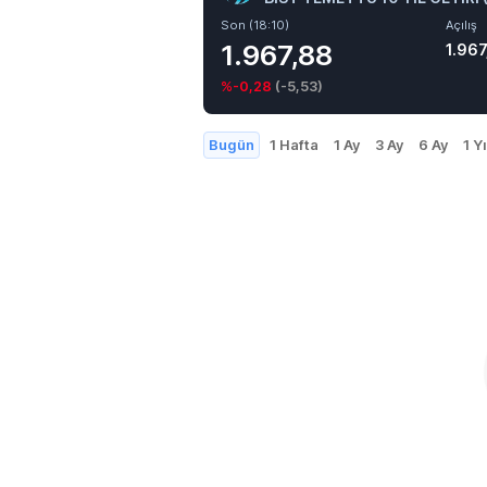
Son (18:10)
Açılış
1.967,88
1.96
%-0,28
(
-5,53
)
Bugün
1 Hafta
1 Ay
3 Ay
6 Ay
1 Yı