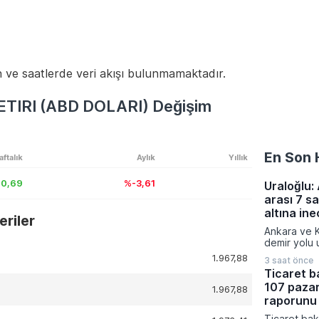
 ve saatlerde veri akışı bulunmamaktadır.
ETIRI (ABD DOLARI) Değişim
En Son 
aftalık
Aylık
Yıllık
0,69
%-3,61
Uraloğlu:
arası 7 s
altına in
riler
Ankara ve K
demir yolu u
projesiyle 
1.967,88
3 saat önce
yolculuk sü
Ticaret b
niteliğinde 
107 pazar
Ulaştırma ve
1.967,88
tarafından 
raporunu 
sonucunda
Ticaret baka