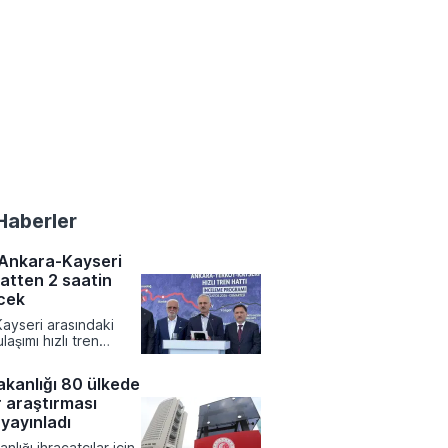
Haberler
 Ankara-Kayseri
aatten 2 saatin
ecek
ayseri arasındaki
laşımı hızlı tren
yeniden şekillenirken
resinde devrim
akanlığı 80 ülkede
bir kısalma yaşanıyor.
 araştırması
 Altyapı Bakanlığı
yürütülen çalışmalar
yayınladı
 mevcut durumda 7
nlığı ihracatçılar için