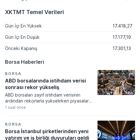
XKTMT Temel Verileri
Gün İçi En Yüksek
17.418,27
Gün İçi En Düşük
17.177,19
Önceki Kapanış
17.301,13
Borsa Haberleri
BORSA
ABD borsalarında istihdam verisi
sonrası rekor yükseliş
ABD borsaları zayıf istihdam verisinin
ardından rekorlarla yükselirken piyasalar
Fed'in faiz artırım olasılığının düşmesini
1 saat önce
fiyatladı. Teknoloji hisselerindeki güçlü
performans endeksleri yukarı taşırken
haftalık bazda son yılların en yüksek
BORSA
getirileri elde edildi.
Borsa İstanbul şirketlerinden yeni
yatırım ve iş birliği duyuruları geldi