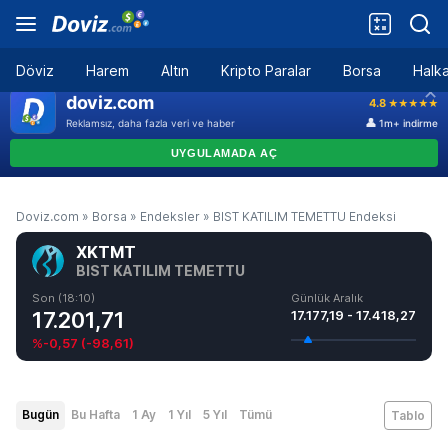
Döviz
Harem
Altın
Kripto Paralar
Borsa
Halka
Doviz.com
»
Borsa
»
Endeksler
»
BIST KATILIM TEMETTU Endeksi
XKTMT
BIST KATILIM TEMETTU
Son (18:10)
Günlük Aralık
17.201,71
17.177,19 - 17.418,27
%-0,57
(
-98,61
)
Bugün
Bu Hafta
1 Ay
1 Yıl
5 Yıl
Tümü
Tablo