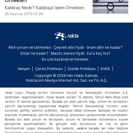
Örnekleri
Kaldıraç Nedir? Kaldıraçlı İşlem Örnekleri
25 Haziran 2019 15:36
Altın yorum ve tahminleri
Çeyrek altın fiyatı
Gram altın ne kadar?
Dolar ne kadar?
Mazot, benzin fiyatı
Euro kaç lira?
En çok kazandıran hisseler
İletişim
Çerez Politikası
Gizlilik Politikası
KVKK
Copyright © 2026 Her Hakkı Saklıdır.
Noktacom Medya İnternet Hiz. San. ve Tic. A.Ş.
Yasal Uyarı: Piyasa verileri Forinvest Yazılım ve Teknolojileri Hizmetleri A.Ş.
tarafından sağlanmaktadır. Hisse senedi verileri 15 dakika, Tahvil-Bono-Repo özet
verileri 15 dakika gecikmelidir. Burada yer alan yatırım bilgi, yorum ve tavsiyeleri
yatırım danışmanlığı kapsamında değildir. Yatırım danışmanlığı hizmeti; aracı
kurumlar, portföy yönetim şirketleri, mevduat kabul etmeyen bankalar ile müşteri
arasında imzalanacak yatırım danışmanlığı sözleşmesi çerçevesinde sunulmaktadır.
Burada yer alan yorum ve tavsiyeler, yorum ve tavsiyede bulunanların kişisel
görüşlerine dayanmaktadır. Bu görüşler mali durumunuz ile risk ve getiri
tercihlerinize uygun olmayabilir. Bu nedenle, sadece burada yer alan bilgilere
dayanılarak yatırım kararı verilmesi beklentilerinize uygun sonuçlar doğurmayabilir.