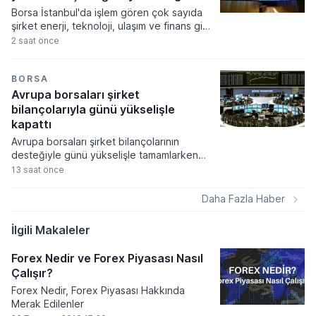
Borsa İstanbul'da işlem gören çok sayıda
şirket enerji, teknoloji, ulaşım ve finans gibi
farklı sektörlerde gerçekleştirdikleri yeni iş
2 saat önce
birliklerini ve operasyonel sonuçlarını
kamuoyuyla paylaştı. Şirketlerin Kamuyu
Aydınlatma Platformu üzerinden duyurduğu
BORSA
veriler arasında yüksek tutarlı ihale
Avrupa borsaları şirket
kazanımları, stratejik distribütörlük
bilançolarıyla günü yükselişle
anlaşmaları ve üretim kapasitesini artıran
kapattı
tesis yatırımları öne çıktı.
Avrupa borsaları şirket bilançolarının
desteğiyle günü yükselişle tamamlarken
yatırımcılar ekonomik verilere odaklandı.
13 saat önce
Küresel gıda fiyatlarının hava şartları ve
jeopolitik risklerle zirveye çıkması
Daha Fazla Haber
piyasalardaki enflasyon endişelerini canlı
tutuyor.
İlgili Makaleler
Forex Nedir ve Forex Piyasası Nasıl
Çalışır?
Forex Nedir, Forex Piyasası Hakkında
Merak Edilenler