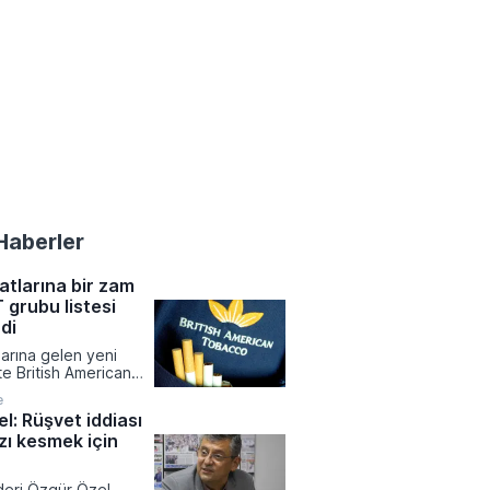
Haberler
atlarına bir zam
 grubu listesi
di
larına gelen yeni
ikte British American
bu ürünlerinde liste
e
ncellendi. Tekel
l: Rüşvet iddiası
rdımlaşma Derneği
zı kesmek için
l Dündar tarafından
ilgilere göre zamlı
ustos tarihinden
ideri Özgür Özel