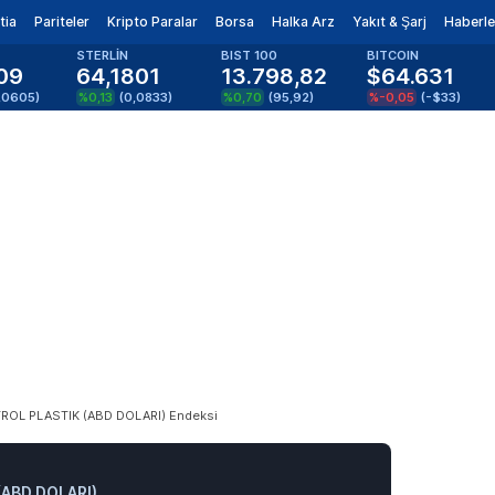
tia
Pariteler
Kripto Paralar
Borsa
Halka Arz
Yakıt & Şarj
Haberle
STERLİN
BIST 100
BITCOIN
09
64,1801
13.798,82
$64.631
,0605
)
%0,13
(
0,0833
)
%0,70
(
95,92
)
%-0,05
(
-$33
)
TROL PLASTIK (ABD DOLARI) Endeksi
(ABD DOLARI)