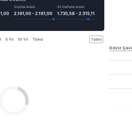
ş
Günlük Aralık
52 Haftalık Aralık
91,00
2.191,00 - 2.191,00
1.735,58 - 2.315,11
l
5 Yıl
10 Yıl
Tümü
Tablo
Döviz Çevi