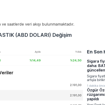
 ve saatlerde veri akışı bulunmamaktadır.
STIK (ABD DOLARI) Değişim
En Son 
k
Aylık
Yıllık
1
%14,49
%24,50
Sigara fiy
daha: BAT
güncellen
eriler
Sigara fiyat
artışla birl
Tobacco gru
2.191,00
1 dakika önc
fiyatları gü
Özgür Öze
Bayileri Ya
rüzgarımı
Başkanı Ero
2.191,00
paylaşılan b
yapıldı
tarife 7 Ağ
Yeni Parti l