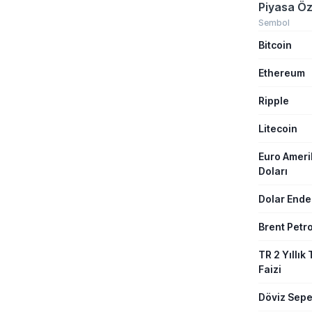
Yaşanan ger
Piyasa Öz
bu yana ay
kaydedilen 
Sembol
olarak kayı
Bitcoin
arz güvenli
endişeleri ar
Ethereum
Ripple
Litecoin
Euro Amer
Doları
Dolar Ende
Brent Petro
TR 2 Yıllık 
Faizi
Döviz Sepe