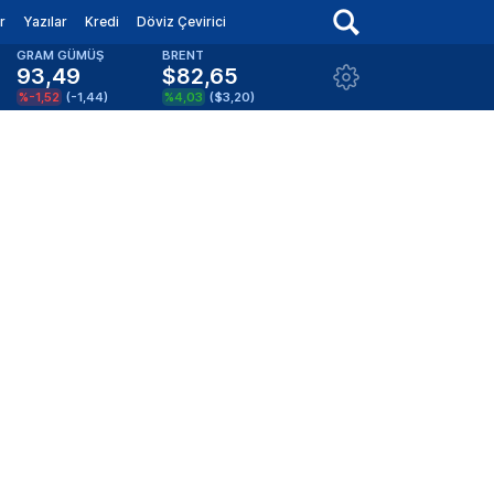
r
Yazılar
Kredi
Döviz Çevirici
GRAM GÜMÜŞ
BRENT
93,49
$82,65
%-1,52
(
-1,44
)
%4,03
(
$3,20
)