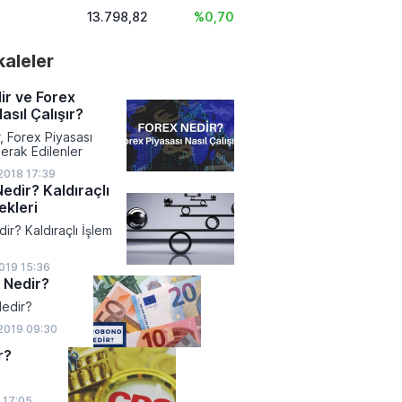
13.798,82
%0,70
akaleler
ir ve Forex
asıl Çalışır?
, Forex Piyasası
erak Edilenler
018 17:39
edir? Kaldıraçlı
ekleri
ir? Kaldıraçlı İşlem
019 15:36
 Nedir?
edir?
2019 09:30
r?
9 17:05