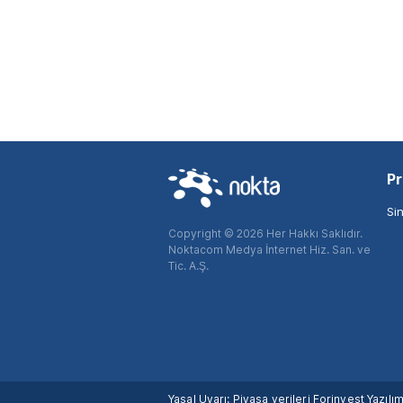
Pr
Si
Copyright © 2026 Her Hakkı Saklıdır.
Noktacom Medya İnternet Hiz. San. ve
Tic. A.Ş.
Yasal Uyarı: Piyasa verileri Forinvest Yazıl