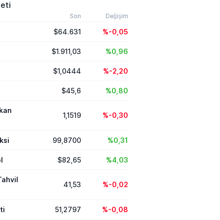
ileme 2011 yılından
eti
nı dönemde
en zayıf stok verisi
Son
Değişim
tlara geçerken enerji
$64.631
%-0,05
ği konusundaki
tırdı.
$1.911,03
%0,96
$1,0444
%-2,20
$45,6
%0,80
ikan
1,1519
%-0,30
ksi
99,8700
%0,31
l
$82,65
%4,03
Tahvil
41,53
%-0,02
ti
51,2797
%-0,08