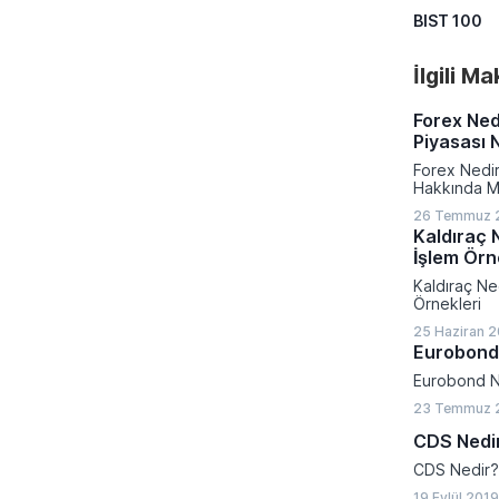
BIST 100
İlgili M
Forex Ned
Piyasası N
Forex Nedir
Hakkında M
26 Temmuz 2
Kaldıraç N
İşlem Örn
Kaldıraç Ned
Örnekleri
25 Haziran 2
Eurobond
Eurobond N
23 Temmuz 
CDS Nedi
CDS Nedir?
19 Eylül 201