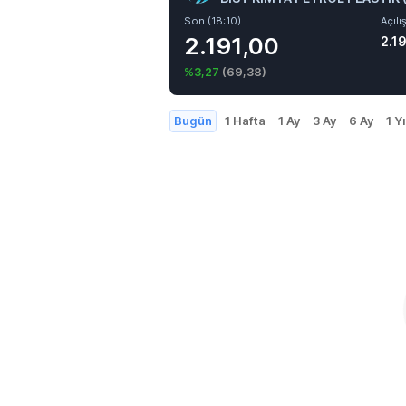
Son (18:10)
Açılı
2.191,00
2.1
%3,27
(
69,38
)
Bugün
1 Hafta
1 Ay
3 Ay
6 Ay
1 Yı