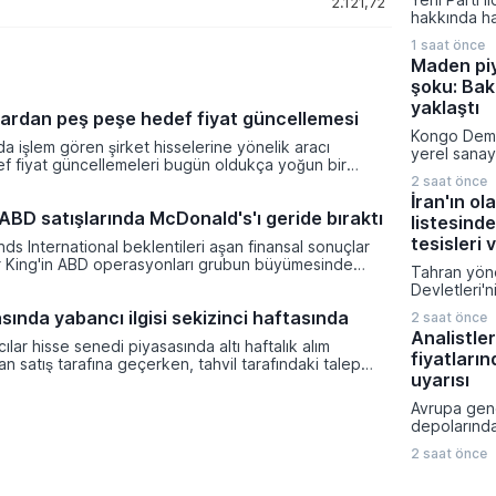
2.121,72
itibaren tüm
hakkında ha
uygulanmay
iddiası fezl
1 saat önce
güncel oy p
Maden pi
çarpıcı açı
şoku: Bakı
Gazeteci Mu
konuşan Öz
yaklaştı
ardan peş peşe hedef fiyat güncellemesi
taleplerini 
Kongo Demo
nitelendirir
da işlem gören şirket hisselerine yönelik aracı
yerel sanay
kampanyasıy
ef fiyat güncellemeleri bugün oldukça yoğun bir
amacıyla ma
rakamları pa
leşti. Akçansa ve Aygaz hisselerinde yukarı yönlü
2 saat önce
kısıtlama ge
kkat çekerken, Türk Telekom ve Logo Yazılım gibi
İran'ın ol
konsantresi
ABD satışlarında McDonald's'ı geride bıraktı
kurumların beklentilerini aşağı yönlü güncellediği
listesinde
yeni düzenl
durumlarda 
tesisleri 
ds International beklentileri aşan finansal sonuçlar
muafiyet ta
er King'in ABD operasyonları grubun büyümesinde
Tahran yöne
veriyor.
stlendi. Şirketin hisse başına düzeltilmiş kârı 1,07
Devletleri'ni
e ulaşarak analist öngörülerini geride bırakırken, net
sürdürmesi
sında yabancı ilgisi sekizinci haftasında
da yüzde 4,5 oranında bir artış sergiledi.
2 saat önce
ülkelerindek
Analistle
su tesisleri
ılar hisse senedi piyasasında altı haftalık alım
fiyatların
dair ciddi b
an satış tarafına geçerken, tahvil tarafındaki talep
Bölge ülkel
uyarısı
i haftasına girdi. Türkiye Cumhuriyet Merkez Bankası
İran, ABD B
 piyasalarda sermaye hareketliliği devam ediyor.
Avrupa gen
Trump'ın yen
depolarında
vazgeçirilm
ağustos tari
gerilimin m
2 saat önce
seviyesine 
sonlandırılm
yılın en düş
etti.