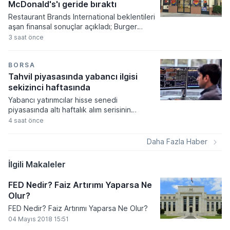
beklentilerini aşağı yönlü güncellediği
McDonald's'ı geride bıraktı
görüldü.
Restaurant Brands International beklentileri
aşan finansal sonuçlar açıkladı; Burger
King'in ABD operasyonları grubun
3 saat önce
büyümesinde lokomotif rolü üstlendi.
Şirketin hisse başına düzeltilmiş kârı 1,07
dolar seviyesine ulaşarak analist
BORSA
öngörülerini geride bırakırken, net gelir
Tahvil piyasasında yabancı ilgisi
yıllık bazda yüzde 4,5 oranında bir artış
sekizinci haftasında
sergiledi.
Yabancı yatırımcılar hisse senedi
piyasasında altı haftalık alım serisinin
ardından satış tarafına geçerken, tahvil
4 saat önce
tarafındaki talep artışı sekizinci haftasına
girdi. Türkiye Cumhuriyet Merkez Bankası
Daha Fazla Haber
verilerine göre piyasalarda sermaye
hareketliliği devam ediyor.
İlgili Makaleler
FED Nedir? Faiz Artırımı Yaparsa Ne
Olur?
FED Nedir? Faiz Artırımı Yaparsa Ne Olur?
04 Mayıs 2018 15:51