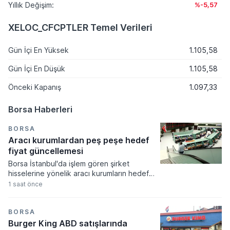
Yıllık Değişim:
%-5,57
XELOC_CFCPTLER Temel Verileri
Gün İçi En Yüksek
1.105,58
Gün İçi En Düşük
1.105,58
Önceki Kapanış
1.097,33
Borsa Haberleri
BORSA
Aracı kurumlardan peş peşe hedef
fiyat güncellemesi
Borsa İstanbul'da işlem gören şirket
hisselerine yönelik aracı kurumların hedef
fiyat güncellemeleri bugün oldukça yoğun
1 saat önce
bir tempoda gerçekleşti. Akçansa ve
Aygaz hisselerinde yukarı yönlü revizyonlar
dikkat çekerken, Türk Telekom ve Logo
BORSA
Yazılım gibi hisselerde ise kurumların
Burger King ABD satışlarında