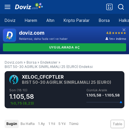
Döviz
Harem
Altın
Kripto Paralar
Borsa
Halka
Doviz.com
»
Borsa
»
Endeksler
»
BIST 50-30 AGIRLIK SINIRLAMALI 25 (EURO) Endeksi
XELOC_CFCPTLER
BIST 50-30 AGIRLIK SINIRLAMALI 25 (EURO)
Son (18:10)
Günlük Aralık
1.105,58
1.105,58 - 1.105,58
%0,75
(
8,23
)
Bugün
Bu Hafta
1 Ay
1 Yıl
5 Yıl
Tümü
Tablo