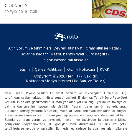
CDS Nedir?
19 Eylül 2019 17:05
Altın yorum ve tahminleri
Çeyrek altın fiyatı
Gram altın ne kadar?
Dolar ne kadar?
Mazot, benzin fiyatı
Euro kaç lira?
En çok kazandıran hisseler
İletişim
Çerez Politikası
Gizlilik Politikası
KVKK
Copyright © 2026 Her Hakkı Saklıdır.
Noktacom Medya İnternet Hiz. San. ve Tic. A.Ş.
Yasal Uyarı: Piyasa verileri Forinvest Yazılım ve Teknolojileri Hizmetleri A.Ş.
tarafından sağlanmaktadır. Hisse senedi verileri 15 dakika, Tahvil-Bono-Repo özet
verileri 15 dakika gecikmelidir. Burada yer alan yatırım bilgi, yorum ve tavsiyeleri
yatırım danışmanlığı kapsamında değildir. Yatırım danışmanlığı hizmeti; aracı
kurumlar, portföy yönetim şirketleri, mevduat kabul etmeyen bankalar ile müşteri
arasında imzalanacak yatırım danışmanlığı sözleşmesi çerçevesinde sunulmaktadır.
Burada yer alan yorum ve tavsiyeler, yorum ve tavsiyede bulunanların kişisel
görüşlerine dayanmaktadır. Bu görüşler mali durumunuz ile risk ve getiri
tercihlerinize uygun olmayabilir. Bu nedenle, sadece burada yer alan bilgilere