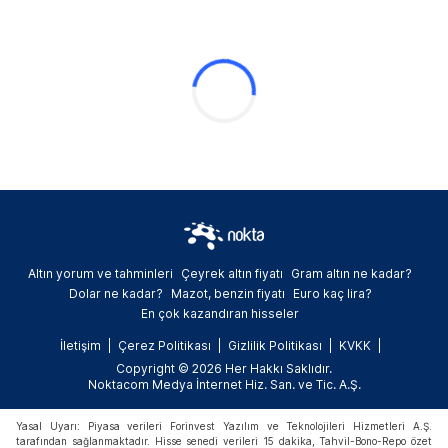
Altın yorum ve tahminleri
Çeyrek altın fiyatı
Gram altın ne kadar?
Dolar ne kadar?
Mazot, benzin fiyatı
Euro kaç lira?
En çok kazandıran hisseler
İletişim
Çerez Politikası
Gizlilik Politikası
KVKK
Copyright © 2026 Her Hakkı Saklıdır.
Noktacom Medya İnternet Hiz. San. ve Tic. A.Ş.
Yasal Uyarı: Piyasa verileri Forinvest Yazılım ve Teknolojileri Hizmetleri A.Ş.
tarafından sağlanmaktadır. Hisse senedi verileri 15 dakika, Tahvil-Bono-Repo özet