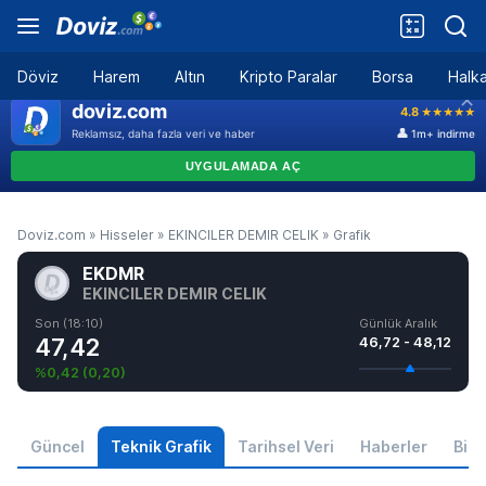
Döviz
Harem
Altın
Kripto Paralar
Borsa
Halka
Doviz.com
»
Hisseler
»
EKINCILER DEMIR CELIK
»
Grafik
EKDMR
EKINCILER DEMIR CELIK
Son (18:10)
Günlük Aralık
47,42
46,72 - 48,12
%0,42
(
0,20
)
Güncel
Teknik Grafik
Tarihsel Veri
Haberler
Bilgi