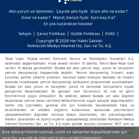
Altın yorum ve tahminleri
Çeyrek altın fiyatı
Gram altın ne kadar?
Dolar ne kadar?
Mazot, benzin fiyatı
Euro kaç lira?
En çok kazandıran hisseler
İletişim
Çerez Politikası
Gizlilik Politikası
KVKK
Copyright © 2026 Her Hakkı Saklıdır.
Noktacom Medya İnternet Hiz. San. ve Tic. A.Ş.
Yasal Uyarı: Piyasa verileri Forinvest Yazılım ve Teknolojileri Hizmetleri A.Ş.
tarafından sağlanmaktadır. Hisse senedi verileri 15 dakika, Tahvil-Bono-Repo özet
verileri 15 dakika gecikmelidir. Burada yer alan yatırım bilgi, yorum ve tavsiyeleri
yatırım danışmanlığı kapsamında değildir. Yatırım danışmanlığı hizmeti; aracı
kurumlar, portföy yönetim şirketleri, mevduat kabul etmeyen bankalar ile müşteri
arasında imzalanacak yatırım danışmanlığı sözleşmesi çerçevesinde sunulmaktadır.
Burada yer alan yorum ve tavsiyeler, yorum ve tavsiyede bulunanların kişisel
görüşlerine dayanmaktadır. Bu görüşler mali durumunuz ile risk ve getiri
tercihlerinize uygun olmayabilir. Bu nedenle, sadece burada yer alan bilgilere
dayanılarak yatırım kararı verilmesi beklentilerinize uygun sonuçlar doğurmayabilir.
Gerek site üzerindeki, gerekse site için kullanılan kaynaklardaki hata ve
eksikliklerden ve sitedeki bilgilerin kullanılması sonucunda yatırımcıların
uğrayabilecekleri doğrudan ve/veya dolaylı zararlardan, kar yoksunluğundan,
manevi zararlardan ve üçüncü kişilerin uğrayabileceği zararlardan Noktacom Medya
İnternet Hizmetleri San. ve Tic. A.Ş hiçbir şekilde sorumlu tutulamaz. BİST isim ve
logosu "Koruma Marka Belgesi" altında korunmakta olup izinsiz kullanılamaz, iktibas
Size daha iyi hizmet sunmak, içerik ve reklamları kişiselleştirmek için
edilemez, değiştirilemez. BİST ismi altında açıklanan tüm bilgilerin telif hakları
çerezler aracılığı ile internet tarama verileri topluyoruz.
tamamen BİST'e ait olup, tekrar yayınlanamaz.