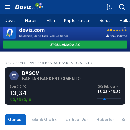
Döviz
Harem
Altın
Kripto Paralar
Borsa
Halka
Doviz.com
»
Hisseler
»
BASTAS BASKENT CIMENTO
BASCM
BASTAS BASKENT CIMENTO
Son (18:10)
Günlük Aralık
13,34
13,33 - 13,37
%0,76
(
0,10
)
Güncel
Teknik Grafik
Tarihsel Veri
Haberler
Bilgi