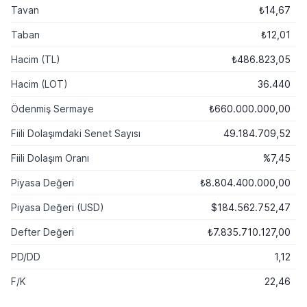
Tavan
₺14,67
Taban
₺12,01
Hacim (TL)
₺486.823,05
Hacim (LOT)
36.440
Ödenmiş Sermaye
₺660.000.000,00
Fiili Dolaşımdaki Senet Sayısı
49.184.709,52
Fiili Dolaşım Oranı
%7,45
Piyasa Değeri
₺8.804.400.000,00
Piyasa Değeri (USD)
$184.562.752,47
Defter Değeri
₺7.835.710.127,00
PD/DD
1,12
F/K
22,46