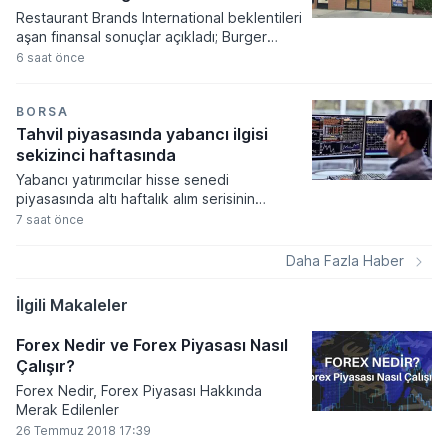
görüldü.
Restaurant Brands International beklentileri
aşan finansal sonuçlar açıkladı; Burger
King'in ABD operasyonları grubun
6 saat önce
büyümesinde lokomotif rolü üstlendi.
Şirketin hisse başına düzeltilmiş kârı 1,07
dolar seviyesine ulaşarak analist
BORSA
öngörülerini geride bırakırken, net gelir
Tahvil piyasasında yabancı ilgisi
yıllık bazda yüzde 4,5 oranında bir artış
sekizinci haftasında
sergiledi.
Yabancı yatırımcılar hisse senedi
piyasasında altı haftalık alım serisinin
ardından satış tarafına geçerken, tahvil
7 saat önce
tarafındaki talep artışı sekizinci haftasına
girdi. Türkiye Cumhuriyet Merkez Bankası
Daha Fazla Haber
verilerine göre piyasalarda sermaye
hareketliliği devam ediyor.
İlgili Makaleler
Forex Nedir ve Forex Piyasası Nasıl
Çalışır?
Forex Nedir, Forex Piyasası Hakkında
Merak Edilenler
26 Temmuz 2018 17:39