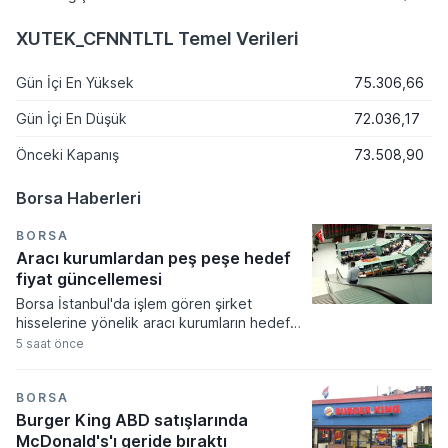
XUTEK_CFNNTLTL Temel Verileri
Gün İçi En Yüksek
75.306,66
Gün İçi En Düşük
72.036,17
Önceki Kapanış
73.508,90
Borsa Haberleri
BORSA
Aracı kurumlardan peş peşe hedef
fiyat güncellemesi
Borsa İstanbul'da işlem gören şirket
hisselerine yönelik aracı kurumların hedef
fiyat güncellemeleri bugün oldukça yoğun
5 saat önce
bir tempoda gerçekleşti. Akçansa ve
Aygaz hisselerinde yukarı yönlü revizyonlar
dikkat çekerken, Türk Telekom ve Logo
BORSA
Yazılım gibi hisselerde ise kurumların
Burger King ABD satışlarında
beklentilerini aşağı yönlü güncellediği
McDonald's'ı geride bıraktı