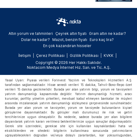
Altın yorum ve tahminleri
Çeyrek altın fiyatı
Gram altın ne kadar?
Dolar ne kadar?
Mazot, benzin fiyatı
Euro kaç lira?
En çok kazandıran hisseler
İletişim
Çerez Politikası
Gizlilik Politikası
KVKK
Copyright © 2026 Her Hakkı Saklıdır.
Noktacom Medya İnternet Hiz. San. ve Tic. A.Ş.
Yasal Uyarı: Piyasa verileri Forinvest Yazılım ve Teknolojileri Hizmetleri A.Ş.
tarafından sağlanmaktadır. Hisse senedi verileri 15 dakika, Tahvil-Bono-Repo özet
verileri 15 dakika gecikmelidir. Burada yer alan yatırım bilgi, yorum ve tavsiyeleri
yatırım danışmanlığı kapsamında değildir. Yatırım danışmanlığı hizmeti; aracı
kurumlar, portföy yönetim şirketleri, mevduat kabul etmeyen bankalar ile müşteri
arasında imzalanacak yatırım danışmanlığı sözleşmesi çerçevesinde sunulmaktadır.
Burada yer alan yorum ve tavsiyeler, yorum ve tavsiyede bulunanların kişisel
görüşlerine dayanmaktadır. Bu görüşler mali durumunuz ile risk ve getiri
tercihlerinize uygun olmayabilir. Bu nedenle, sadece burada yer alan bilgilere
dayanılarak yatırım kararı verilmesi beklentilerinize uygun sonuçlar doğurmayabilir.
Gerek site üzerindeki, gerekse site için kullanılan kaynaklardaki hata ve
eksikliklerden ve sitedeki bilgilerin kullanılması sonucunda yatırımcıların
uğrayabilecekleri doğrudan ve/veya dolaylı zararlardan, kar yoksunluğundan,