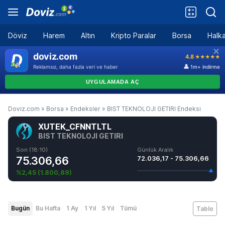
Döviz
Harem
Altın
Kripto Paralar
Borsa
Halka
Doviz.com
»
Borsa
»
Endeksler
»
BIST TEKNOLOJI GETIRI Endeksi
XUTEK_CFNNTLTL
BIST TEKNOLOJI GETIRI
Son (18:10)
Günlük Aralık
75.306,66
72.036,17 - 75.306,66
%2,45
(
1.800,89
)
Bugün
Bu Hafta
1 Ay
1 Yıl
5 Yıl
Tümü
Tablo