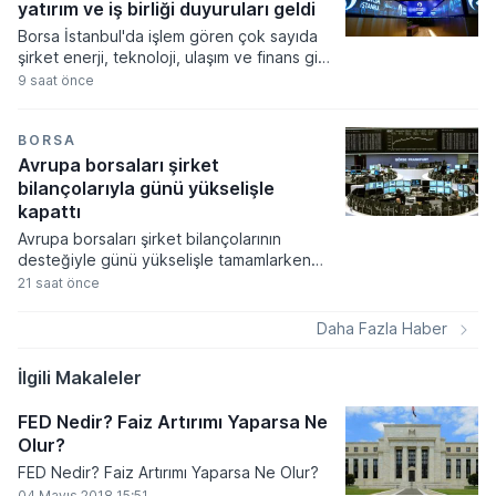
yatırım ve iş birliği duyuruları geldi
Borsa İstanbul'da işlem gören çok sayıda
şirket enerji, teknoloji, ulaşım ve finans gibi
farklı sektörlerde gerçekleştirdikleri yeni iş
9 saat önce
birliklerini ve operasyonel sonuçlarını
kamuoyuyla paylaştı. Şirketlerin Kamuyu
Aydınlatma Platformu üzerinden duyurduğu
BORSA
veriler arasında yüksek tutarlı ihale
Avrupa borsaları şirket
kazanımları, stratejik distribütörlük
bilançolarıyla günü yükselişle
anlaşmaları ve üretim kapasitesini artıran
kapattı
tesis yatırımları öne çıktı.
Avrupa borsaları şirket bilançolarının
desteğiyle günü yükselişle tamamlarken
yatırımcılar ekonomik verilere odaklandı.
21 saat önce
Küresel gıda fiyatlarının hava şartları ve
jeopolitik risklerle zirveye çıkması
Daha Fazla Haber
piyasalardaki enflasyon endişelerini canlı
tutuyor.
İlgili Makaleler
FED Nedir? Faiz Artırımı Yaparsa Ne
Olur?
FED Nedir? Faiz Artırımı Yaparsa Ne Olur?
04 Mayıs 2018 15:51