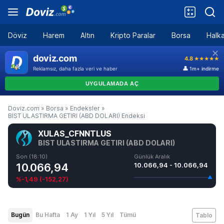
Döviz
Harem
Altın
Kripto Paralar
Borsa
Halka
Doviz.com
»
Borsa
»
Endeksler
»
BIST ULASTIRMA GETIRI (ABD DOLARI) Endeksi
XULAS_CFNNTLUS
BIST ULASTIRMA GETIRI (ABD DOLARI)
Son (18:10)
Günlük Aralık
10.066,94
10.066,94 - 10.066,94
%-1,49
(
-152,27
)
Bugün
Bu Hafta
1 Ay
1 Yıl
5 Yıl
Tümü
Tablo