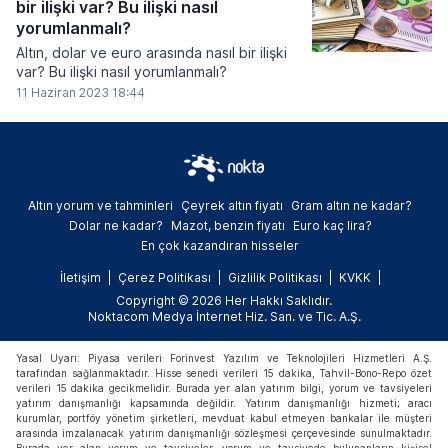
bir ilişki var? Bu ilişki nasıl
yorumlanmalı?
Altın, dolar ve euro arasında nasıl bir ilişki
var? Bu ilişki nasıl yorumlanmalı?
11 Haziran 2023 18:44
Altın yorum ve tahminleri
Çeyrek altın fiyatı
Gram altın ne kadar?
Dolar ne kadar?
Mazot, benzin fiyatı
Euro kaç lira?
En çok kazandıran hisseler
İletişim
Çerez Politikası
Gizlilik Politikası
KVKK
Copyright © 2026 Her Hakkı Saklıdır.
Noktacom Medya İnternet Hiz. San. ve Tic. A.Ş.
Yasal Uyarı: Piyasa verileri Forinvest Yazılım ve Teknolojileri Hizmetleri A.Ş.
tarafından sağlanmaktadır. Hisse senedi verileri 15 dakika, Tahvil-Bono-Repo özet
verileri 15 dakika gecikmelidir. Burada yer alan yatırım bilgi, yorum ve tavsiyeleri
yatırım danışmanlığı kapsamında değildir. Yatırım danışmanlığı hizmeti; aracı
kurumlar, portföy yönetim şirketleri, mevduat kabul etmeyen bankalar ile müşteri
arasında imzalanacak yatırım danışmanlığı sözleşmesi çerçevesinde sunulmaktadır.