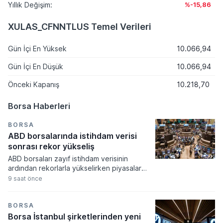
Yıllık Değişim:
%-15,86
XULAS_CFNNTLUS Temel Verileri
Gün İçi En Yüksek
10.066,94
Gün İçi En Düşük
10.066,94
Önceki Kapanış
10.218,70
Borsa Haberleri
BORSA
ABD borsalarında istihdam verisi
sonrası rekor yükseliş
ABD borsaları zayıf istihdam verisinin
ardından rekorlarla yükselirken piyasalar
Fed'in faiz artırım olasılığının düşmesini
9 saat önce
fiyatladı. Teknoloji hisselerindeki güçlü
performans endeksleri yukarı taşırken
haftalık bazda son yılların en yüksek
BORSA
getirileri elde edildi.
Borsa İstanbul şirketlerinden yeni