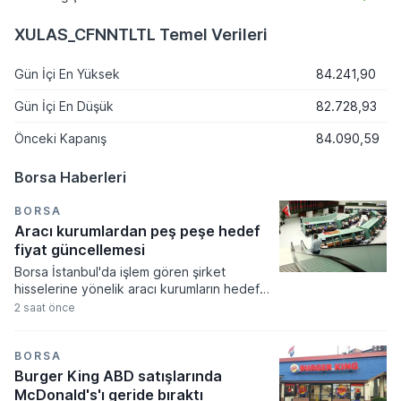
XULAS_CFNNTLTL Temel Verileri
Gün İçi En Yüksek
84.241,90
Gün İçi En Düşük
82.728,93
Önceki Kapanış
84.090,59
Borsa Haberleri
BORSA
Aracı kurumlardan peş peşe hedef
fiyat güncellemesi
Borsa İstanbul'da işlem gören şirket
hisselerine yönelik aracı kurumların hedef
fiyat güncellemeleri bugün oldukça yoğun
2 saat önce
bir tempoda gerçekleşti. Akçansa ve
Aygaz hisselerinde yukarı yönlü revizyonlar
dikkat çekerken, Türk Telekom ve Logo
BORSA
Yazılım gibi hisselerde ise kurumların
Burger King ABD satışlarında
beklentilerini aşağı yönlü güncellediği
McDonald's'ı geride bıraktı