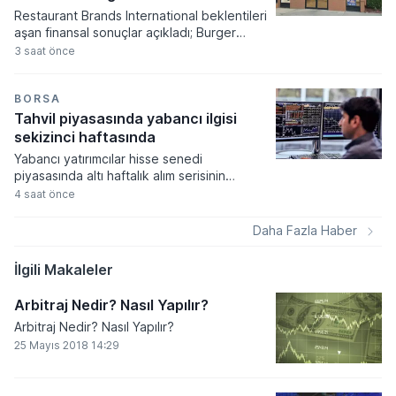
görüldü.
Restaurant Brands International beklentileri
aşan finansal sonuçlar açıkladı; Burger
King'in ABD operasyonları grubun
3 saat önce
büyümesinde lokomotif rolü üstlendi.
Şirketin hisse başına düzeltilmiş kârı 1,07
dolar seviyesine ulaşarak analist
BORSA
öngörülerini geride bırakırken, net gelir
Tahvil piyasasında yabancı ilgisi
yıllık bazda yüzde 4,5 oranında bir artış
sekizinci haftasında
sergiledi.
Yabancı yatırımcılar hisse senedi
piyasasında altı haftalık alım serisinin
ardından satış tarafına geçerken, tahvil
4 saat önce
tarafındaki talep artışı sekizinci haftasına
girdi. Türkiye Cumhuriyet Merkez Bankası
Daha Fazla Haber
verilerine göre piyasalarda sermaye
hareketliliği devam ediyor.
İlgili Makaleler
Arbitraj Nedir? Nasıl Yapılır?
Arbitraj Nedir? Nasıl Yapılır?
25 Mayıs 2018 14:29