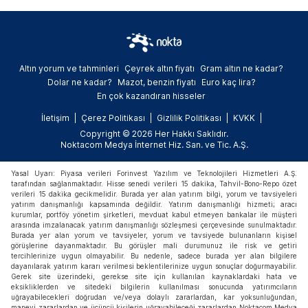
Altın yorum ve tahminleri
Çeyrek altın fiyatı
Gram altın ne kadar?
Dolar ne kadar?
Mazot, benzin fiyatı
Euro kaç lira?
En çok kazandıran hisseler
İletişim
Çerez Politikası
Gizlilik Politikası
KVKK
Copyright © 2026 Her Hakkı Saklıdır.
Noktacom Medya İnternet Hiz. San. ve Tic. A.Ş.
Yasal Uyarı: Piyasa verileri Forinvest Yazılım ve Teknolojileri Hizmetleri A.Ş.
tarafından sağlanmaktadır. Hisse senedi verileri 15 dakika, Tahvil-Bono-Repo özet
verileri 15 dakika gecikmelidir. Burada yer alan yatırım bilgi, yorum ve tavsiyeleri
yatırım danışmanlığı kapsamında değildir. Yatırım danışmanlığı hizmeti; aracı
kurumlar, portföy yönetim şirketleri, mevduat kabul etmeyen bankalar ile müşteri
arasında imzalanacak yatırım danışmanlığı sözleşmesi çerçevesinde sunulmaktadır.
Burada yer alan yorum ve tavsiyeler, yorum ve tavsiyede bulunanların kişisel
görüşlerine dayanmaktadır. Bu görüşler mali durumunuz ile risk ve getiri
tercihlerinize uygun olmayabilir. Bu nedenle, sadece burada yer alan bilgilere
dayanılarak yatırım kararı verilmesi beklentilerinize uygun sonuçlar doğurmayabilir.
Gerek site üzerindeki, gerekse site için kullanılan kaynaklardaki hata ve
eksikliklerden ve sitedeki bilgilerin kullanılması sonucunda yatırımcıların
uğrayabilecekleri doğrudan ve/veya dolaylı zararlardan, kar yoksunluğundan,
manevi zararlardan ve üçüncü kişilerin uğrayabileceği zararlardan Noktacom Medya