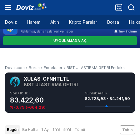
Döviz
Harem
Altın
Kripto Paralar
Borsa
Halka
Doviz.com
»
Borsa
»
Endeksler
»
BIST ULASTIRMA GETIRI Endeksi
XULAS_CFNNTLTL
BIST ULASTIRMA GETIRI
Son (18:10)
Günlük Aralık
83.422,60
82.728,93 - 84.241,90
%-0,79
(
-664,29
)
Bugün
Bu Hafta
1 Ay
1 Yıl
5 Yıl
Tümü
Tablo