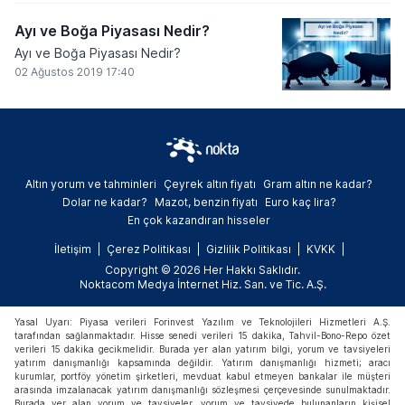
Ayı ve Boğa Piyasası Nedir?
Ayı ve Boğa Piyasası Nedir?
02 Ağustos 2019 17:40
Altın yorum ve tahminleri
Çeyrek altın fiyatı
Gram altın ne kadar?
Dolar ne kadar?
Mazot, benzin fiyatı
Euro kaç lira?
En çok kazandıran hisseler
İletişim
Çerez Politikası
Gizlilik Politikası
KVKK
Copyright © 2026 Her Hakkı Saklıdır.
Noktacom Medya İnternet Hiz. San. ve Tic. A.Ş.
Yasal Uyarı: Piyasa verileri Forinvest Yazılım ve Teknolojileri Hizmetleri A.Ş.
tarafından sağlanmaktadır. Hisse senedi verileri 15 dakika, Tahvil-Bono-Repo özet
verileri 15 dakika gecikmelidir. Burada yer alan yatırım bilgi, yorum ve tavsiyeleri
yatırım danışmanlığı kapsamında değildir. Yatırım danışmanlığı hizmeti; aracı
kurumlar, portföy yönetim şirketleri, mevduat kabul etmeyen bankalar ile müşteri
arasında imzalanacak yatırım danışmanlığı sözleşmesi çerçevesinde sunulmaktadır.
Burada yer alan yorum ve tavsiyeler, yorum ve tavsiyede bulunanların kişisel