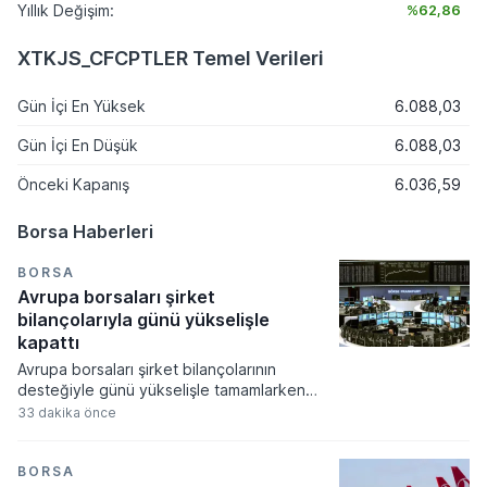
Yıllık Değişim:
%62,86
XTKJS_CFCPTLER Temel Verileri
Gün İçi En Yüksek
6.088,03
Gün İçi En Düşük
6.088,03
Önceki Kapanış
6.036,59
Borsa Haberleri
BORSA
Avrupa borsaları şirket
bilançolarıyla günü yükselişle
kapattı
Avrupa borsaları şirket bilançolarının
desteğiyle günü yükselişle tamamlarken
yatırımcılar ekonomik verilere odaklandı.
33 dakika önce
Küresel gıda fiyatlarının hava şartları ve
jeopolitik risklerle zirveye çıkması
piyasalardaki enflasyon endişelerini canlı
BORSA