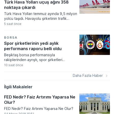
tutuyor.
Türk Hava Yolları uçuş ağını 358
noktaya çıkardı
Türk Hava Yolları temmuz ayında 9,5 milyon
yolcu taşıdı. Havayolu şirketinin trafik
sonuçlarına göre arz edilen koltuk
5 saat önce
kapasitesi ve doluluk oranları geçtiğimiz
yılın aynı dönemine kıyasla önemli bir
gelişim kaydetti.
BORSA
Spor şirketlerinin yedi aylık
performans raporu belli oldu
Beşiktaş borsa performansıyla
rakiplerinden ayrıştı, spor şirketleri
arasında yılın ilk yedi ayında yatırımcısını
10 saat önce
tek güldüren kulüp olmayı başardı. Spor
endeksinin genel bir düşüş eğilimi
Daha Fazla Haber
sergilediği ocak-temmuz döneminde siyah-
beyazlıların hisseleri yüzde 17,2 oranında
İlgili Makaleler
yükseliş kaydetti.
FED Nedir? Faiz Artırımı Yaparsa Ne
Olur?
FED Nedir? Faiz Artırımı Yaparsa Ne Olur?
04 Mayıs 2018 15:51