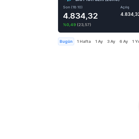
Son (18:10)
Açılış
4.834,32
4.834,3
%0,49
(
23,57
)
Bugün
1 Hafta
1 Ay
3 Ay
6 Ay
1 Yı