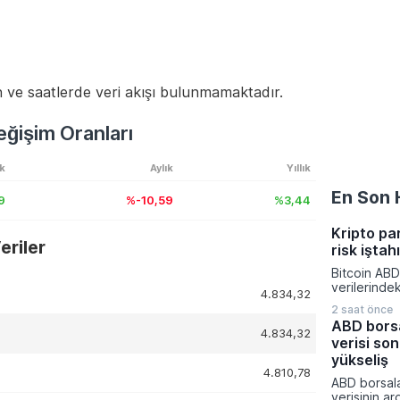
 ve saatlerde veri akışı bulunmamaktadır.
ğişim Oranları
ık
Aylık
Yıllık
En Son 
9
%-10,59
%3,44
Kripto pa
riler
risk iştah
Bitcoin ABD
verilerinde
4.834,32
yönelik bekl
2 saat önce
değişmesiyl
ABD borsa
kapattı. Kri
4.834,32
verisi son
piyasalarınd
yatırımcıla
yükseliş
4.810,78
dönemde aç
ABD borsala
rakamlarına
verisinin ar