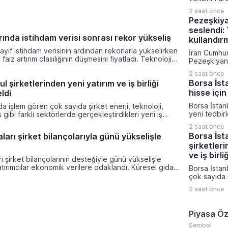
gelişmelere 
yükselirken 
2 saat önce
artırım olas
Pezeşkiy
fiyatladı. T
seslendi: 
güçlü perf
ında istihdam verisi sonrası rekor yükseliş
yukarı taşı
kullandır
son yılların
ayıf istihdam verisinin ardından rekorlarla yükselirken
İran Cumhu
elde edildi.
 faiz artırım olasılığının düşmesini fiyatladı. Teknoloji
Pezeşkiyan d
güçlü performans endeksleri yukarı taşırken haftalık
savaş strate
2 saat önce
ın en yüksek getirileri elde edildi.
diplomatik
Borsa İst
l şirketlerinden yeni yatırım ve iş birliği
vurgu yapar
hisse için
ldi
mesajı verdi
hükümetin 
Borsa İstan
da işlem gören çok sayıda şirket enerji, teknoloji,
çalıştığını 
yeni tedbir
 gibi farklı sektörlerde gerçekleştirdikleri yeni iş
Müslüman ül
duyurdu. K
 operasyonel sonuçlarını kamuoyuyla paylaştı.
saldırı amaç
2 saat önce
Platformu ü
muyu Aydınlatma Platformu üzerinden duyurduğu
gerektiğini 
Borsa İst
arı şirket bilançolarıyla günü yükselişle
açıklamada I
 yüksek tutarlı ihale kazanımları, stratejik
şirketleri
Enerji ve H
nlaşmaları ve üretim kapasitesini artıran tesis
paylarına yö
ve iş birli
ıktı.
ı şirket bilançolarının desteğiyle günü yükselişle
Ağustos ta
ırımcılar ekonomik verilere odaklandı. Küresel gıda
Borsa İstan
girecek.
a şartları ve jeopolitik risklerle zirveye çıkması
çok sayıda ş
nflasyon endişelerini canlı tutuyor.
teknoloji, u
2 saat önce
farklı sektö
gerçekleştir
birliklerini
Piyasa Öz
sonuçlarını
Şirketlerin
Sembol