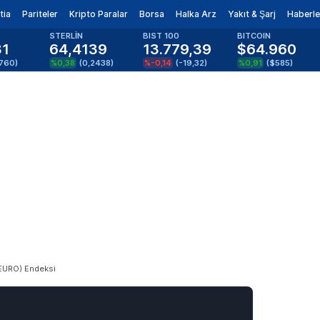
tia
Pariteler
Kripto Paralar
Borsa
Halka Arz
Yakıt & Şarj
Haberle
STERLİN
BIST 100
BITCOIN
81
64,4139
13.779,39
$64.960
1760
)
%0,38
(
0,2438
)
%-0,14
(
-19,32
)
%0,91
(
$585
)
EURO) Endeksi