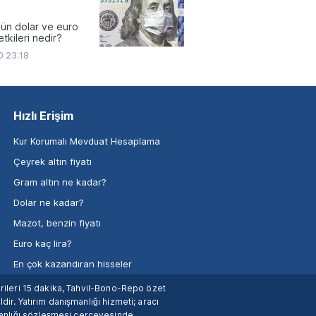
ün dolar ve euro
tkileri nedir?
0 23:18
Hızlı Erişim
Kur Korumalı Mevduat Hesaplama
Çeyrek altın fiyatı
Gram altın ne kadar?
Dolar ne kadar?
Mazot, benzin fiyatı
Euro kaç lira?
En çok kazandıran hisseler
verileri 15 dakika, Tahvil-Bono-Repo özet
dir. Yatırım danışmanlığı hizmeti; aracı
manlığı sözleşmesi çerçevesinde