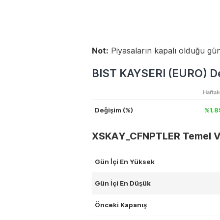
Not:
Piyasaların kapalı olduğu gün
BIST KAYSERI (EURO) De
Haftal
Değişim (%)
%1,8
XSKAY_CFNPTLER Temel Ve
Gün İçi En Yüksek
Gün İçi En Düşük
Önceki Kapanış