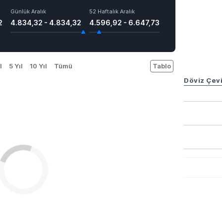
Günlük Aralık
52 Haftalık Aralık
2
4.834,32 - 4.834,32
4.596,92 - 6.647,73
l
5 Yıl
10 Yıl
Tümü
Tablo
Döviz Çevi