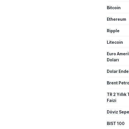
Platformu 
Bitcoin
veriler aras
ihale kazanı
distribütörl
Ethereum
üretim kapas
yatırımları ö
Ripple
Litecoin
Euro Amer
Doları
Dolar Ende
Brent Petro
TR 2 Yıllık 
Faizi
Döviz Sepe
BIST 100