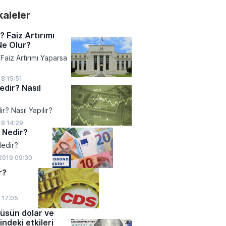
akaleler
? Faiz Artırımı
Ne Olur?
Faiz Artırımı Yaparsa
8 15:51
edir? Nasıl
ir? Nasıl Yapılır?
18 14:29
 Nedir?
edir?
2019 09:30
r?
9 17:05
üsün dolar ve
ndeki etkileri