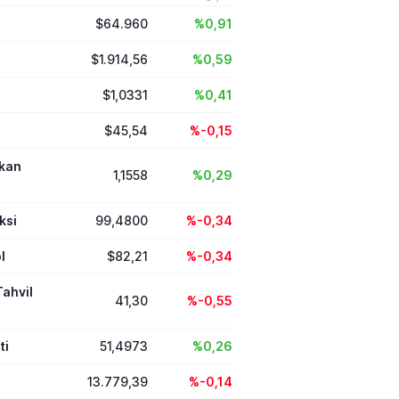
üzerinden duyurduğu
$64.960
%0,91
ında yüksek tutarlı
mları, stratejik
ük anlaşmaları ve
$1.914,56
%0,59
itesini artıran tesis
ne çıktı.
$1,0331
%0,41
$45,54
%-0,15
ikan
1,1558
%0,29
ksi
99,4800
%-0,34
l
$82,21
%-0,34
Tahvil
41,30
%-0,55
ti
51,4973
%0,26
13.779,39
%-0,14