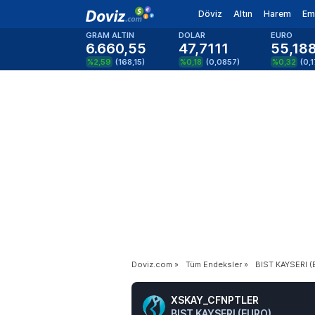
Döviz
Altın
Harem
Em
GRAM ALTIN
DOLAR
EURO
6.660,55
47,7111
55,18
%2,59
(
168,15
)
%0,18
(
0,0857
)
%0,32
(
0,
Doviz.com
»
Tüm Endeksler
»
BIST KAYSERI (
XSKAY_CFNPTLER
BIST KAYSERI (EURO)