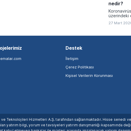
nedir?
Koronavirüs
üzerindeki e
27 Mart 202
ojelerimiz
Destek
nemalar.com
İletişim
Çerez Politikası
Kişisel Verilerin Korunması
ım ve Teknolojileri Hizmetleri A.Ş. tarafından sağlanmaktadır. Hisse senedi 
lan yatırım bilgi, yorum ve tavsiyeleri yatırım danışmanlığı kapsamında değil
uat kabul etmeyen bankalar ile müşteri arasında imzalanacak yatırım danış