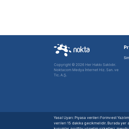
Pr
Si
Copyright © 2026 Her Hakkı Saklıdır.
Noktacom Medya İnternet Hiz. San. ve
Tic. A.Ş.
Yasal Uyarı: Piyasa verileri Forinvest Yazıl
verileri 15 dakika gecikmelidir. Burada yer a
kurumlar, portföy yönetim şirketleri, mevd