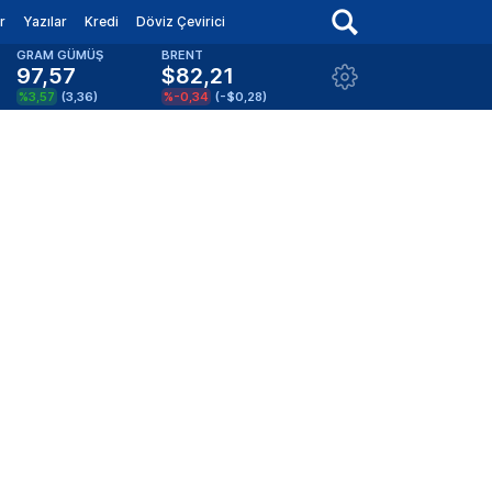
r
Yazılar
Kredi
Döviz Çevirici
GRAM GÜMÜŞ
BRENT
97,57
$82,21
%3,57
(
3,36
)
%-0,34
(
-$0,28
)