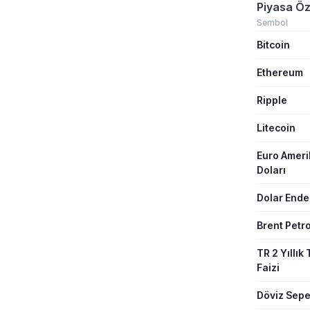
atadı. Alph
Piyasa Öz
Sundar Pich
duyurulan b
Sembol
birlikte ya
Bitcoin
geliştirme 
uygulaması
yönetimine 
Ethereum
Ripple
Litecoin
Euro Amer
Doları
Dolar Ende
Brent Petro
TR 2 Yıllık 
Faizi
Döviz Sepe