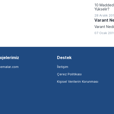
10 Madded
Yükselir?
28 Aralık 20
Varant Ne
Varant Nedi
07 Ocak 201
ojelerimiz
Destek
nemalar.com
İletişim
Çerez Politikası
Kişisel Verilerin Korunması