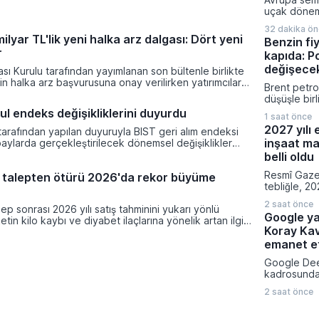
uçak dönemi
başında baş
32 dakika ö
ilerlemeler
lyar TL'lik yeni halka arz dalgası: Dört yeni
Benzin fiy
popüler kıs
r
kapıda: P
bataryalı ha
seyahat et
değişece
ı Kurulu tarafından yayımlanan son bültenle birlikte
geliyor.
tin halka arz başvurusuna onay verilirken yatırımcılar
Brent petrol
t kapıları aralandı. Onaylanan talepler doğrultusunda
düşüşle bir
alep toplama sürecine başlayarak borsaya adım
litre başına
ul endeks değişikliklerini duyurdu
kçi Mağazacılık, Teknika Plast, Türker Vangölü Enerji
1 saat önce
indirim yap
a oldu.
2027 yılı 
tarafından yapılan duyuruyla BIST geri alım endeksi
İndirim mik
inşaat ma
aylarda gerçekleştirilecek dönemsel değişiklikler
Tüketim Ve
ilgisine sunuldu. Piyasa değeri ağırlıklı pay endeksleri
edilmesi pl
belli oldu
çevesinde tamamlanan değerleme çalışmaları
kararın ar
Resmî Gaze
tan talepten ötürü 2026'da rekor büyüme
kse dahil edilecek hisseler belirlendi.
fiyatlarına 
tebliğle, 20
yansımayaca
emlak vergi
2 saat önce
talep sonrası 2026 yılı satış tahminini yukarı yönlü
hesaplanmas
Google ya
etin kilo kaybı ve diyabet ilaçlarına yönelik artan ilgi,
normal inşaa
Koray Ka
nansal sonuçlarının piyasa beklentilerini aşmasını
belirlendi.
fabrikalara,
emanet et
garajlardan 
Google Dee
23 farklı bi
kadrosunda 
uygulanaca
yapılanmaya
bedelleri aç
2 saat önce
insanı Kora
kıdemli baş