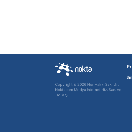
Pr
Si
Copyright © 2026 Her Hakkı Saklıdır.
Noktacom Medya İnternet Hiz. San. ve
Tic. A.Ş.