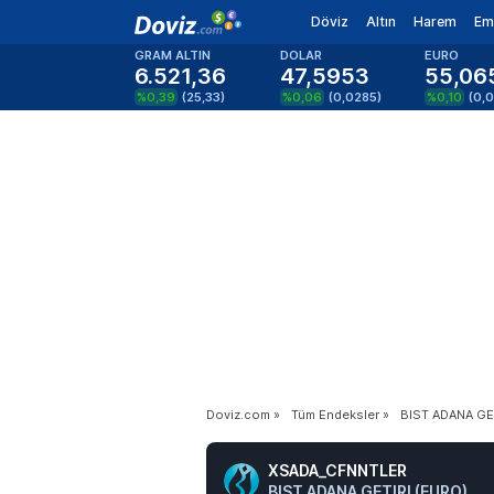
Döviz
Altın
Harem
Em
GRAM ALTIN
DOLAR
EURO
6.521,36
47,5953
55,06
%0,39
(
25,33
)
%0,06
(
0,0285
)
%0,10
(
0,
Doviz.com
»
Tüm Endeksler
»
BIST ADANA GET
XSADA_CFNNTLER
BIST ADANA GETIRI (EURO)