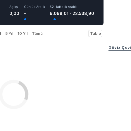
Açılış
Günlük Aralık
52 Haftalık Aralık
0,00
-
9.098,01 - 22.538,90
l
5 Yıl
10 Yıl
Tümü
Tablo
Döviz Çevi