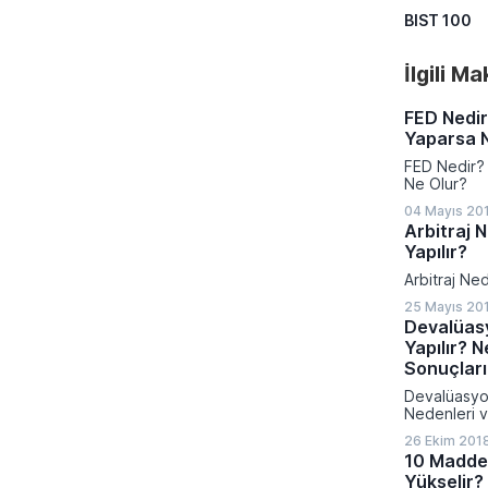
BIST 100
İlgili M
FED Nedir
Yaparsa 
FED Nedir? 
Ne Olur?
04 Mayıs 201
Arbitraj N
Yapılır?
Arbitraj Ned
25 Mayıs 20
Devalüasy
Yapılır? N
Sonuçları
Devalüasyon 
Nedenleri v
26 Ekim 2018
10 Madde
Yükselir?