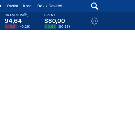
r
Yazılar
Kredi
Döviz Çevirici
GRAM GÜMÜŞ
BRENT
94,64
$80,00
%-0,31
(
-0,29
)
%0,69
(
$0,55
)