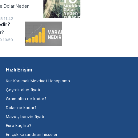
e Dolar Neden
18 11:42
dir?
r?
9 10:50
Hızlı Erişim
Kur Korumalı Mevduat Hesaplama
Çeyrek altın fiyatı
Gram altın ne kadar?
Dolar ne kadar?
Mazot, benzin fiyatı
Euro kaç lira?
En çok kazandıran hisseler