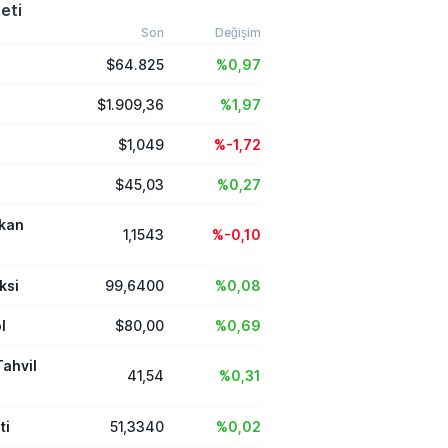
abet Üst Yöneticisi
eti
ai tarafından
u görev değişimiyle
Son
Değişim
pay zekâ model
$64.825
%0,97
süreçleri ve Gemini
 Kavukçuoğlu'nun
devredildi.
$1.909,36
%1,97
$1,049
%-1,72
$45,03
%0,27
ikan
1,1543
%-0,10
ksi
99,6400
%0,08
l
$80,00
%0,69
Tahvil
41,54
%0,31
ti
51,3340
%0,02