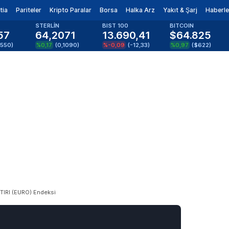
tia
Pariteler
Kripto Paralar
Borsa
Halka Arz
Yakıt & Şarj
Haberle
STERLİN
BIST 100
BITCOIN
57
64,2071
13.690,41
$64.825
0550
)
%0,17
(
0,1090
)
%-0,09
(
-12,33
)
%0,97
(
$622
)
IRI (EURO) Endeksi