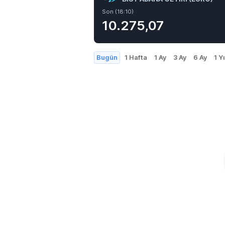
Son (18:10)
10.275,07
Bugün
1 Hafta
1 Ay
3 Ay
6 Ay
1 Yı