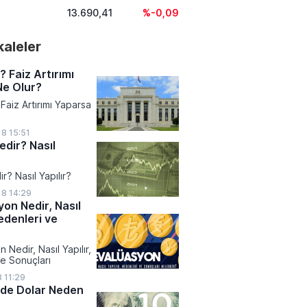
13.690,41
%-0,09
akaleler
? Faiz Artırımı
Ne Olur?
Faiz Artırımı Yaparsa
8 15:51
edir? Nasıl
ir? Nasıl Yapılır?
18 14:29
on Nedir, Nasıl
edenleri ve
Nedir, Nasıl Yapılır,
e Sonuçları
 11:29
de Dolar Neden