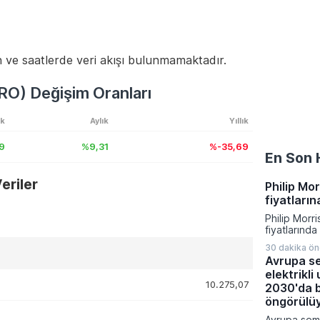
 ve saatlerde veri akışı bulunmamaktadır.
O) Değişim Oranları
ık
Aylık
Yıllık
9
%9,31
%-35,69
En Son 
riler
Philip Mo
fiyatları
Philip Morr
fiyatlarınd
giderek yeni
30 dakika ö
Ağustos 202
Avrupa s
giren zamlı
elektrikl
düşük ve en
10.275,07
aralıkları y
2030'da 
öngörülü
Avrupa sema