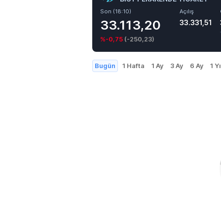
Son (18:10)
Açılış
33.113,20
33.331,51
%-0,75
(
-250,23
)
Bugün
1 Hafta
1 Ay
3 Ay
6 Ay
1 Yı