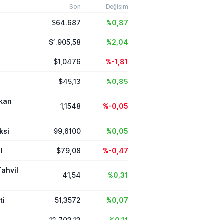
l'in hukuk tanımaz
Son
Değişim
ı uluslararası
$64.687
%0,87
mut adımlar atması
vurguladı.
$1.905,58
%2,04
$1,0476
%-1,81
$45,13
%0,85
ikan
1,1548
%-0,05
ksi
99,6100
%0,05
l
$79,08
%-0,47
Tahvil
41,54
%0,31
ti
51,3572
%0,07
13.703,13
%0,11