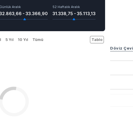
Günlük Aralık
52 Haftalık Aralık
32.863,66 - 33.366,90
31.338,75 - 35.113,13
l
5 Yıl
10 Yıl
Tümü
Tablo
Döviz Çevi