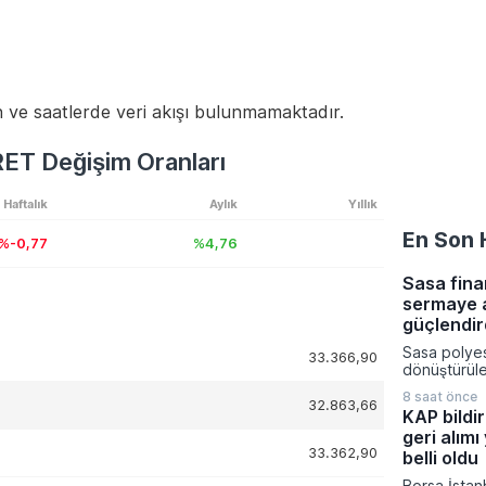
 ve saatlerde veri akışı bulunmamaktadır.
T Değişim Oranları
Haftalık
Aylık
Yıllık
En Son 
%-0,77
%4,76
Sasa fina
sermaye a
güçlendir
Sasa polye
33.366,90
dönüştürüleb
yönelik 5,4
8 saat önce
tutarındaki
32.863,66
KAP bildir
artırımı süre
geri alımı
işlemleriyle
33.362,90
Şirketin çık
belli oldu
işlem netic
Borsa İstan