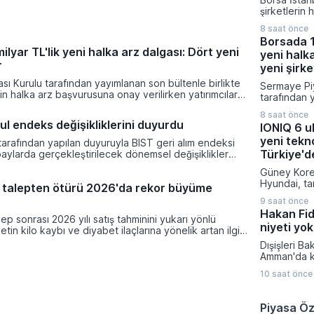
seviyesine 
şirketlerin 
sermaye yapı
koruma stra
Gazetesi’nd
8 saat önce
yürüttükleri
yürürlüğe gi
Borsada 1
süreçleri t
lyar TL'lik yeni halka arz dalgası: Dört yeni
yeni halka
ediyor. Ka
r
Platformu ü
yeni şirke
bildirimlerd
ı Kurulu tarafından yayımlanan son bültenle birlikte
Sermaye Piy
gayrimenku
tin halka arz başvurusuna onay verilirken yatırımcılar
tarafından 
isimlerin de
t kapıları aralandı. Onaylanan talepler doğrultusunda
bültenle bir
kuruluşun p
8 saat önce
alep toplama sürecine başlayarak borsaya adım
şirketin ha
görülüyor.
ul endeks değişikliklerini duyurdu
IONIQ 6 ul
kçi Mağazacılık, Teknika Plast, Türker Vangölü Enerji
onay verilir
a oldu.
yeni tekno
yeni fırsat k
tarafından yapılan duyuruyla BIST geri alım endeksi
Onaylanan t
Türkiye'd
aylarda gerçekleştirilecek dönemsel değişiklikler
doğrultusu
ilgisine sunuldu. Piyasa değeri ağırlıklı pay endeksleri
Güney Korel
talep topla
çevesinde tamamlanan değerleme çalışmaları
Hyundai, ta
tan talepten ötürü 2026'da rekor büyüme
başlayarak
kse dahil edilecek hisseler belirlendi.
IONIQ 6 mod
atacaklar Ç
9 saat önce
şekilde gün
Teknika Pla
Hakan Fida
versiyonun
talep sonrası 2026 yılı satış tahminini yukarı yönlü
Enerji ve K
niyeti yok
satışa sund
etin kilo kaybı ve diyabet ilaçlarına yönelik artan ilgi,
ve ileri tek
nansal sonuçlarının piyasa beklentilerini aşmasını
Dışişleri B
yenilenen a
Amman'da ka
sayesinde ul
toplantının
istasyonlar
10 saat önce
gelişmelere
dakika gibi
sürecine dai
yüzde 10'd
bulundu. İs
Piyasa Öz
ulaştırabiliy
temsilcileri