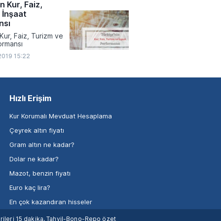
n Kur, Faiz,
 İnşaat
nsı
Kur, Faiz, Turizm ve
ormansı
2019 15:22
Hızlı Erişim
Kur Korumalı Mevduat Hesaplama
Çeyrek altın fiyatı
Gram altın ne kadar?
Dolar ne kadar?
Mazot, benzin fiyatı
Euro kaç lira?
En çok kazandıran hisseler
verileri 15 dakika, Tahvil-Bono-Repo özet