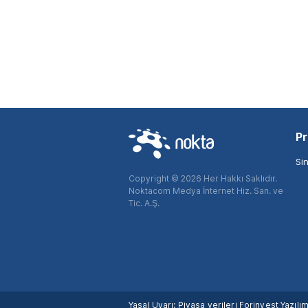
Pr
Si
Copyright © 2026 Her Hakkı Saklıdır.
Noktacom Medya İnternet Hiz. San. ve
Tic. A.Ş.
Yasal Uyarı: Piyasa verileri Forinvest Yazıl