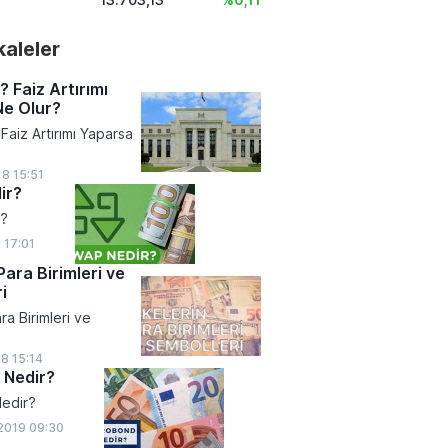
akaleler
? Faiz Artırımı
Ne Olur?
Faiz Artırımı Yaparsa
8 15:51
ir?
r?
 17:01
Para Birimleri ve
i
ra Birimleri ve
18 15:14
 Nedir?
edir?
2019 09:30