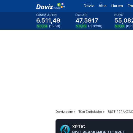
Döviz
Altın
Harem
Em
GRAM ALTIN
DOLAR
EURO
6.511,49
47,5917
55,08
%0,24
(
15,59
)
%0,05
(
0,0238
)
%0,13
(
0,0
Doviz.com
»
Tüm Endeksler
»
BIST PERAKEND
XPTIC
BIST PERAKENDE TICARET