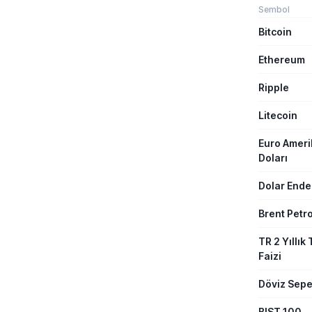
Fidan, İsrai
Sembol
tavrına karş
Bitcoin
toplumun so
gerektiğini 
Ethereum
Ripple
Litecoin
Euro Amer
Doları
Dolar Ende
Brent Petro
TR 2 Yıllık 
Faizi
Döviz Sepe
BIST 100