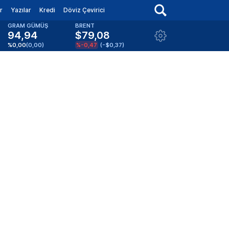
r
Yazılar
Kredi
Döviz Çevirici
GRAM GÜMÜŞ
BRENT
94,94
$79,08
%0,00
(
0,00
)
%-0,47
(
-$0,37
)