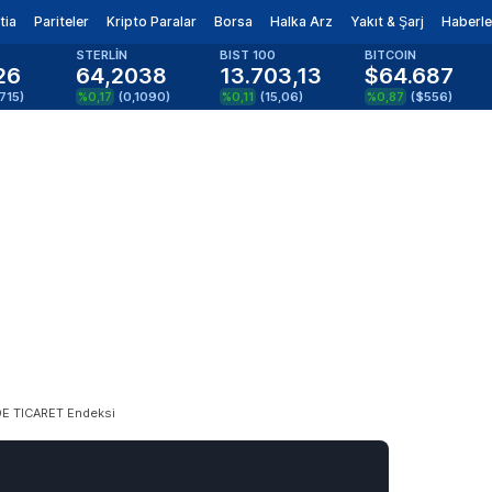
tia
Pariteler
Kripto Paralar
Borsa
Halka Arz
Yakıt & Şarj
Haberle
STERLİN
BIST 100
BITCOIN
26
64,2038
13.703,13
$64.687
715
)
%0,17
(
0,1090
)
%0,11
(
15,06
)
%0,87
(
$556
)
E TICARET Endeksi