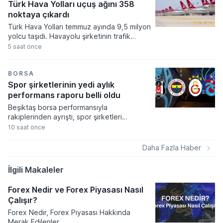
tutuyor.
Türk Hava Yolları uçuş ağını 358
noktaya çıkardı
Türk Hava Yolları temmuz ayında 9,5 milyon
yolcu taşıdı. Havayolu şirketinin trafik
sonuçlarına göre arz edilen koltuk
5 saat önce
kapasitesi ve doluluk oranları geçtiğimiz
yılın aynı dönemine kıyasla önemli bir
gelişim kaydetti.
BORSA
Spor şirketlerinin yedi aylık
performans raporu belli oldu
Beşiktaş borsa performansıyla
rakiplerinden ayrıştı, spor şirketleri
arasında yılın ilk yedi ayında yatırımcısını
10 saat önce
tek güldüren kulüp olmayı başardı. Spor
endeksinin genel bir düşüş eğilimi
Daha Fazla Haber
sergilediği ocak-temmuz döneminde siyah-
beyazlıların hisseleri yüzde 17,2 oranında
İlgili Makaleler
yükseliş kaydetti.
Forex Nedir ve Forex Piyasası Nasıl
Çalışır?
Forex Nedir, Forex Piyasası Hakkında
Merak Edilenler