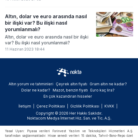
Altın, dolar ve euro arasında nasıl
bir ilişki var? Bu ilişki nasıl
yorumlanmalı?
Altın, dolar ve euro arasında nasıl bir ilişki
var? Bu ilişki nasıl yorumlanmalı?
11 Haziran 2023 18:44
Altın yorum ve tahminleri
Çeyrek altın fiyatı
Gram altın ne kadar?
Dolar ne kadar?
Mazot, benzin fiyatı
Euro kaç lira?
En çok kazandıran hisseler
İletişim
Çerez Politikası
Gizlilik Politikası
KVKK
Copyright © 2026 Her Hakkı Saklıdır.
Noktacom Medya İnternet Hiz. San. ve Tic. A.Ş.
Yasal Uyarı: Piyasa verileri Forinvest Yazılım ve Teknolojileri Hizmetleri A.Ş.
tarafından sağlanmaktadır. Hisse senedi verileri 15 dakika, Tahvil-Bono-Repo özet