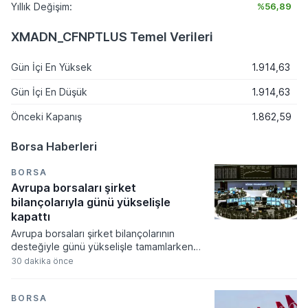
Yıllık Değişim:
%56,89
XMADN_CFNPTLUS Temel Verileri
Gün İçi En Yüksek
1.914,63
Gün İçi En Düşük
1.914,63
Önceki Kapanış
1.862,59
Borsa Haberleri
BORSA
Avrupa borsaları şirket
bilançolarıyla günü yükselişle
kapattı
Avrupa borsaları şirket bilançolarının
desteğiyle günü yükselişle tamamlarken
yatırımcılar ekonomik verilere odaklandı.
30 dakika önce
Küresel gıda fiyatlarının hava şartları ve
jeopolitik risklerle zirveye çıkması
piyasalardaki enflasyon endişelerini canlı
BORSA