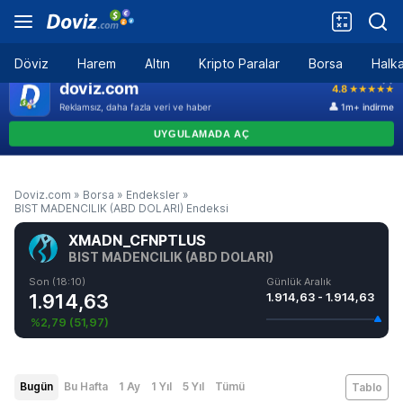
Döviz
Harem
Altın
Kripto Paralar
Borsa
Halka
Doviz.com
»
Borsa
»
Endeksler
»
BIST MADENCILIK (ABD DOLARI) Endeksi
XMADN_CFNPTLUS
BIST MADENCILIK (ABD DOLARI)
Son (18:10)
Günlük Aralık
1.914,63
1.914,63 - 1.914,63
%2,79
(
51,97
)
Bugün
Bu Hafta
1 Ay
1 Yıl
5 Yıl
Tümü
Tablo