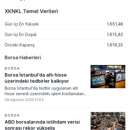
XKNKL Temel Verileri
Gün İçi En Yüksek
1.651,48
Gün İçi En Düşük
1.615,82
Önceki Kapanış
1.619,33
Borsa Haberleri
BORSA
Borsa İstanbul'da altı hisse
üzerindeki tedbirler kalkıyor
Borsa İstanbul'da tedbir uygulanan altı
hisse senedi üzerindeki işlem kısıtlamaları
yeni haftada kademeli olarak kalkıyor.
08 Ağustos 2026 21:53
Volatilite Bazlı Tedbir Sistemi çerçevesinde
getirilen açığa satış ve kredili işlem
yasaklarının süresi dolarken, yatırımcılar
BORSA
ilgili paylarda normal işlem süreçlerine geri
ABD borsalarında istihdam verisi
dönecek.
sonrası rekor yükseliş