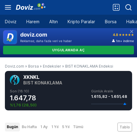
Döviz
Harem
Altın
Kripto Paralar
Borsa
Halka
Doviz.com
»
Borsa
»
Endeksler
»
BIST KONAKLAMA Endeksi
XKNKL
BIST KONAKLAMA
Son (18:10)
Günlük Aralık
1.647,78
1.615,82 - 1.651,48
%1,76
(
28,50
)
Bugün
Bu Hafta
1 Ay
1 Yıl
5 Yıl
Tümü
Tablo