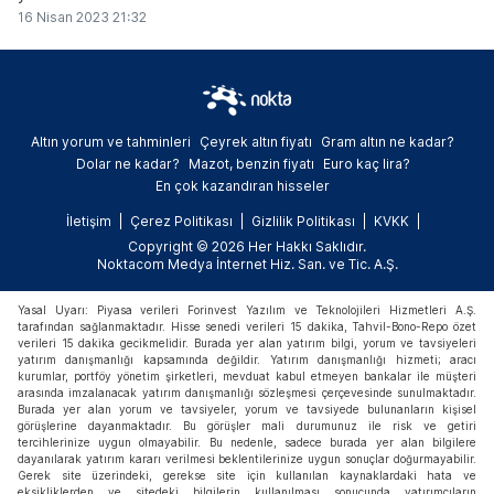
16 Nisan 2023 21:32
Altın yorum ve tahminleri
Çeyrek altın fiyatı
Gram altın ne kadar?
Dolar ne kadar?
Mazot, benzin fiyatı
Euro kaç lira?
En çok kazandıran hisseler
İletişim
Çerez Politikası
Gizlilik Politikası
KVKK
Copyright © 2026 Her Hakkı Saklıdır.
Noktacom Medya İnternet Hiz. San. ve Tic. A.Ş.
Yasal Uyarı: Piyasa verileri Forinvest Yazılım ve Teknolojileri Hizmetleri A.Ş.
tarafından sağlanmaktadır. Hisse senedi verileri 15 dakika, Tahvil-Bono-Repo özet
verileri 15 dakika gecikmelidir. Burada yer alan yatırım bilgi, yorum ve tavsiyeleri
yatırım danışmanlığı kapsamında değildir. Yatırım danışmanlığı hizmeti; aracı
kurumlar, portföy yönetim şirketleri, mevduat kabul etmeyen bankalar ile müşteri
arasında imzalanacak yatırım danışmanlığı sözleşmesi çerçevesinde sunulmaktadır.
Burada yer alan yorum ve tavsiyeler, yorum ve tavsiyede bulunanların kişisel
görüşlerine dayanmaktadır. Bu görüşler mali durumunuz ile risk ve getiri
tercihlerinize uygun olmayabilir. Bu nedenle, sadece burada yer alan bilgilere
dayanılarak yatırım kararı verilmesi beklentilerinize uygun sonuçlar doğurmayabilir.
Gerek site üzerindeki, gerekse site için kullanılan kaynaklardaki hata ve
eksikliklerden ve sitedeki bilgilerin kullanılması sonucunda yatırımcıların