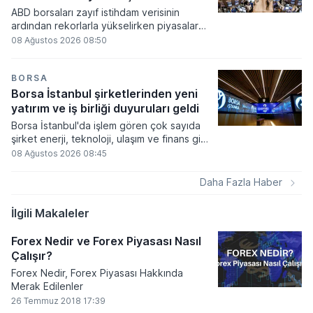
ABD borsaları zayıf istihdam verisinin
ardından rekorlarla yükselirken piyasalar
Fed'in faiz artırım olasılığının düşmesini
08 Ağustos 2026 08:50
fiyatladı. Teknoloji hisselerindeki güçlü
performans endeksleri yukarı taşırken
haftalık bazda son yılların en yüksek
BORSA
getirileri elde edildi.
Borsa İstanbul şirketlerinden yeni
yatırım ve iş birliği duyuruları geldi
Borsa İstanbul'da işlem gören çok sayıda
şirket enerji, teknoloji, ulaşım ve finans gibi
farklı sektörlerde gerçekleştirdikleri yeni iş
08 Ağustos 2026 08:45
birliklerini ve operasyonel sonuçlarını
kamuoyuyla paylaştı. Şirketlerin Kamuyu
Daha Fazla Haber
Aydınlatma Platformu üzerinden duyurduğu
veriler arasında yüksek tutarlı ihale
İlgili Makaleler
kazanımları, stratejik distribütörlük
anlaşmaları ve üretim kapasitesini artıran
Forex Nedir ve Forex Piyasası Nasıl
tesis yatırımları öne çıktı.
Çalışır?
Forex Nedir, Forex Piyasası Hakkında
Merak Edilenler
26 Temmuz 2018 17:39