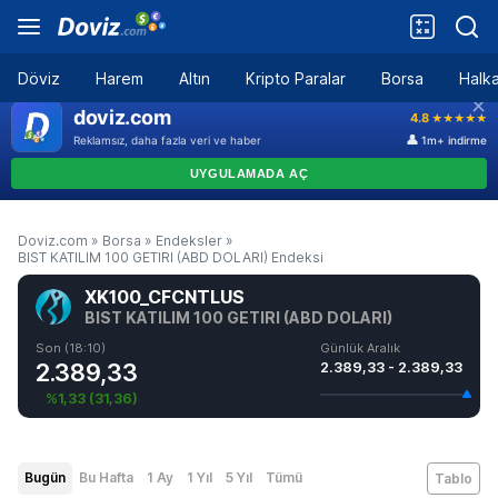
Döviz
Harem
Altın
Kripto Paralar
Borsa
Halka
Doviz.com
»
Borsa
»
Endeksler
»
BIST KATILIM 100 GETIRI (ABD DOLARI) Endeksi
XK100_CFCNTLUS
BIST KATILIM 100 GETIRI (ABD DOLARI)
Son (18:10)
Günlük Aralık
2.389,33
2.389,33 - 2.389,33
%1,33
(
31,36
)
Bugün
Bu Hafta
1 Ay
1 Yıl
5 Yıl
Tümü
Tablo