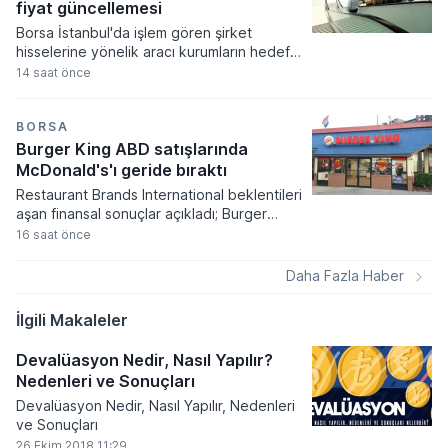
bu başvurular sermaye artırımı, tavan
fiyat güncellemesi
yükseltimi ve borçlanma aracı ihracı gibi
Borsa İstanbul'da işlem gören şirket
önemli finansal süreçleri kapsıyor.
hisselerine yönelik aracı kurumların hedef
fiyat güncellemeleri bugün oldukça yoğun
14 saat önce
bir tempoda gerçekleşti. Akçansa ve
Aygaz hisselerinde yukarı yönlü revizyonlar
dikkat çekerken, Türk Telekom ve Logo
BORSA
Yazılım gibi hisselerde ise kurumların
Burger King ABD satışlarında
beklentilerini aşağı yönlü güncellediği
McDonald's'ı geride bıraktı
görüldü.
Restaurant Brands International beklentileri
aşan finansal sonuçlar açıkladı; Burger
King'in ABD operasyonları grubun
16 saat önce
büyümesinde lokomotif rolü üstlendi.
Şirketin hisse başına düzeltilmiş kârı 1,07
Daha Fazla Haber
dolar seviyesine ulaşarak analist
öngörülerini geride bırakırken, net gelir
İlgili Makaleler
yıllık bazda yüzde 4,5 oranında bir artış
sergiledi.
Devalüasyon Nedir, Nasıl Yapılır?
Nedenleri ve Sonuçları
Devalüasyon Nedir, Nasıl Yapılır, Nedenleri
ve Sonuçları
26 Ekim 2018 11:29