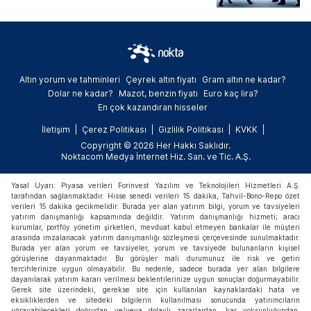
Altın yorum ve tahminleri
Çeyrek altın fiyatı
Gram altın ne kadar?
Dolar ne kadar?
Mazot, benzin fiyatı
Euro kaç lira?
En çok kazandıran hisseler
İletişim
Çerez Politikası
Gizlilik Politikası
KVKK
Copyright © 2026 Her Hakkı Saklıdır.
Noktacom Medya İnternet Hiz. San. ve Tic. A.Ş.
Yasal Uyarı: Piyasa verileri Forinvest Yazılım ve Teknolojileri Hizmetleri A.Ş.
tarafından sağlanmaktadır. Hisse senedi verileri 15 dakika, Tahvil-Bono-Repo özet
verileri 15 dakika gecikmelidir. Burada yer alan yatırım bilgi, yorum ve tavsiyeleri
yatırım danışmanlığı kapsamında değildir. Yatırım danışmanlığı hizmeti; aracı
kurumlar, portföy yönetim şirketleri, mevduat kabul etmeyen bankalar ile müşteri
arasında imzalanacak yatırım danışmanlığı sözleşmesi çerçevesinde sunulmaktadır.
Burada yer alan yorum ve tavsiyeler, yorum ve tavsiyede bulunanların kişisel
görüşlerine dayanmaktadır. Bu görüşler mali durumunuz ile risk ve getiri
tercihlerinize uygun olmayabilir. Bu nedenle, sadece burada yer alan bilgilere
dayanılarak yatırım kararı verilmesi beklentilerinize uygun sonuçlar doğurmayabilir.
Gerek site üzerindeki, gerekse site için kullanılan kaynaklardaki hata ve
eksikliklerden ve sitedeki bilgilerin kullanılması sonucunda yatırımcıların
uğrayabilecekleri doğrudan ve/veya dolaylı zararlardan, kar yoksunluğundan,