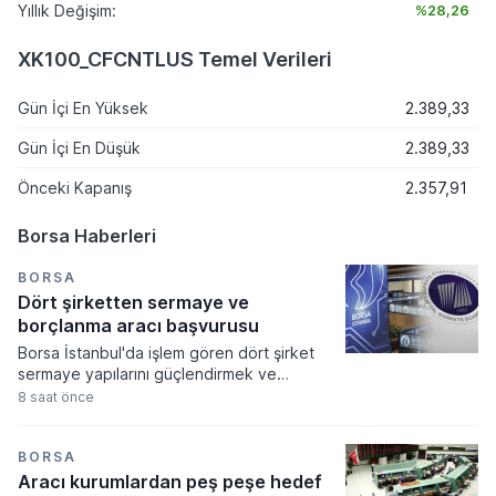
Yıllık Değişim:
%28,26
XK100_CFCNTLUS Temel Verileri
Gün İçi En Yüksek
2.389,33
Gün İçi En Düşük
2.389,33
Önceki Kapanış
2.357,91
Borsa Haberleri
BORSA
Dört şirketten sermaye ve
borçlanma aracı başvurusu
Borsa İstanbul'da işlem gören dört şirket
sermaye yapılarını güçlendirmek ve
stratejik hedeflerine ulaşmak amacıyla
8 saat önce
Sermaye Piyasası Kurulu'na kritik
başvurularda bulundu. Kamuyu Aydınlatma
Platformu üzerinden yapılan açıklamalara
BORSA
göre 5-6 Ağustos tarihlerinde gerçekleşen
Aracı kurumlardan peş peşe hedef