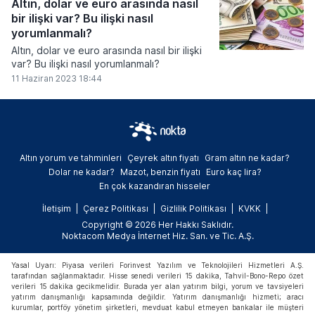
Altın, dolar ve euro arasında nasıl
bir ilişki var? Bu ilişki nasıl
yorumlanmalı?
Altın, dolar ve euro arasında nasıl bir ilişki
var? Bu ilişki nasıl yorumlanmalı?
11 Haziran 2023 18:44
Altın yorum ve tahminleri
Çeyrek altın fiyatı
Gram altın ne kadar?
Dolar ne kadar?
Mazot, benzin fiyatı
Euro kaç lira?
En çok kazandıran hisseler
İletişim
Çerez Politikası
Gizlilik Politikası
KVKK
Copyright © 2026 Her Hakkı Saklıdır.
Noktacom Medya İnternet Hiz. San. ve Tic. A.Ş.
Yasal Uyarı: Piyasa verileri Forinvest Yazılım ve Teknolojileri Hizmetleri A.Ş.
tarafından sağlanmaktadır. Hisse senedi verileri 15 dakika, Tahvil-Bono-Repo özet
verileri 15 dakika gecikmelidir. Burada yer alan yatırım bilgi, yorum ve tavsiyeleri
yatırım danışmanlığı kapsamında değildir. Yatırım danışmanlığı hizmeti; aracı
kurumlar, portföy yönetim şirketleri, mevduat kabul etmeyen bankalar ile müşteri