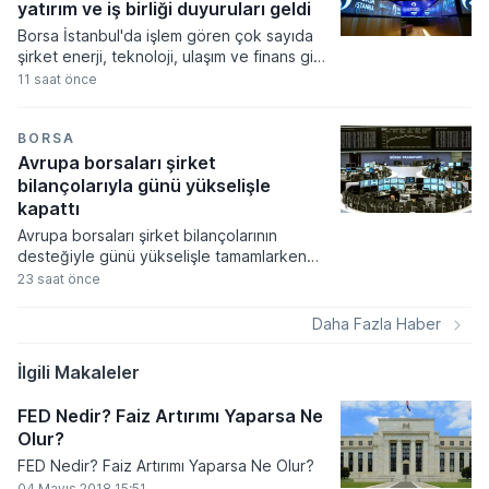
yatırım ve iş birliği duyuruları geldi
Borsa İstanbul'da işlem gören çok sayıda
şirket enerji, teknoloji, ulaşım ve finans gibi
farklı sektörlerde gerçekleştirdikleri yeni iş
11 saat önce
birliklerini ve operasyonel sonuçlarını
kamuoyuyla paylaştı. Şirketlerin Kamuyu
Aydınlatma Platformu üzerinden duyurduğu
BORSA
veriler arasında yüksek tutarlı ihale
Avrupa borsaları şirket
kazanımları, stratejik distribütörlük
bilançolarıyla günü yükselişle
anlaşmaları ve üretim kapasitesini artıran
kapattı
tesis yatırımları öne çıktı.
Avrupa borsaları şirket bilançolarının
desteğiyle günü yükselişle tamamlarken
yatırımcılar ekonomik verilere odaklandı.
23 saat önce
Küresel gıda fiyatlarının hava şartları ve
jeopolitik risklerle zirveye çıkması
Daha Fazla Haber
piyasalardaki enflasyon endişelerini canlı
tutuyor.
İlgili Makaleler
FED Nedir? Faiz Artırımı Yaparsa Ne
Olur?
FED Nedir? Faiz Artırımı Yaparsa Ne Olur?
04 Mayıs 2018 15:51