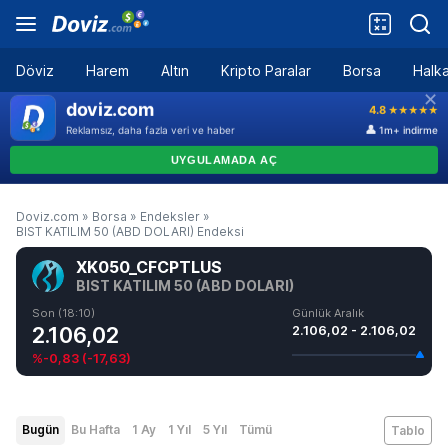
Döviz
Harem
Altın
Kripto Paralar
Borsa
Halka
Doviz.com
»
Borsa
»
Endeksler
»
BIST KATILIM 50 (ABD DOLARI) Endeksi
XK050_CFCPTLUS
BIST KATILIM 50 (ABD DOLARI)
Son (18:10)
Günlük Aralık
2.106,02
2.106,02 - 2.106,02
%-0,83
(
-17,63
)
Bugün
Bu Hafta
1 Ay
1 Yıl
5 Yıl
Tümü
Tablo