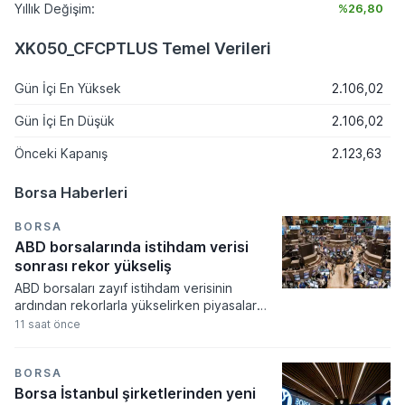
Yıllık Değişim:
%26,80
XK050_CFCPTLUS Temel Verileri
Gün İçi En Yüksek
2.106,02
Gün İçi En Düşük
2.106,02
Önceki Kapanış
2.123,63
Borsa Haberleri
BORSA
ABD borsalarında istihdam verisi
sonrası rekor yükseliş
ABD borsaları zayıf istihdam verisinin
ardından rekorlarla yükselirken piyasalar
Fed'in faiz artırım olasılığının düşmesini
11 saat önce
fiyatladı. Teknoloji hisselerindeki güçlü
performans endeksleri yukarı taşırken
haftalık bazda son yılların en yüksek
BORSA
getirileri elde edildi.
Borsa İstanbul şirketlerinden yeni