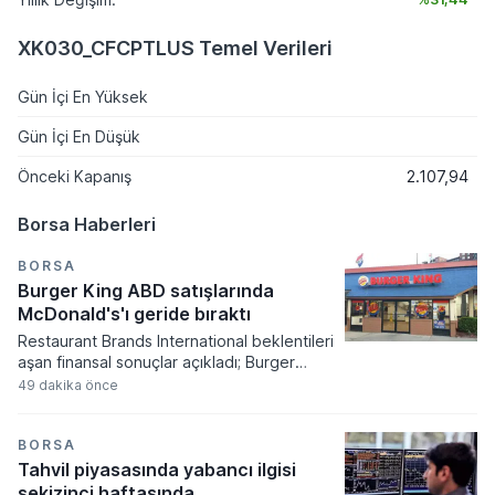
XK030_CFCPTLUS Temel Verileri
Gün İçi En Yüksek
Gün İçi En Düşük
Önceki Kapanış
2.107,94
Borsa Haberleri
BORSA
Burger King ABD satışlarında
McDonald's'ı geride bıraktı
Restaurant Brands International beklentileri
aşan finansal sonuçlar açıkladı; Burger
King'in ABD operasyonları grubun
49 dakika önce
büyümesinde lokomotif rolü üstlendi.
Şirketin hisse başına düzeltilmiş kârı 1,07
dolar seviyesine ulaşarak analist
BORSA
öngörülerini geride bırakırken, net gelir
Tahvil piyasasında yabancı ilgisi
yıllık bazda yüzde 4,5 oranında bir artış
sekizinci haftasında