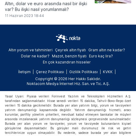
Altın, dolar ve euro arasında nasıl bir ilişki
var? Bu ilişki nasıl yorumlanmalı?
11 Haziran 2023 18:44
Altın yorum ve tahminleri
Çeyrek altın fiyatı
Gram altın ne kadar?
Dolar ne kadar?
Mazot, benzin fiyatı
Euro kaç lira?
En çok kazandıran hisseler
İletişim
Çerez Politikası
Gizlilik Politikası
KVKK
Copyright © 2026 Her Hakkı Saklıdır.
Noktacom Medya İnternet Hiz. San. ve Tic. A.Ş.
Yasal Uyarı: Piyasa verileri Forinvest Yazılım ve Teknolojileri Hizmetleri A.Ş.
tarafından sağlanmaktadır. Hisse senedi verileri 15 dakika, Tahvil-Bono-Repo özet
verileri 15 dakika gecikmelidir. Burada yer alan yatırım bilgi, yorum ve tavsiyeleri
yatırım danışmanlığı kapsamında değildir. Yatırım danışmanlığı hizmeti; aracı
kurumlar, portföy yönetim şirketleri, mevduat kabul etmeyen bankalar ile müşteri
arasında imzalanacak yatırım danışmanlığı sözleşmesi çerçevesinde sunulmaktadır.
Burada yer alan yorum ve tavsiyeler, yorum ve tavsiyede bulunanların kişisel
görüşlerine dayanmaktadır. Bu görüşler mali durumunuz ile risk ve getiri
tercihlerinize uygun olmayabilir. Bu nedenle, sadece burada yer alan bilgilere