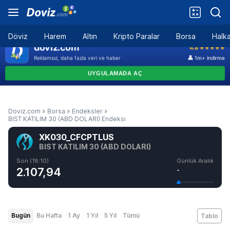
Döviz
Harem
Altın
Kripto Paralar
Borsa
Halka
Doviz.com
»
Borsa
»
Endeksler
»
BIST KATILIM 30 (ABD DOLARI) Endeksi
XK030_CFCPTLUS
BIST KATILIM 30 (ABD DOLARI)
Son (18:10)
Günlük Aralık
2.107,94
-
Bugün
Bu Hafta
1 Ay
1 Yıl
5 Yıl
Tümü
Tablo