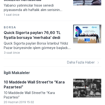
sergiledi.
Yabancı yatırımcılar hisse senedi
piyasasında altı haftalık alım serisinin
ardından satış tarafına geçerken, tahvil
1 saat önce
tarafındaki talep artışı sekizinci haftasına
girdi. Türkiye Cumhuriyet Merkez Bankası
verilerine göre piyasalarda sermaye
BORSA
hareketliliği devam ediyor.
Quick Sigorta payları 76,60 TL
fiyatla borsaya 'merhaba' dedi
Quick Sigorta payları Borsa İstanbul Yıldız
Pazar bünyesinde işlem görmeye başladı.
Sigorta sektöründe uzun yıllar sonra
3 saat önce
gerçekleşen bu ilk halka arz ile şirketin
sermaye yapısının güçlendirilmesi ve
Daha Fazla Haber
büyüme hedeflerinin finansmanı
amaçlanıyor.
İlgili Makaleler
10 Maddede Wall Street’te “Kara
Pazartesi”
10 Maddede Wall Street’te “Kara
Pazartesi”
20 Haziran 2019 15:32