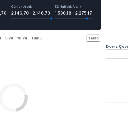
Günlük Aralık
52 Haftalık Aralık
,70
2.146,70 - 2.146,70
1.530,18 - 2.275,17
l
5 Yıl
10 Yıl
Tümü
Tablo
Döviz Çevi