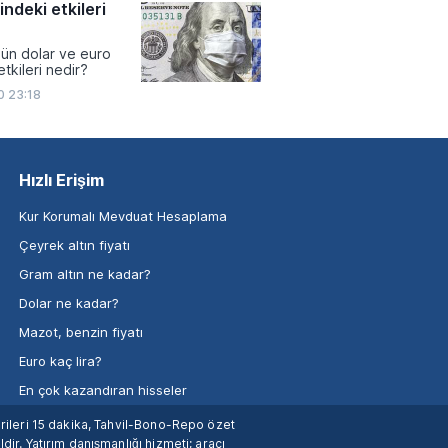
ndeki etkileri
ün dolar ve euro
tkileri nedir?
0 23:18
Hızlı Erişim
Kur Korumalı Mevduat Hesaplama
Çeyrek altın fiyatı
Gram altın ne kadar?
Dolar ne kadar?
Mazot, benzin fiyatı
Euro kaç lira?
En çok kazandıran hisseler
verileri 15 dakika, Tahvil-Bono-Repo özet
dir. Yatırım danışmanlığı hizmeti; aracı