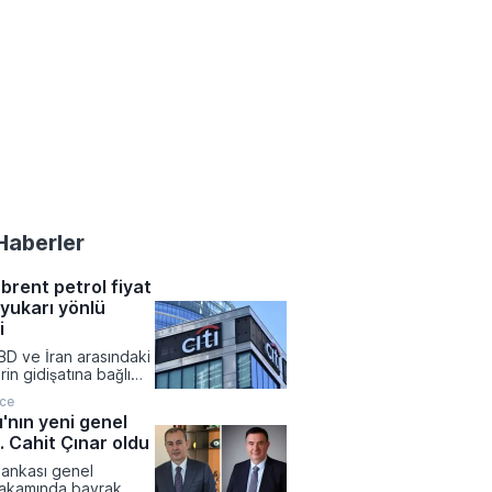
Haberler
brent petrol fiyat
 yukarı yönlü
i
BD ve İran arasındaki
in gidişatına bağlı
l fiyat öngörülerini
nce
 Banka 2026 yılının
ı'nın yeni genel
eğine ilişkin brent
 Cahit Çınar oldu
nini jeopolitik
rin etkisiyle yukarı
Bankası genel
e ettiğini duyurdu.
akamında bayrak