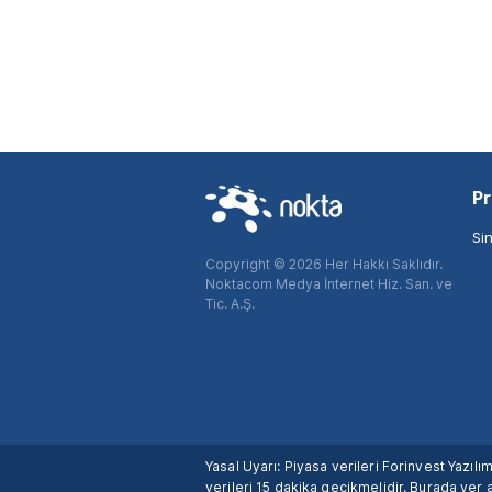
Pr
Si
Copyright © 2026 Her Hakkı Saklıdır.
Noktacom Medya İnternet Hiz. San. ve
Tic. A.Ş.
Yasal Uyarı: Piyasa verileri Forinvest Yazıl
verileri 15 dakika gecikmelidir. Burada yer a