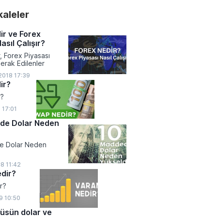
akaleler
ir ve Forex
asıl Çalışır?
, Forex Piyasası
erak Edilenler
018 17:39
ir?
r?
 17:01
de Dolar Neden
e Dolar Neden
18 11:42
dir?
r?
9 10:50
üsün dolar ve