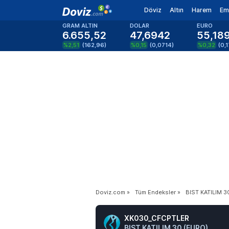
Döviz
Altın
Harem
Em
GRAM ALTIN
DOLAR
EURO
6.655,52
47,6942
55,18
%2,51
(
162,96
)
%0,15
(
0,0714
)
%0,32
(
0,
Doviz.com
»
Tüm Endeksler
»
BIST KATILIM 3
XK030_CFCPTLER
BIST KATILIM 30 (EURO)