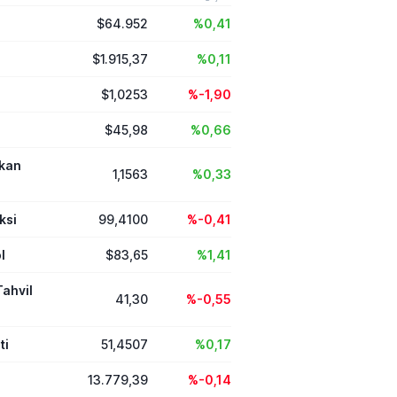
laştırılırken,
$64.952
%0,41
ın imzalayabileceği
arları ve sayıları
limitlerle kayıt altına
$1.915,37
%0,11
$1,0253
%-1,90
$45,98
%0,66
ikan
1,1563
%0,33
ksi
99,4100
%-0,41
l
$83,65
%1,41
Tahvil
41,30
%-0,55
ti
51,4507
%0,17
13.779,39
%-0,14