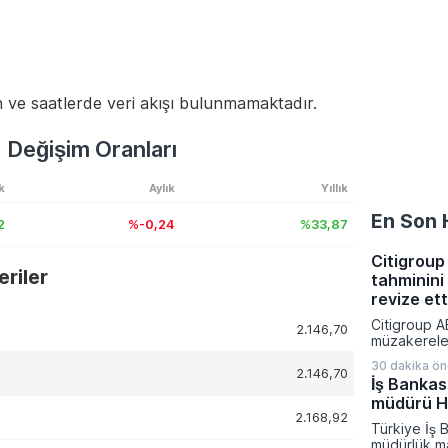
 ve saatlerde veri akışı bulunmamaktadır.
Değişim Oranları
k
Aylık
Yıllık
En Son 
2
%-0,24
%33,87
Citigroup 
riler
tahminini
revize ett
Citigroup A
2.146,70
müzakereler
olarak petro
30 dakika ö
güncelledi.
2.146,70
İş Bankas
üçüncü çeyr
müdürü H.
petrol tahmi
2.168,92
belirsizlikle
Türkiye İş 
yönlü reviz
müdürlük m