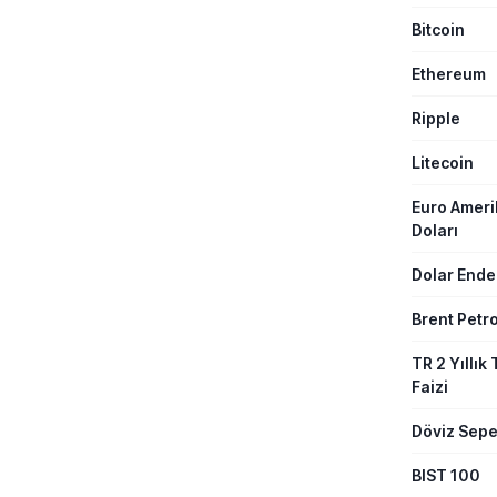
yönetimi sıkı
Bitcoin
vatandaşlar
sözleşme tut
güncellenen 
Ethereum
alındı.
Ripple
Litecoin
Euro Amer
Doları
Dolar Ende
Brent Petro
TR 2 Yıllık 
Faizi
Döviz Sepe
BIST 100