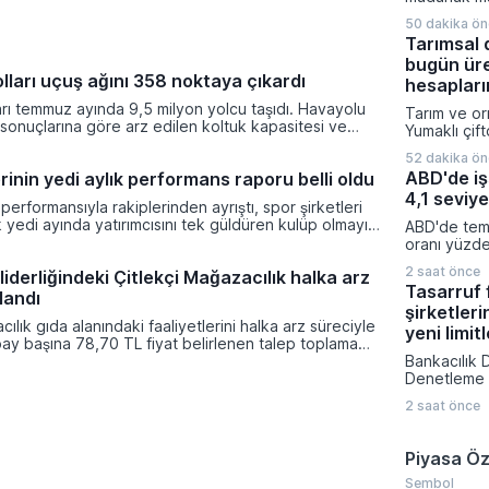
değişimi ya
50 dakika ö
Şişecam Yö
Tarımsal 
Başkanlığı 
bugün üre
boşalacak k
lları uçuş ağını 358 noktaya çıkardı
tarihi itiba
hesapları
Yardımcısı H
rı temmuz ayında 9,5 milyon yolcu taşıdı. Havayolu
Tarım ve or
atanıyor.
ik sonuçlarına göre arz edilen koltuk kapasitesi ve
Yumaklı çift
ı geçtiğimiz yılın aynı dönemine kıyasla önemli bir
toplamda 68
52 dakika ö
i.
tutarında 
ABD'de iş
rinin yedi aylık performans raporu belli oldu
aktarıldığın
4,1 seviye
emeğini ko
performansıyla rakiplerinden ayrıştı, spor şirketleri
sürdürülen
lk yedi ayında yatırımcısını tek güldüren kulüp olmayı
ABD'de temm
kapsamında 
ndeksinin genel bir düşüş eğilimi sergilediği ocak-
oranı yüzde
tazminatınd
de siyah-beyazlıların hisseleri yüzde 17,2 oranında
gerileyerek
yatırımların
2 saat önce
liderliğindeki Çitlekçi Mağazacılık halka arz
ti.
beklentileri
kalem deste
Tasarruf
klandı
performans 
şirketleri
katılım ora
ılık gıda alanındaki faaliyetlerini halka arz süreciyle
yana en dü
yeni limitl
pay başına 78,70 TL fiyat belirlenen talep toplama
işsizlik rak
. Şirket 36 milyon 500 bin TL nominal değerli payların
Bankacılık
düşüşün teme
da toplamda 2 milyar 872 milyon 550 bin TL tutarında
Denetleme 
ğüne ulaşmayı hedefliyor.
finansman şi
2 saat önce
alanlarını v
yeniden dü
bir karara i
Piyasa Öz
düzenlemeyl
havuzlarınd
Sembol