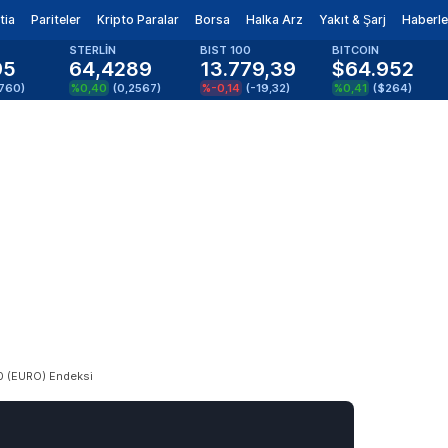
tia
Pariteler
Kripto Paralar
Borsa
Halka Arz
Yakıt & Şarj
Haberle
STERLİN
BIST 100
BITCOIN
95
64,4289
13.779,39
$64.952
1760
)
%0,40
(
0,2567
)
%-0,14
(
-19,32
)
%0,41
(
$264
)
0 (EURO) Endeksi