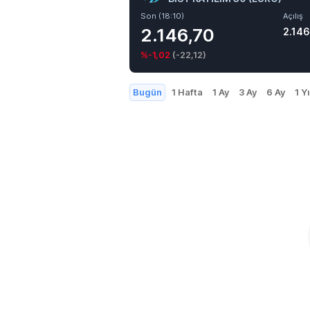
Son (18:10)
Açılış
2.146,70
2.146
%-1,02
(
-22,12
)
Bugün
1 Hafta
1 Ay
3 Ay
6 Ay
1 Yı