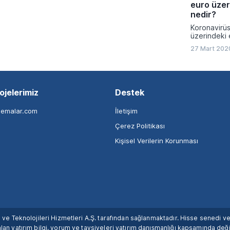
euro üzeri
nedir?
Koronavirüs
üzerindeki e
27 Mart 202
ojelerimiz
Destek
nemalar.com
İletişim
Çerez Politikası
Kişisel Verilerin Korunması
ım ve Teknolojileri Hizmetleri A.Ş. tarafından sağlanmaktadır. Hisse senedi 
lan yatırım bilgi, yorum ve tavsiyeleri yatırım danışmanlığı kapsamında değil