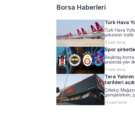
Borsa Haberleri
Türk Hava Yo
Türk Hava Yolla
şirketinin traf
doluluk oranlar
3 saat önce
gelişim kaydett
Spor şirketle
Beşiktaş borsa 
arasında yılın i
başardı. Spor e
7 saat önce
temmuz dönemin
Tera Yatırım 
yükseliş kaydet
tarihleri açı
Çitlekçi Mağazac
genişletirken, 
dönemi başlıyor
11 saat önce
satışı sonucun
bir arz büyüklü