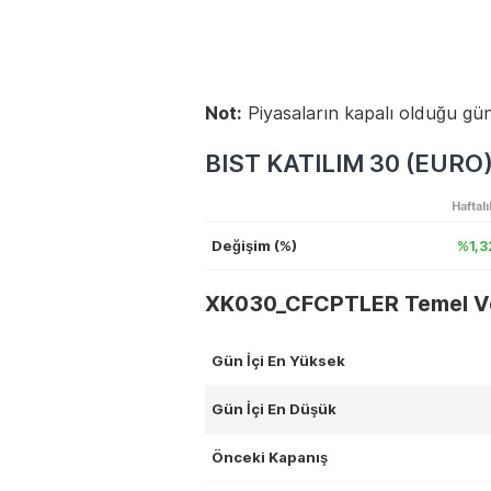
Not:
Piyasaların kapalı olduğu gün
BIST KATILIM 30 (EURO) 
Haftalı
Değişim (%)
%1,3
XK030_CFCPTLER Temel Ve
Gün İçi En Yüksek
Gün İçi En Düşük
Önceki Kapanış