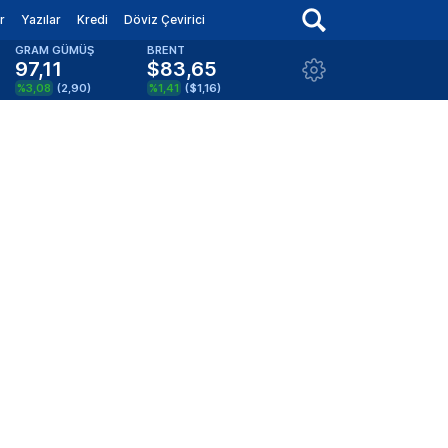
r
Yazılar
Kredi
Döviz Çevirici
GRAM GÜMÜŞ
BRENT
97,11
$83,65
%3,08
(
2,90
)
%1,41
(
$1,16
)