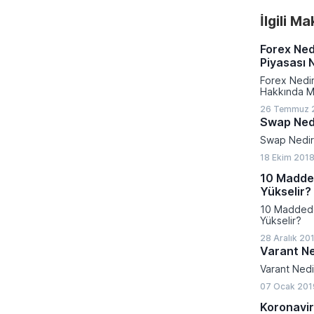
İlgili M
Forex Ned
Piyasası N
Forex Nedir
Hakkında M
26 Temmuz 2
Swap Ned
Swap Nedi
18 Ekim 2018
10 Madde
Yükselir?
10 Madded
Yükselir?
28 Aralık 20
Varant Ne
Varant Nedi
07 Ocak 201
Koronavir