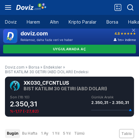
Döviz
Harem
Altın
Kripto Paralar
Borsa
Halka
Doviz.com
»
Borsa
»
Endeksler
»
BIST KATILIM 30 GETIRI (ABD DOLARI) Endeksi
XK030_CFCNTLUS
BIST KATILIM 30 GETIRI (ABD DOLARI)
Son (18:10)
Günlük Aralık
2.350,31
2.350,31 - 2.350,31
%-1,17
(
-27,82
)
Bugün
Bu Hafta
1 Ay
1 Yıl
5 Yıl
Tümü
Tablo