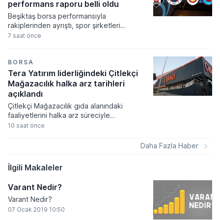
performans raporu belli oldu
Beşiktaş borsa performansıyla
rakiplerinden ayrıştı, spor şirketleri
arasında yılın ilk yedi ayında yatırımcısını
7 saat önce
tek güldüren kulüp olmayı başardı. Spor
endeksinin genel bir düşüş eğilimi
sergilediği ocak-temmuz döneminde siyah-
BORSA
beyazlıların hisseleri yüzde 17,2 oranında
Tera Yatırım liderliğindeki Çitlekçi
yükseliş kaydetti.
Mağazacılık halka arz tarihleri
açıklandı
Çitlekçi Mağazacılık gıda alanındaki
faaliyetlerini halka arz süreciyle
genişletirken, pay başına 78,70 TL fiyat
10 saat önce
belirlenen talep toplama dönemi başlıyor.
Şirket 36 milyon 500 bin TL nominal değerli
Daha Fazla Haber
payların satışı sonucunda toplamda 2 milyar
872 milyon 550 bin TL tutarında bir arz
İlgili Makaleler
büyüklüğüne ulaşmayı hedefliyor.
Varant Nedir?
Varant Nedir?
07 Ocak 2019 10:50