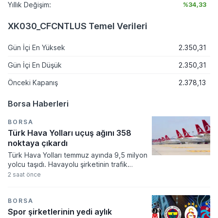
Yıllık Değişim:
%34,33
XK030_CFCNTLUS Temel Verileri
Gün İçi En Yüksek
2.350,31
Gün İçi En Düşük
2.350,31
Önceki Kapanış
2.378,13
Borsa Haberleri
BORSA
Türk Hava Yolları uçuş ağını 358
noktaya çıkardı
Türk Hava Yolları temmuz ayında 9,5 milyon
yolcu taşıdı. Havayolu şirketinin trafik
sonuçlarına göre arz edilen koltuk
2 saat önce
kapasitesi ve doluluk oranları geçtiğimiz
yılın aynı dönemine kıyasla önemli bir
gelişim kaydetti.
BORSA
Spor şirketlerinin yedi aylık