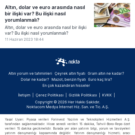
Altın, dolar ve euro arasında nasıl
bir ilişki var? Bu ilişki nasıl
yorumlanmalı?
Altın, dolar ve euro arasında nasıl bir ilişki
var? Bu ilişki nasıl yorumlanmalı?
11 Haziran 2023 18:44
Altın yorum ve tahminleri
Çeyrek altın fiyatı
Gram altın ne kadar?
Dolar ne kadar?
Mazot, benzin fiyatı
Euro kaç lira?
En çok kazandıran hisseler
İletişim
Çerez Politikası
Gizlilik Politikası
KVKK
Copyright © 2026 Her Hakkı Saklıdır.
Noktacom Medya İnternet Hiz. San. ve Tic. A.Ş.
Yasal Uyarı: Piyasa verileri Forinvest Yazılım ve Teknolojileri Hizmetleri A.Ş.
tarafından sağlanmaktadır. Hisse senedi verileri 15 dakika, Tahvil-Bono-Repo özet
verileri 15 dakika gecikmelidir. Burada yer alan yatırım bilgi, yorum ve tavsiyeleri
yatırım danışmanlığı kapsamında değildir. Yatırım danışmanlığı hizmeti; aracı