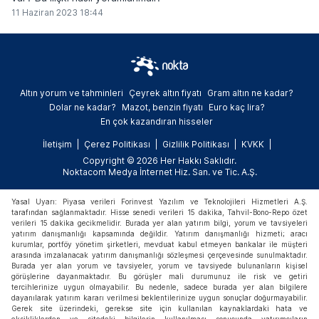
11 Haziran 2023 18:44
Altın yorum ve tahminleri
Çeyrek altın fiyatı
Gram altın ne kadar?
Dolar ne kadar?
Mazot, benzin fiyatı
Euro kaç lira?
En çok kazandıran hisseler
İletişim
Çerez Politikası
Gizlilik Politikası
KVKK
Copyright © 2026 Her Hakkı Saklıdır.
Noktacom Medya İnternet Hiz. San. ve Tic. A.Ş.
Yasal Uyarı: Piyasa verileri Forinvest Yazılım ve Teknolojileri Hizmetleri A.Ş.
tarafından sağlanmaktadır. Hisse senedi verileri 15 dakika, Tahvil-Bono-Repo özet
verileri 15 dakika gecikmelidir. Burada yer alan yatırım bilgi, yorum ve tavsiyeleri
yatırım danışmanlığı kapsamında değildir. Yatırım danışmanlığı hizmeti; aracı
kurumlar, portföy yönetim şirketleri, mevduat kabul etmeyen bankalar ile müşteri
arasında imzalanacak yatırım danışmanlığı sözleşmesi çerçevesinde sunulmaktadır.
Burada yer alan yorum ve tavsiyeler, yorum ve tavsiyede bulunanların kişisel
görüşlerine dayanmaktadır. Bu görüşler mali durumunuz ile risk ve getiri
tercihlerinize uygun olmayabilir. Bu nedenle, sadece burada yer alan bilgilere
dayanılarak yatırım kararı verilmesi beklentilerinize uygun sonuçlar doğurmayabilir.
Gerek site üzerindeki, gerekse site için kullanılan kaynaklardaki hata ve