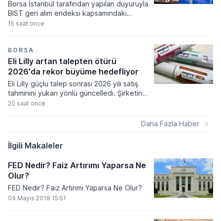
Borsa İstanbul tarafından yapılan duyuruyla
BIST geri alım endeksi kapsamındaki
paylarda gerçekleştirilecek dönemsel
15 saat önce
değişiklikler yatırımcıların bilgisine sunuldu.
Piyasa değeri ağırlıklı pay endeksleri kural
seti çerçevesinde tamamlanan değerleme
BORSA
çalışmaları sonucunda endekse dahil
Eli Lilly artan talepten ötürü
edilecek hisseler belirlendi.
2026'da rekor büyüme hedefliyor
Eli Lilly güçlü talep sonrası 2026 yılı satış
tahminini yukarı yönlü güncelledi. Şirketin
kilo kaybı ve diyabet ilaçlarına yönelik
20 saat önce
artan ilgi, ikinci çeyrek finansal sonuçlarının
piyasa beklentilerini aşmasını sağladı.
Daha Fazla Haber
İlgili Makaleler
FED Nedir? Faiz Artırımı Yaparsa Ne
Olur?
FED Nedir? Faiz Artırımı Yaparsa Ne Olur?
04 Mayıs 2018 15:51