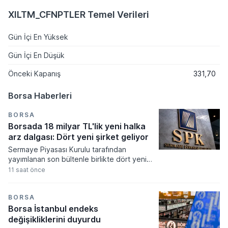
XILTM_CFNPTLER Temel Verileri
Gün İçi En Yüksek
Gün İçi En Düşük
Önceki Kapanış
331,70
Borsa Haberleri
BORSA
Borsada 18 milyar TL'lik yeni halka
arz dalgası: Dört yeni şirket geliyor
Sermaye Piyasası Kurulu tarafından
yayımlanan son bültenle birlikte dört yeni
şirketin halka arz başvurusuna onay
11 saat önce
verilirken yatırımcılar için yeni fırsat kapıları
aralandı. Onaylanan talepler doğrultusunda
akın zamanda talep toplama sürecine
BORSA
başlayarak borsaya adım atacaklar Çitlekçi
Borsa İstanbul endeks
Mağazacılık, Teknika Plast, Türker Vangölü
değişikliklerini duyurdu
Enerji ve Kapeks Kimya oldu.