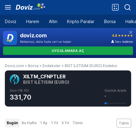
Döviz
Harem
Altın
Kripto Paralar
Borsa
Halka
Doviz.com
»
Borsa
»
Endeksler
»
BIST ILETISIM (EURO) Endeksi
XILTM_CFNPTLER
BIST ILETISIM (EURO)
Son (18:10)
Günlük Aralık
331,70
-
Bugün
Bu Hafta
1 Ay
1 Yıl
5 Yıl
Tümü
Tablo