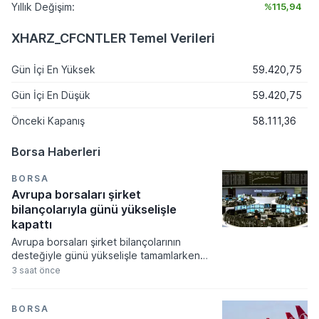
Yıllık Değişim:
%115,94
XHARZ_CFCNTLER Temel Verileri
Gün İçi En Yüksek
59.420,75
Gün İçi En Düşük
59.420,75
Önceki Kapanış
58.111,36
Borsa Haberleri
BORSA
Avrupa borsaları şirket
bilançolarıyla günü yükselişle
kapattı
Avrupa borsaları şirket bilançolarının
desteğiyle günü yükselişle tamamlarken
yatırımcılar ekonomik verilere odaklandı.
3 saat önce
Küresel gıda fiyatlarının hava şartları ve
jeopolitik risklerle zirveye çıkması
piyasalardaki enflasyon endişelerini canlı
BORSA