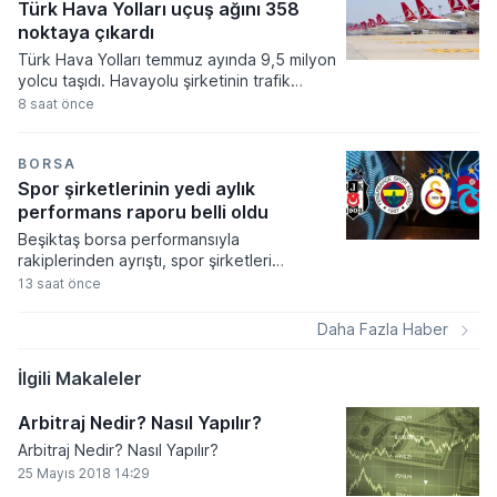
tutuyor.
Türk Hava Yolları uçuş ağını 358
noktaya çıkardı
Türk Hava Yolları temmuz ayında 9,5 milyon
yolcu taşıdı. Havayolu şirketinin trafik
sonuçlarına göre arz edilen koltuk
8 saat önce
kapasitesi ve doluluk oranları geçtiğimiz
yılın aynı dönemine kıyasla önemli bir
gelişim kaydetti.
BORSA
Spor şirketlerinin yedi aylık
performans raporu belli oldu
Beşiktaş borsa performansıyla
rakiplerinden ayrıştı, spor şirketleri
arasında yılın ilk yedi ayında yatırımcısını
13 saat önce
tek güldüren kulüp olmayı başardı. Spor
endeksinin genel bir düşüş eğilimi
Daha Fazla Haber
sergilediği ocak-temmuz döneminde siyah-
beyazlıların hisseleri yüzde 17,2 oranında
İlgili Makaleler
yükseliş kaydetti.
Arbitraj Nedir? Nasıl Yapılır?
Arbitraj Nedir? Nasıl Yapılır?
25 Mayıs 2018 14:29