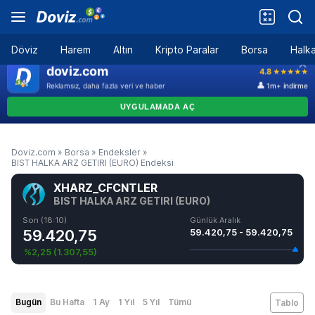
Döviz
Harem
Altın
Kripto Paralar
Borsa
Halka
Doviz.com
»
Borsa
»
Endeksler
»
BIST HALKA ARZ GETIRI (EURO) Endeksi
XHARZ_CFCNTLER
BIST HALKA ARZ GETIRI (EURO)
Son (18:10)
Günlük Aralık
59.420,75
59.420,75 - 59.420,75
%2,25
(
1.307,55
)
Bugün
Bu Hafta
1 Ay
1 Yıl
5 Yıl
Tümü
Tablo