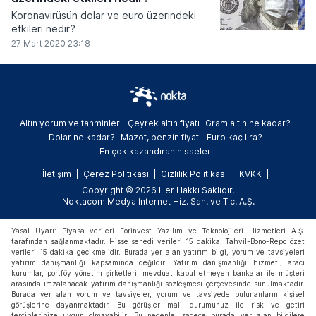
Koronavirüsün dolar ve euro üzerindeki
etkileri nedir?
27 Mart 2020 23:18
Altın yorum ve tahminleri
Çeyrek altın fiyatı
Gram altın ne kadar?
Dolar ne kadar?
Mazot, benzin fiyatı
Euro kaç lira?
En çok kazandıran hisseler
İletişim
Çerez Politikası
Gizlilik Politikası
KVKK
Copyright © 2026 Her Hakkı Saklıdır.
Noktacom Medya İnternet Hiz. San. ve Tic. A.Ş.
Yasal Uyarı: Piyasa verileri Forinvest Yazılım ve Teknolojileri Hizmetleri A.Ş.
tarafından sağlanmaktadır. Hisse senedi verileri 15 dakika, Tahvil-Bono-Repo özet
verileri 15 dakika gecikmelidir. Burada yer alan yatırım bilgi, yorum ve tavsiyeleri
yatırım danışmanlığı kapsamında değildir. Yatırım danışmanlığı hizmeti; aracı
kurumlar, portföy yönetim şirketleri, mevduat kabul etmeyen bankalar ile müşteri
arasında imzalanacak yatırım danışmanlığı sözleşmesi çerçevesinde sunulmaktadır.
Burada yer alan yorum ve tavsiyeler, yorum ve tavsiyede bulunanların kişisel
görüşlerine dayanmaktadır. Bu görüşler mali durumunuz ile risk ve getiri
tercihlerinize uygun olmayabilir. Bu nedenle, sadece burada yer alan bilgilere