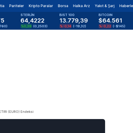
tia
Pariteler
Kripto Paralar
Borsa
Halka Arz
Yakıt & Şarj
Haberle
STERLİN
BIST 100
BITCOIN
75
64,4222
13.779,39
$64.561
1760
)
%0,39
(
0,2503
)
%-0,14
(
-19,32
)
%-0,22
(
-$145
)
ETIRI (EURO) Endeksi