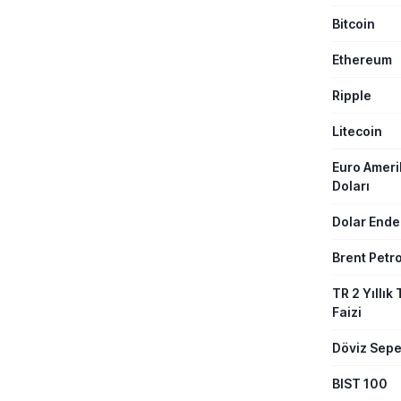
düşüşün teme
Bitcoin
Ethereum
Ripple
Litecoin
Euro Amer
Doları
Dolar Ende
Brent Petro
TR 2 Yıllık 
Faizi
Döviz Sepe
BIST 100