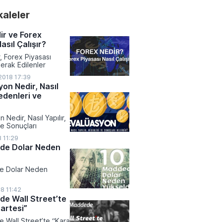
akaleler
ir ve Forex
asıl Çalışır?
, Forex Piyasası
erak Edilenler
018 17:39
on Nedir, Nasıl
edenleri ve
Nedir, Nasıl Yapılır,
e Sonuçları
 11:29
de Dolar Neden
e Dolar Neden
18 11:42
e Wall Street’te
artesi”
 Wall Street’te “Kara