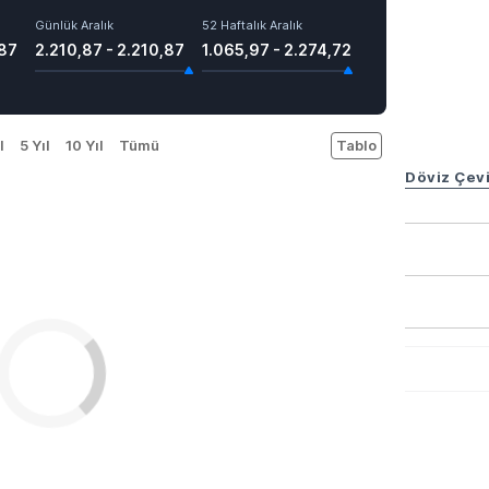
Günlük Aralık
52 Haftalık Aralık
,87
2.210,87 - 2.210,87
1.065,97 - 2.274,72
l
5 Yıl
10 Yıl
Tümü
Tablo
Döviz Çevi