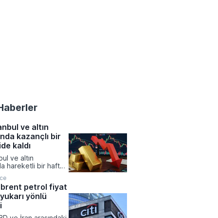
Haberler
nbul ve altın
ında kazançlı bir
ide kaldı
ul ve altın
a hareketli bir hafta
ken, yatırım
nce
 büyük çoğunluğu
brent petrol fiyat
na kazanç sağlamayı
 yukarı yönlü
viz kurlarında yukarı
ınırlı kalırken,
i
denlere dayalı yatırım
BD ve İran arasındaki