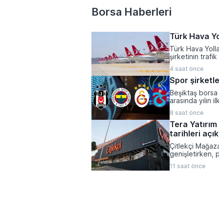
Borsa Haberleri
Türk Hava Yo
Türk Hava Yolla
şirketinin traf
doluluk oranlar
4 saat önce
gelişim kaydett
Spor şirketle
Beşiktaş borsa 
arasında yılın i
başardı. Spor e
8 saat önce
temmuz dönemin
Tera Yatırım 
yükseliş kaydet
tarihleri açı
Çitlekçi Mağazac
genişletirken, 
dönemi başlıyor
11 saat önce
satışı sonucun
bir arz büyüklü