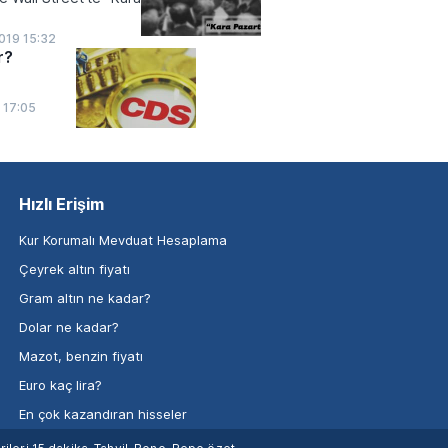
019 15:32
r?
9 17:05
Hızlı Erişim
Kur Korumalı Mevduat Hesaplama
Çeyrek altın fiyatı
Gram altın ne kadar?
Dolar ne kadar?
Mazot, benzin fiyatı
Euro kaç lira?
En çok kazandıran hisseler