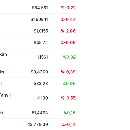
l belirleyicisi oldu.
$64.561
%-0,22
$1.908,11
%-0,44
$1,0155
%-2,86
$45,72
%-0,09
ikan
1,1561
%0,32
ksi
99,4300
%-0,39
l
$83,28
%0,96
Tahvil
41,30
%-0,55
ti
51,4493
%0,16
13.779,39
%-0,14