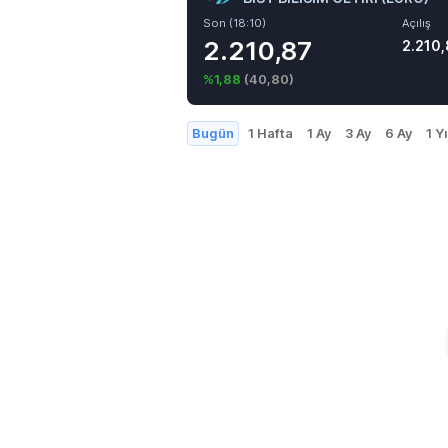
Son (18:10)
Açılış
2.210,87
2.210
%1,88
(
40,80
)
Bugün
1 Hafta
1 Ay
3 Ay
6 Ay
1 Yı