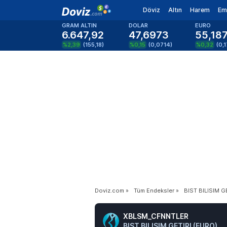
Döviz
Altın
Harem
Em
GRAM ALTIN
DOLAR
EURO
6.647,92
47,6973
55,18
%2,39
(
155,18
)
%0,15
(
0,0714
)
%0,32
(
0,
Doviz.com
»
Tüm Endeksler
»
BIST BILISIM G
XBLSM_CFNNTLER
BIST BILISIM GETIRI (EURO)