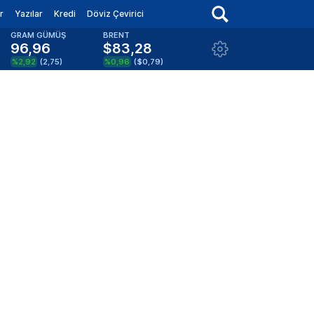
r
Yazılar
Kredi
Döviz Çevirici
GRAM GÜMÜŞ
BRENT
96,96
$83,28
%2,92
(
2,75
)
%0,96
(
$0,79
)