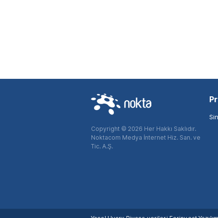
Pr
Si
Copyright © 2026 Her Hakkı Saklıdır.
Noktacom Medya İnternet Hiz. San. ve
Tic. A.Ş.