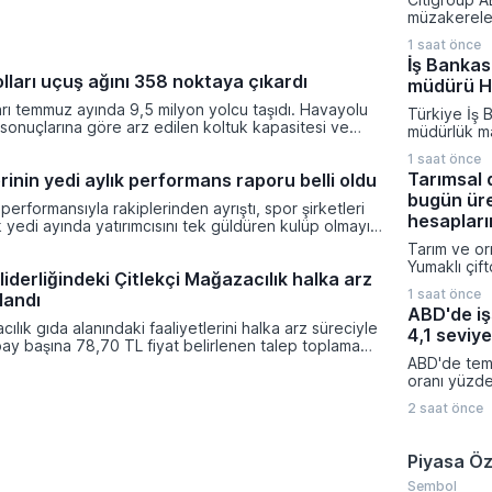
fonları haft
müzakereler
ve değer ka
olarak petro
arasında yer
1 saat önce
güncelledi.
İş Bankas
üçüncü çeyr
lları uçuş ağını 358 noktaya çıkardı
müdürü H.
petrol tahmi
belirsizlikle
rı temmuz ayında 9,5 milyon yolcu taşıdı. Havayolu
Türkiye İş 
yönlü reviz
ik sonuçlarına göre arz edilen koltuk kapasitesi ve
müdürlük m
ı geçtiğimiz yılın aynı dönemine kıyasla önemli bir
değişimi ya
1 saat önce
i.
Şişecam Yö
Tarımsal 
rinin yedi aylık performans raporu belli oldu
Başkanlığı 
bugün üre
boşalacak k
performansıyla rakiplerinden ayrıştı, spor şirketleri
tarihi itiba
hesapları
lk yedi ayında yatırımcısını tek güldüren kulüp olmayı
Yardımcısı H
ndeksinin genel bir düşüş eğilimi sergilediği ocak-
Tarım ve or
atanıyor.
de siyah-beyazlıların hisseleri yüzde 17,2 oranında
Yumaklı çift
liderliğindeki Çitlekçi Mağazacılık halka arz
ti.
toplamda 68
1 saat önce
klandı
tutarında 
ABD'de iş
aktarıldığın
ılık gıda alanındaki faaliyetlerini halka arz süreciyle
4,1 seviye
emeğini ko
pay başına 78,70 TL fiyat belirlenen talep toplama
sürdürülen
. Şirket 36 milyon 500 bin TL nominal değerli payların
ABD'de temm
kapsamında 
da toplamda 2 milyar 872 milyon 550 bin TL tutarında
oranı yüzde
tazminatınd
ğüne ulaşmayı hedefliyor.
gerileyerek
yatırımların
2 saat önce
beklentileri
kalem deste
performans 
katılım ora
Piyasa Öz
yana en dü
işsizlik rak
Sembol