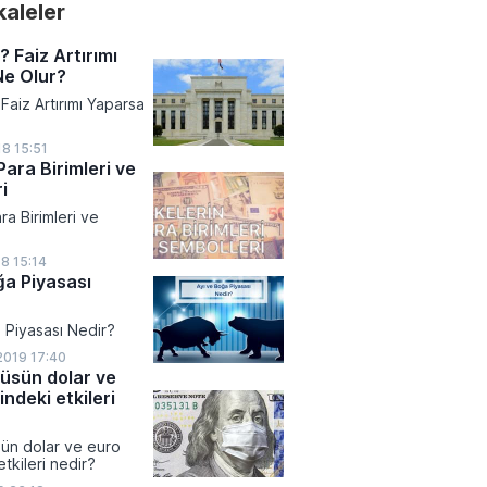
akaleler
? Faiz Artırımı
Ne Olur?
Faiz Artırımı Yaparsa
8 15:51
Para Birimleri ve
i
ra Birimleri ve
18 15:14
ğa Piyasası
 Piyasası Nedir?
2019 17:40
üsün dolar ve
ndeki etkileri
ün dolar ve euro
tkileri nedir?