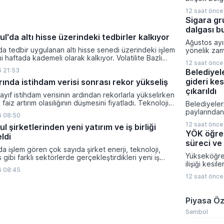
toplumsal 
uyarısı yap
sağlanmadan
12 saat önce
yağışların b
adımların ka
Sigara gr
vatandaşları
getirmeyece
dalgası b
gerektiği v
l'da altı hisse üzerindeki tedbirler kalkıyor
sıcaklıklar
Ağustos ayı
mevsim norm
da tedbir uygulanan altı hisse senedi üzerindeki işlem
yönelik zam
seyretmesi
ni haftada kademeli olarak kalkıyor. Volatilite Bazlı
Tobacco gru
ve iç kesiml
12 saat önce
çerçevesinde getirilen açığa satış ve kredili işlem
güncellemes
normal sevi
 21:53
Belediyel
esi dolarken, yatırımcılar ilgili paylarda normal işlem
ulaştı. JTI,
tahmin edili
gideri kes
ında istihdam verisi sonrası rekor yükseliş
ri dönecek.
ardından ya
birlikte en 
çıkarıldı
ayıf istihdam verisinin ardından rekorlarla yükselirken
TL seviyesi
 faiz artırım olasılığının düşmesini fiyatladı. Teknoloji
Belediyeler
güçlü performans endeksleri yukarı taşırken haftalık
paylarından
6 08:50
ın en yüksek getirileri elde edildi.
giderleri iç
12 saat önce
l şirketlerinden yeni yatırım ve iş birliği
oranlarında 
YÖK öğren
ldi
gidildi. Re
süreci ve 
yayımlanan 
da işlem gören çok sayıda şirket enerji, teknoloji,
sokak aydın
Yükseköğre
 gibi farklı sektörlerde gerçekleştirdikleri yeni iş
karşılanmas
ilişiği kesi
 operasyonel sonuçlarını kamuoyuyla paylaştı.
yönetimleri
6 08:45
eğitim haya
muyu Aydınlatma Platformu üzerinden duyurduğu
kesilecek t
12 saat önce
fırsatı tanı
 yüksek tutarlı ihale kazanımları, stratejik
döneme kıya
düzenleme 
nlaşmaları ve üretim kapasitesini artıran tesis
çıkarıldı.
yayımlanara
ıktı.
Piyasa Öz
Hazırlıktan 
kadar tüm 
Sembol
bu düzenlem