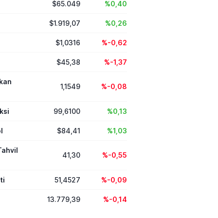
$65.049
%0,40
aylar dört ay içinde
parak 2026-2027
lında ders başı
$1.919,07
%0,26
k.
$1,0316
%-0,62
$45,38
%-1,37
ikan
1,1549
%-0,08
ksi
99,6100
%0,13
l
$84,41
%1,03
Tahvil
41,30
%-0,55
ti
51,4527
%-0,09
13.779,39
%-0,14