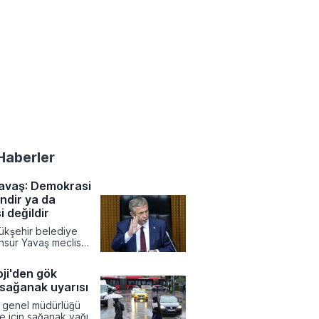
Haberler
avaş: Demokrasi
indir ya da
 değildir
ükşehir belediye
nsur Yavaş meclis
ki çerçeve yasaya
eştirilerde bulunarak
ji'den gök
eşme adımlarının
 sağanak uyarısı
i sorguladı. Hukukun
 eşit uygulanması
i genel müdürlüğü
 savunan Yavaş,
e için sağanak yağış