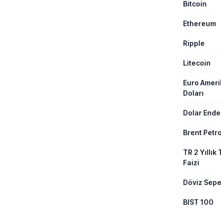
Bitcoin
sağlayan ad
başvuru ya
akademik yı
Ethereum
yapabilece
Ripple
Litecoin
Euro Amer
Doları
Dolar Ende
Brent Petro
TR 2 Yıllık 
Faizi
Döviz Sepe
BIST 100