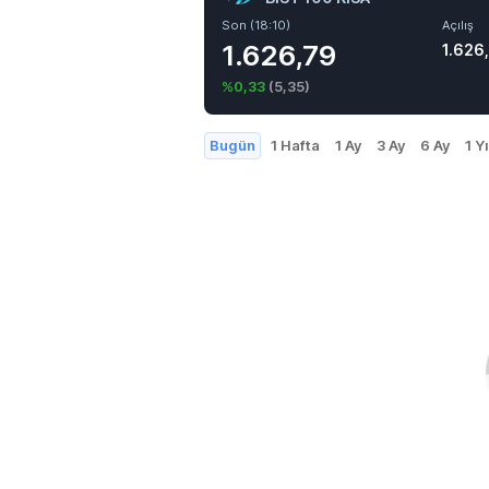
Son (18:10)
Açılış
1.626,79
1.626
%0,33
(
5,35
)
Bugün
1 Hafta
1 Ay
3 Ay
6 Ay
1 Yı