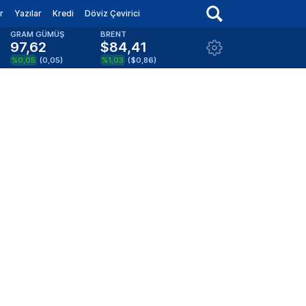
r
Yazılar
Kredi
Döviz Çevirici
GRAM GÜMÜŞ
BRENT
97,62
$84,41
%0,05
(
0,05
)
%1,03
(
$0,86
)