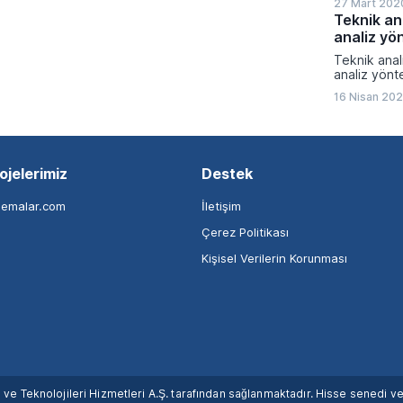
27 Mart 202
Teknik an
analiz yö
Teknik anal
analiz yönt
16 Nisan 202
ojelerimiz
Destek
nemalar.com
İletişim
Çerez Politikası
Kişisel Verilerin Korunması
ım ve Teknolojileri Hizmetleri A.Ş. tarafından sağlanmaktadır. Hisse senedi 