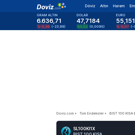
Döviz
Altın
Harem
Em
GRAM ALTIN
DOLAR
EURO
6.636,71
47,7184
55,15
%-0,36
(
-23,98
)
%0,02
(
0,0095
)
%-0,07
(
-
Doviz.com
»
Tüm Endeksler
»
BIST 100 KISA 
SL100KI1X
BIST 100 KISA