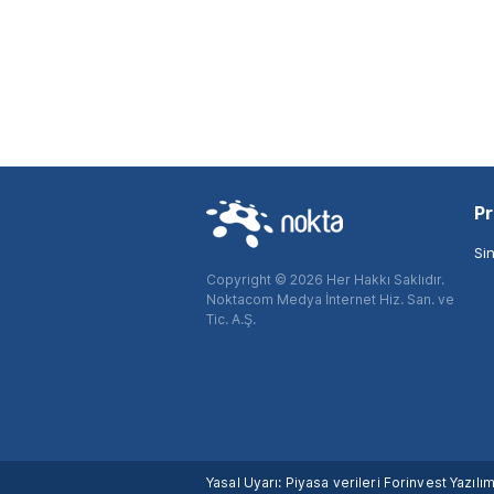
Pr
Si
Copyright © 2026 Her Hakkı Saklıdır.
Noktacom Medya İnternet Hiz. San. ve
Tic. A.Ş.
Yasal Uyarı: Piyasa verileri Forinvest Yazıl