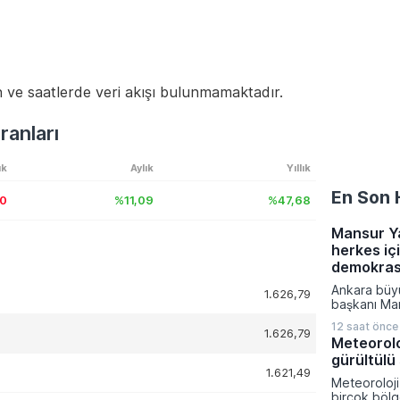
 ve saatlerde veri akışı bulunmamaktadır.
ranları
ık
Aylık
Yıllık
En Son 
10
%11,09
%47,68
Mansur Y
herkes iç
demokrasi
Ankara büy
1.626,79
başkanı Ma
gündeminde
12 saat önce
dair sert el
1.626,79
Meteorolo
demokratikl
gürültülü
samimiyetin
1.621,49
herkes için
Meteoroloj
gerektiğini
birçok bölg