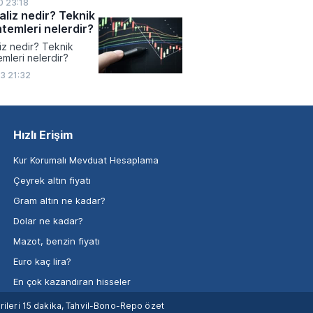
0 23:18
aliz nedir? Teknik
ntemleri nelerdir?
iz nedir? Teknik
emleri nelerdir?
3 21:32
Hızlı Erişim
Kur Korumalı Mevduat Hesaplama
Çeyrek altın fiyatı
Gram altın ne kadar?
Dolar ne kadar?
Mazot, benzin fiyatı
Euro kaç lira?
En çok kazandıran hisseler
verileri 15 dakika, Tahvil-Bono-Repo özet