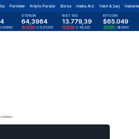
tia
Pariteler
Kripto Paralar
Borsa
Halka Arz
Yakıt & Şarj
Haberle
STERLİN
BIST 100
BITCOIN
14
64,3984
13.779,39
$65.049
0,0386
)
%-0,02
(
-0,0129
)
%-0,14
(
-19,32
)
%0,40
(
$260
)
Endeksi