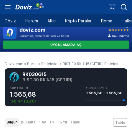
Döviz
Harem
Altın
Kripto Paralar
Borsa
Halka
Doviz.com
»
Borsa
»
Endeksler
»
BIST 30 RK %15 (GETIRI) Endeksi
RK030G15
BIST 30 RK %15 (GETIRI)
Son (18:10)
Günlük Aralık
1.565,68
1.565,68 - 1.565,68
%0,44
(
6,86
)
Bugün
Bu Hafta
1 Ay
1 Yıl
5 Yıl
Tümü
Tablo