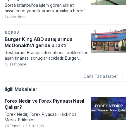
yükseltimi ve borçlanma aracı ihracı gibi
Borsa İstanbul'da işlem gören şirket
önemli finansal süreçleri kapsıyor.
hisselerine yönelik aracı kurumların hedef
fiyat güncellemeleri bugün oldukça yoğun
14 saat önce
bir tempoda gerçekleşti. Akçansa ve
Aygaz hisselerinde yukarı yönlü revizyonlar
dikkat çekerken, Türk Telekom ve Logo
BORSA
Yazılım gibi hisselerde ise kurumların
Burger King ABD satışlarında
beklentilerini aşağı yönlü güncellediği
McDonald's'ı geride bıraktı
görüldü.
Restaurant Brands International beklentileri
aşan finansal sonuçlar açıkladı; Burger
King'in ABD operasyonları grubun
15 saat önce
büyümesinde lokomotif rolü üstlendi.
Şirketin hisse başına düzeltilmiş kârı 1,07
Daha Fazla Haber
dolar seviyesine ulaşarak analist
öngörülerini geride bırakırken, net gelir
İlgili Makaleler
yıllık bazda yüzde 4,5 oranında bir artış
sergiledi.
Forex Nedir ve Forex Piyasası Nasıl
Çalışır?
Forex Nedir, Forex Piyasası Hakkında
Merak Edilenler
26 Temmuz 2018 17:39