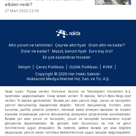
etkileri nedir?
27 Mart 2020 23:18
Altın yorum ve tahminleri
Çeyrek altın fiyatı
Gram altın ne kadar?
Dolar ne kadar?
Mazot, benzin fiyatı
Euro kaç lira?
En çok kazandıran hisseler
İletişim
Çerez Politikası
Gizlilik Politikası
KVKK
Copyright © 2026 Her Hakkı Saklıdır.
Noktacom Medya İnternet Hiz. San. ve Tic. A.Ş.
Yasal Uyarı: Piyasa verileri Forinvest Yazılım ve Teknolojileri Hizmetleri A.Ş.
tarafından sağlanmaktadır. Hisse senedi verileri 15 dakika, Tahvil-Bono-Repo özet
verileri 15 dakika gecikmelidir. Burada yer alan yatırım bilgi, yorum ve tavsiyeleri
yatırım danışmanlığı kapsamında değildir. Yatırım danışmanlığı hizmeti; aracı
kurumlar, portföy yönetim şirketleri, mevduat kabul etmeyen bankalar ile müşteri
arasında imzalanacak yatırım danışmanlığı sözleşmesi çerçevesinde sunulmaktadır.
Burada yer alan yorum ve tavsiyeler, yorum ve tavsiyede bulunanların kişisel
görüşlerine dayanmaktadır. Bu görüşler mali durumunuz ile risk ve getiri
tercihlerinize uygun olmayabilir. Bu nedenle, sadece burada yer alan bilgilere
dayanılarak yatırım kararı verilmesi beklentilerinize uygun sonuçlar doğurmayabilir.