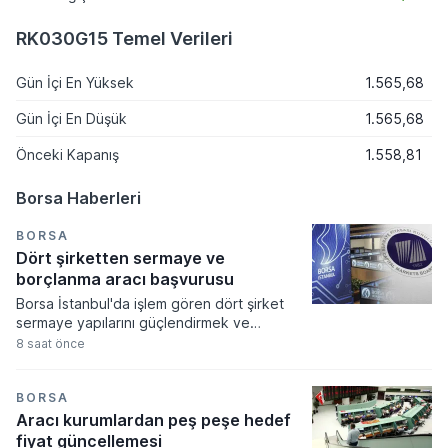
RK030G15 Temel Verileri
Gün İçi En Yüksek
1.565,68
Gün İçi En Düşük
1.565,68
Önceki Kapanış
1.558,81
Borsa Haberleri
BORSA
Dört şirketten sermaye ve
borçlanma aracı başvurusu
Borsa İstanbul'da işlem gören dört şirket
sermaye yapılarını güçlendirmek ve
stratejik hedeflerine ulaşmak amacıyla
8 saat önce
Sermaye Piyasası Kurulu'na kritik
başvurularda bulundu. Kamuyu Aydınlatma
Platformu üzerinden yapılan açıklamalara
BORSA
göre 5-6 Ağustos tarihlerinde gerçekleşen
Aracı kurumlardan peş peşe hedef
bu başvurular sermaye artırımı, tavan
fiyat güncellemesi